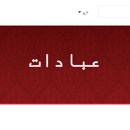
مزید
عبادات