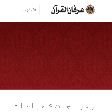
زمرہ جات >
عبادات