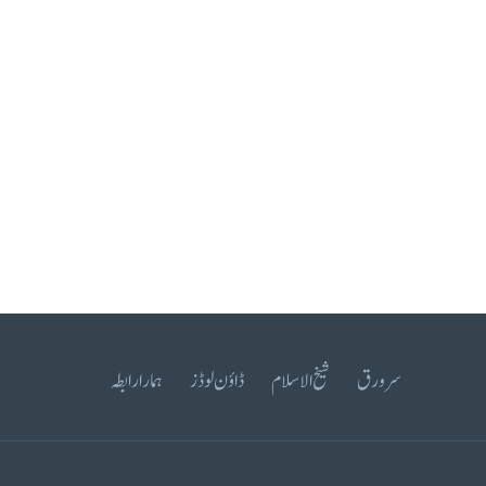
سرورق
شیخ الاسلام
ڈاؤن لوڈز
ہمارا رابطہ