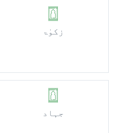
زکوٰۃ
جہاد