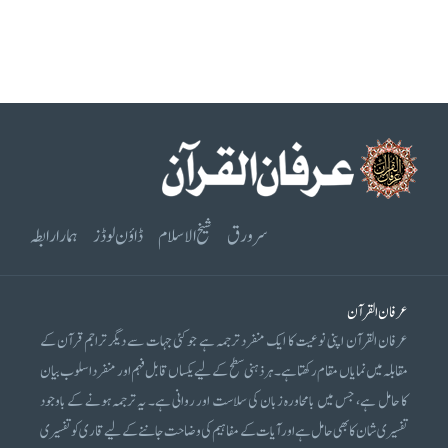
سرورق
شیخ الاسلام
ڈاؤن لوڈز
ہمارا رابطہ
عرفان القرآن
عرفان القرآن اپنی نوعیت کا ایک منفرد ترجمہ ہے جو کئی جہات سے دیگر تراجم قرآن کے
مقابلہ میں نمایاں مقام رکھتا ہے۔ ہر ذہنی سطح کے لیے یکساں قابل فہم اور منفرد اسلوب بیان
کا حامل ہے، جس میں بامحاورہ زبان کی سلاست اور روانی ہے۔ یہ ترجمہ ہونے کے باوجود
تفسیری شان کا بھی حامل ہے اور آیات کے مفاہیم کی وضاحت جاننے کے لیے قاری کو تفسیری