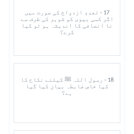
17 - تعددِ ازدواج کی صورت میں
اگر کسی بیوی کو شوہر کی طرف سے
نا انصافی کا اندیشہ ہو تو کیا
کرے؟
18 - رسول اللہ ﷺ کیلئے نکاح کا
کیا خاص ضابطہ بیان کیا گیا
ہے؟