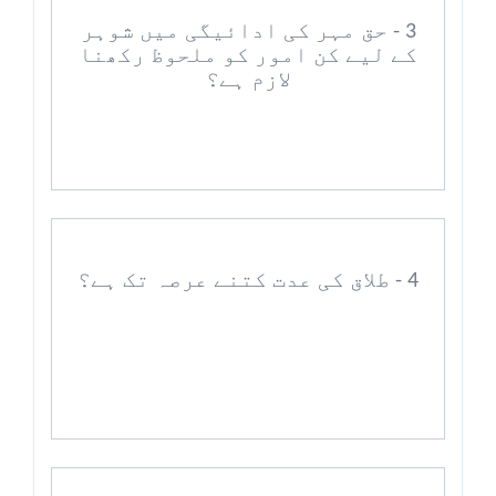
3 - حق مہر کی ادائیگی میں شوہر
کے لیے کن امور کو ملحوظ رکھنا
لازم ہے؟
4 - طلاق کی عدت کتنے عرصہ تک ہے؟