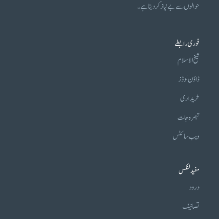
حوالوں سے بے نیاز کر دیتا ہے۔
فوری رابطے
شیخ الاسلام
ڈاؤن لوڈز
خریداری
تبصرہ جات
ویب سائٹس
مفید لنکس
درود
تصانیف