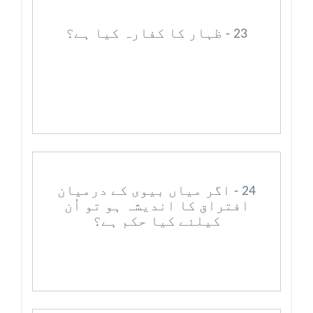
23 - ظہار کا کفارہ کیا ہے؟
24 - اگر میاں بیوی کے درمیان
افتراق کا اندیشہ ہو تو اُن
کیلئے کیا حکم ہے؟