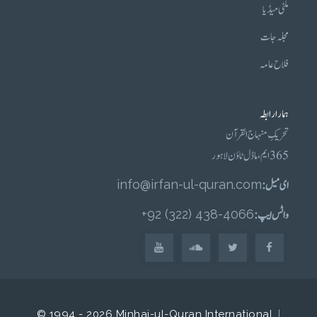
ملٹی میڈیا
مجلہ جات
فلاح عامہ
ہمارا رابطہ
تحریکِ منہاج القرآن
365 ایم، ماڈل ٹاؤن لاہور
ای میل :
info@irfan-ul-quran.com
واٹس ایپ :
4066-438 (322) 92+
© 1994 - 2026 Minhaj-ul-Quran International.
|