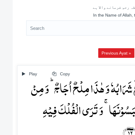
ہ رحم فرمانے والا ہے
In the Name of Allah,
Previous Ayat »
Play
Copy
َرَابُہٗ وَ ہٰذَا مِلۡحٌ اُجَاجٌ ؕ وَ مِنۡ
لۡبَسُوۡنَہَا ۚ وَ تَرَی الۡفُلۡکَ فِیۡہِ
۱