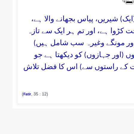
12. یک) شیریں، پیاس بجھانے والا ہے
ت کڑوا ہے، اور تم ہر ایک سے تازہ
 اور مونگے وغیرہ سب شامل ہیں
وں (اور جہازوں) کو دیکھتا ہے جو
(رت کے راستوں سے) اس کا فضل تلاش
(
, 35 : 12)
Fatir