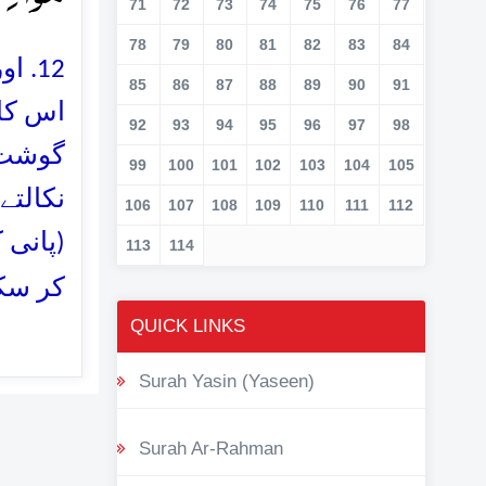
71
72
73
74
75
76
77
78
79
80
81
82
83
84
اور،
85
86
87
88
89
90
91
اس کا 
92
93
94
95
96
97
98
گوشت )
99
100
101
102
103
104
105
نکالتے
106
107
108
109
110
111
112
پانی ک
113
114
کر سکو
QUICK LINKS
Surah Yasin (Yaseen)
Surah Ar-Rahman