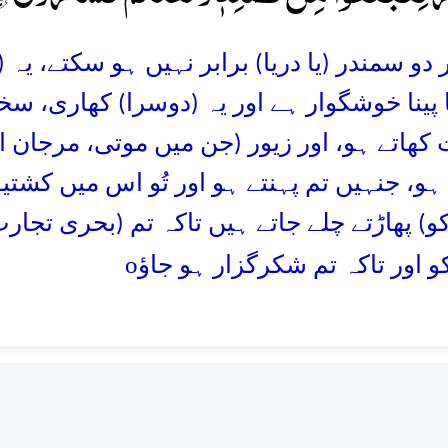
 دو سمندر (یا دریا) برابر نہیں ہو سکتے، یہ (ا
پینا خوشگوار ہے اور یہ (دوسرا) کھاری، سخ
کھاتے ہو، اور زیور (جن میں موتی، مرجان
 ہو، جنہیں تم پہنتے ہو اور تُو اس میں کشتی
و) پھاڑتے چلے جاتے ہیں تاکہ تم (بحری تجا
o
 اور تاکہ تم شکرگزار ہو جاؤ