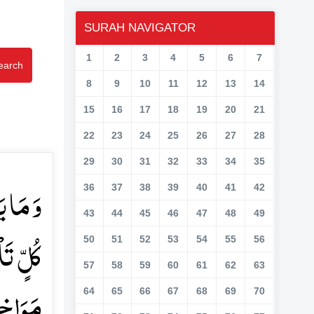
SURAH NAVIGATOR
1
2
3
4
5
6
7
earch
8
9
10
11
12
13
14
15
16
17
18
19
20
21
22
23
24
25
26
27
28
29
30
31
32
33
34
35
وَ مَا ی
36
37
38
39
40
41
42
43
44
45
46
47
48
49
کُلٍّ تَ
50
51
52
53
54
55
56
57
58
59
60
61
62
63
مَوَاخِر﴾
64
65
66
67
68
69
70