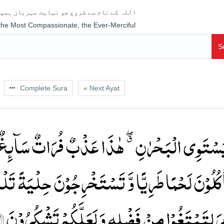
اللہ کے نام سے شروع جو نہایت مہربان ہمیش
 the Most Compassionate, the Ever-Merciful
S
Complete Sura
« Next Ayat
َسۡتَوِی الۡبَحۡرٰنِ ٭ۖ ہٰذَا عَذۡبٌ فُرَاتٌ سَآئِغٌ ش
اۡکُلُوۡنَ لَحۡمًا طَرِیًّا وَّ تَسۡتَخۡرِجُوۡنَ حِلۡیَۃً تَ
َ لِتَبۡتَغُوۡا مِنۡ فَضۡلِہٖ وَ لَعَلَّکُمۡ تَشۡکُرُوۡنَ ﴿۲