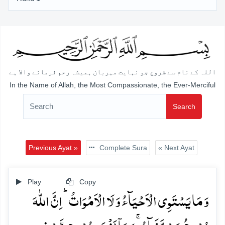
اللہ کے نام سے شروع جو نہایت مہربان ہمیشہ رحم فرمانے والا ہے
In the Name of Allah, the Most Compassionate, the Ever-Merciful
Search
Previous Ayat »
Complete Sura
« Next Ayat
Play
Copy
وَ مَا یَسۡتَوِی الۡاَحۡیَآءُ وَ لَا الۡاَمۡوَاتُ ؕ اِنَّ اللّٰہَ