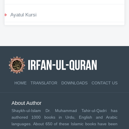
Ayatul Kursi
HOME
TRANSLATOR
DOWNLOADS
CONTACT US
About Author
Shaykh-ul-Islam Dr. Muhammad Tahir-ul-Qadri has
authored 1000 books in Urdu, English and Arabic
languages. About 650 of these Islamic books have been