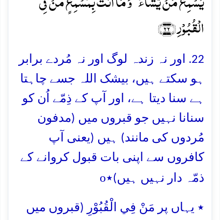
یُسۡمِعُ مَنۡ یَّشَآءُ ۚ وَ مَاۤ اَنۡتَ بِمُسۡمِعٍ مَّنۡ فِی
الۡقُبُوۡرِ ﴿۲۲﴾
22. اور نہ زندہ لوگ اور نہ مُردے برابر
ہو سکتے ہیں، بیشک اللہ جسے چاہتا
ہے سنا دیتا ہے، اور آپ کے ذِمّے اُن کو
سنانا نہیں جو قبروں میں (مدفون
مُردوں کی مانند) ہیں (یعنی آپ
کافروں سے اپنی بات قبول کروانے کے
o
ذمّہ دار نہیں ہیں)٭
٭ یہاں پر مَنْ فِي الْقُبُوْرِ (قبروں میں