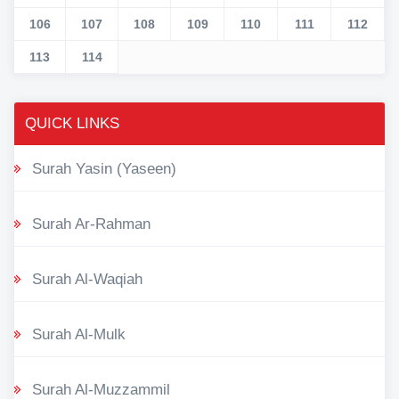
106
107
108
109
110
111
112
113
114
QUICK LINKS
Surah Yasin (Yaseen)
Surah Ar-Rahman
Surah Al-Waqiah
Surah Al-Mulk
Surah Al-Muzzammil