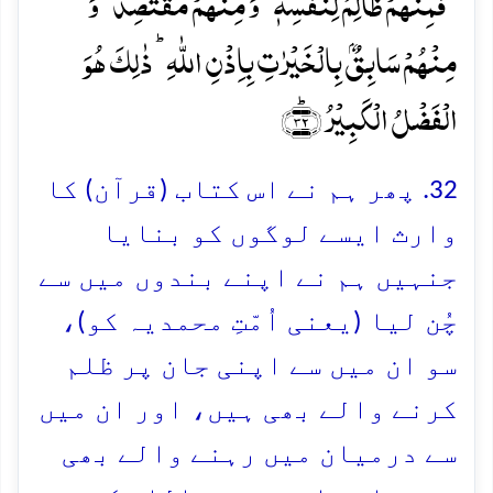
ۚ فَمِنۡہُمۡ ظَالِمٌ لِّنَفۡسِہٖ ۚ وَ مِنۡہُمۡ مُّقۡتَصِدٌ ۚ وَ
مِنۡہُمۡ سَابِقٌۢ بِالۡخَیۡرٰتِ بِاِذۡنِ اللّٰہِ ؕ ذٰلِکَ ہُوَ
الۡفَضۡلُ الۡکَبِیۡرُ ﴿ؕ۳۲﴾
32. پھر ہم نے اس کتاب (قرآن) کا
وارث ایسے لوگوں کو بنایا
جنہیں ہم نے اپنے بندوں میں سے
چُن لیا (یعنی اُمّتِ محمدیہ کو)،
سو ان میں سے اپنی جان پر ظلم
کرنے والے بھی ہیں، اور ان میں
سے درمیان میں رہنے والے بھی