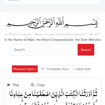
اللہ کے نام سے شروع جو نہایت مہربان ہمیشہ رحم فرمانے والا ہے
In the Name of Allah, the Most Compassionate, the Ever-Merciful
Search
Previous Ayat »
Complete Sura
« Next Ayat
Play
Copy
ثُمَّ اَوۡرَثۡنَا الۡکِتٰبَ الَّذِیۡنَ اصۡطَفَیۡنَا مِنۡ عِبَادِنَا