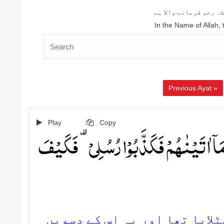
ہ رحم فرمانے والا ہے
In the Name of Allah,
Previous Ayat »
Play
Copy
َاۤ اٰتَیۡنٰہُمۡ فَکَذَّبُوۡا رُسُلِیۡ ۟ فَکَیۡفَ
45. ایا تھا اور یہ اس کے دسویں