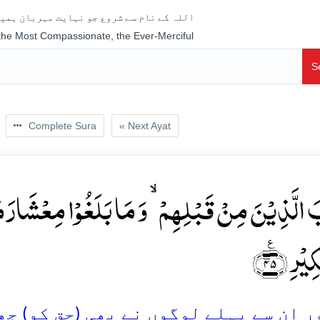
اللہ کے نام سے شروع جو نہایت مہربان ہمیش
 the Most Compassionate, the Ever-Merciful
S
Complete Sura
« Next Ayat
بَ الَّذِیۡنَ مِنۡ قَبۡلِہِمۡ ۙ وَ مَا بَلَغُوۡا مِعۡشَارَ م
ِیۡرِ ﴿٪۴۵
 اِن سے پہلے لوگوں نے بھی (حق کو) جھٹل