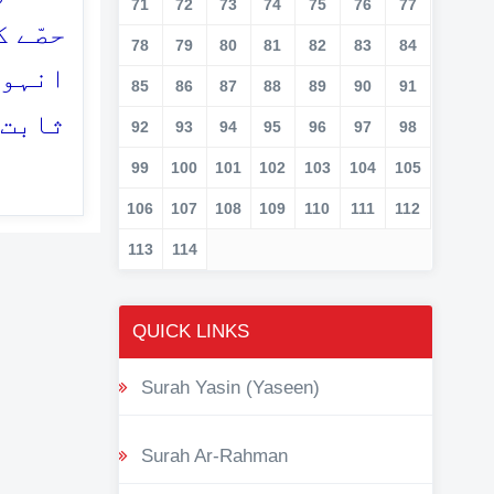
71
72
73
74
75
76
77
حصّے 
78
79
80
81
82
83
84
انہوں
85
86
87
88
89
90
91
ثابت)
92
93
94
95
96
97
98
99
100
101
102
103
104
105
106
107
108
109
110
111
112
113
114
QUICK LINKS
Surah Yasin (Yaseen)
Surah Ar-Rahman