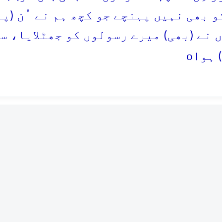
کو بھی نہیں پہنچے جو کچھ ہم نے اُن (پ
 نے (بھی) میرے رسولوں کو جھٹلایا، س
o
 ہوا