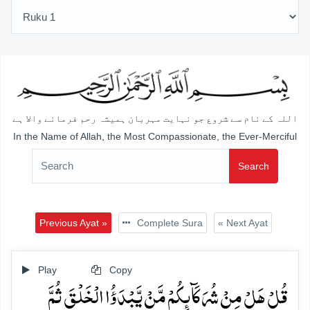
اللہ کے نام سے شروع جو نہایت مہربان ہمیشہ رحم فرمانے والا ہے
In the Name of Allah, the Most Compassionate, the Ever-Merciful
Search
Previous Ayat »
Complete Sura
« Next Ayat
Play
Copy
قُلۡ ہَلۡ مِنۡ شُرَکَآئِکُمۡ مَّنۡ یَّبۡدَؤُا الۡخَلۡقَ ثُمَّ