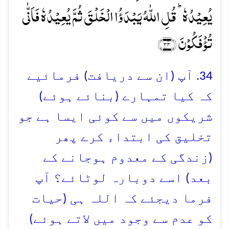
یُعِیۡدُہٗ ؕ قُلِ اللّٰہُ یَبۡدَؤُا الۡخَلۡقَ ثُمَّ یُعِیۡدُہٗ فَاَنّٰی
تُؤۡفَکُوۡنَ ﴿۳۴﴾
34. آپ (ان سے دریافت) فرمائیے
کہ کیا تمہارے (بنائے ہوئے)
شریکوں میں سے کوئی ایسا ہے جو
تخلیق کی ابتداء کرے پھر
(زندگی کے معدوم ہوجانے کے
بعد) اسے دوبارہ لوٹائے؟ آپ
فرما دیجئے کہ اللہ ہی (حیات
کو عدم سے وجود میں لاتے ہوئے)