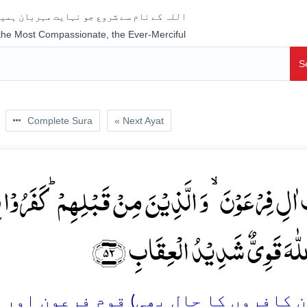
اللہ کے نام سے شروع جو نہایت مہربان ہمیش
 the Most Compassionate, the Ever-Merciful
S
Complete Sura
« Next Ayat
اٰلِ فِرۡعَوۡنَ ۙ وَ الَّذِیۡنَ مِنۡ قَبۡلِہِمۡ ؕ کَفَرُوۡا بِ
ؕ لّٰہَ قَوِیٌّ شَدِیۡدُ الۡعِقَابِ ﴿۵۲
کافروں کا حال بھی) قومِ فرعون اور ان س