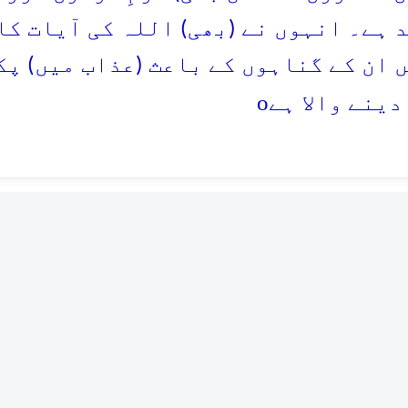
 ہے۔ انہوں نے (بھی) اللہ کی آیات کا
 ان کے گناہوں کے باعث (عذاب میں) پک
o
دینے والا ہے