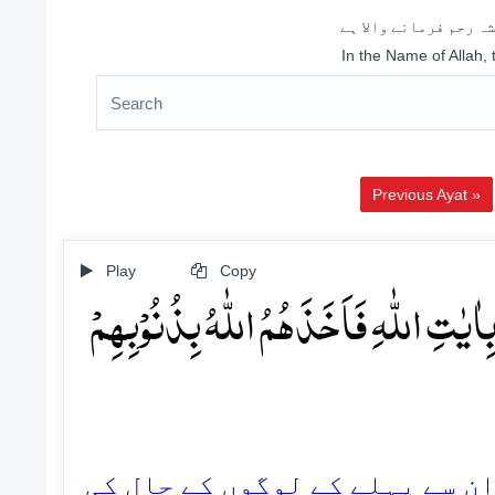
ہ رحم فرمانے والا ہے
In the Name of Allah,
Previous Ayat »
Play
Copy
اٰیٰتِ اللّٰہِ فَاَخَذَہُمُ اللّٰہُ بِذُنُوۡبِہِمۡ
52. (ے پہلے کے لوگوں کے حال کی