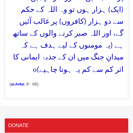
(ایک) ہزار ہوں تو وہ اللہ کے حکم
سے دو ہزار (کافروں) پر غالب آئیں
گے، اور اللہ صبر کرنے والوں کے ساتھ
ہے (یہ مومنوں کے لیے ہدف ہے کہ
میدانِ جنگ میں ان کے جذبۂ ایمانی کا
o
اثر کم سے کم یہ ہونا چاہیے)
(
, 8 : 66)
al-Anfal
DONATE