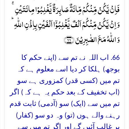
فَاِنۡ یَّکُنۡ مِّنۡکُمۡ مِّائَۃٌ صَابِرَۃٌ یَّغۡلِبُوۡا مِائَتَیۡنِ ۚ
وَ اِنۡ یَّکُنۡ مِّنۡکُمۡ اَلۡفٌ یَّغۡلِبُوۡۤا اَلۡفَیۡنِ بِاِذۡنِ اللّٰہِ ؕ
وَ اللّٰہُ مَعَ الصّٰبِرِیۡنَ ﴿۶۶﴾
66. اب اللہ نے تم سے (اپنے حکم کا
بوجھ) ہلکا کر دیا اسے معلوم ہے کہ
تم میں (کسی قدر) کمزوری ہے سو
(اب تخفیف کے بعد حکم یہ ہے کہ) اگر
تم میں سے (ایک) سو (آدمی) ثابت قدم
رہنے والے ہوں (تو) وہ دو سو (کفار)
پر غالب آئیں گے اور اگر تم میں سے