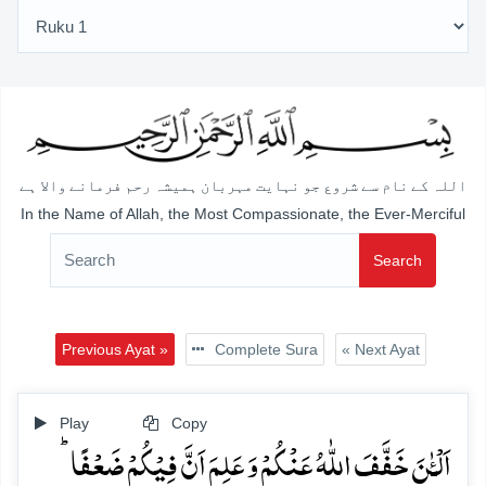
اللہ کے نام سے شروع جو نہایت مہربان ہمیشہ رحم فرمانے والا ہے
In the Name of Allah, the Most Compassionate, the Ever-Merciful
Search
Previous Ayat »
Complete Sura
« Next Ayat
Play
Copy
اَلۡـٰٔنَ خَفَّفَ اللّٰہُ عَنۡکُمۡ وَ عَلِمَ اَنَّ فِیۡکُمۡ ضَعۡفًا ؕ