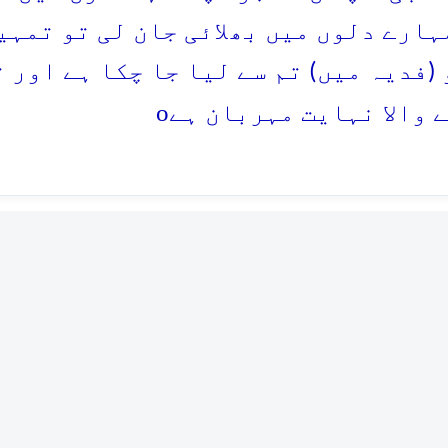
ہارے دلوں میں بھلائی جان لی تو تمہی
 (فدیہ میں) تم سے لیا جا چکا ہے اور 
o
 والا نہایت مہربان ہے