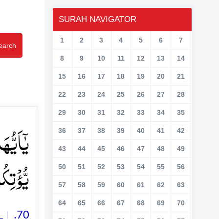
SURAH NAVIGATOR
1
2
3
4
5
6
7
earch
8
9
10
11
12
13
14
15
16
17
18
19
20
21
22
23
24
25
26
27
28
29
30
31
32
33
34
35
یٰۤاَیُّہ
36
37
38
39
40
41
42
43
44
45
46
47
48
49
یُّؤۡتِکُ﴾
50
51
52
53
54
55
56
57
58
59
60
61
62
63
64
65
66
67
68
69
70
اے 