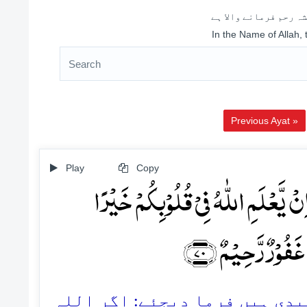
ہ رحم فرمانے والا ہے
In the Name of Allah,
Previous Ayat »
Play
Copy
نۡ یَّعۡلَمِ اللّٰہُ فِیۡ قُلُوۡبِکُمۡ خَیۡرًا
غَفُوۡرٌ رَّحِیۡمٌ ﴿۷۰
70. ی ہیں فرما دیجئے: اگر اللہ