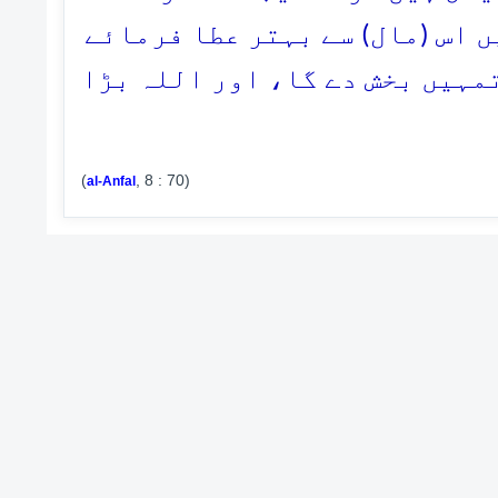
ں اس (مال) سے بہتر عطا فرمائے
تمہیں بخش دے گا، اور اللہ بڑا
(
, 8 : 70)
al-Anfal