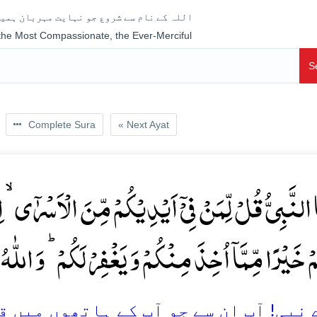
اللہ کے نام سے شروع جو نہایت مہربان ہمیش
 the Most Compassionate, the Ever-Merciful
S
Complete Sura
« Next Ayat
َا النَّبِیُّ قُلۡ لِّمَنۡ فِیۡۤ اَیۡدِیۡکُمۡ مِّنَ الۡاَسۡرٰۤی ۙ اِ
مۡ خَیۡرًا مِّمَّاۤ اُخِذَ مِنۡکُمۡ وَ یَغۡفِرۡ لَکُمۡ ؕ وَ اللّٰہُ 
نبی! آپ ان سے جو آپ کے ہاتھوں میں قید