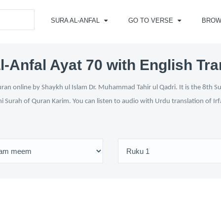
SURA AL-ANFAL
GO TO VERSE
BROW
l-Anfal Ayat 70 with English Tra
ran online by Shaykh ul Islam Dr. Muhammad Tahir ul Qadri. It is the 8th S
ni Surah of Quran Karim. You can listen to audio with Urdu translation of Ir