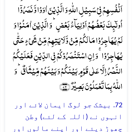
اَنۡفُسِہِمۡ فِیۡ سَبِیۡلِ اللّٰہِ وَ الَّذِیۡنَ اٰوَوۡا وَّ نَصَرُوۡۤا
اُولٰٓئِکَ بَعۡضُہُمۡ اَوۡلِیَآءُ بَعۡضٍ ؕ وَ الَّذِیۡنَ اٰمَنُوۡا وَ
لَمۡ یُہَاجِرُوۡا مَا لَکُمۡ مِّنۡ وَّلَایَتِہِمۡ مِّنۡ شَیۡءٍ حَتّٰی
یُہَاجِرُوۡا ۚ وَ اِنِ اسۡتَنۡصَرُوۡکُمۡ فِی الدِّیۡنِ فَعَلَیۡکُمُ
النَّصۡرُ اِلَّا عَلٰی قَوۡمٍۭ بَیۡنَکُمۡ وَ بَیۡنَہُمۡ مِّیۡثَاقٌ ؕ وَ
اللّٰہُ بِمَا تَعۡمَلُوۡنَ بَصِیۡرٌ ﴿۷۲﴾
72. بیشک جو لوگ ایمان لائے اور
انہوں نے (اللہ کے لئے) وطن
چھوڑ دیئے اور اپنے مالوں اور