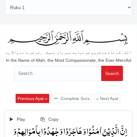
اللہ کے نام سے شروع جو نہایت مہربان ہمیشہ رحم فرمانے والا ہے
In the Name of Allah, the Most Compassionate, the Ever-Merciful
Search
Previous Ayat »
Complete Sura
« Next Ayat
Play
Copy
اِنَّ الَّذِیۡنَ اٰمَنُوۡا وَ ہَاجَرُوۡا وَ جٰہَدُوۡا بِاَمۡوَالِہِمۡ وَ