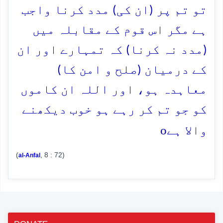
تو تم پر (ان کی) مدد کرنا واجب
ہے مگر اس قوم کے مقابلہ میں
(مدد نہ کرنا) کہ تمہارے اور ان
کے درمیان (صلح و امن کا)
معاہدہ ہو، اور اللہ ان کاموں
کو جو تم کر رہے ہو خوب دیکھنے
o
والا ہے
(
, 8 : 72)
al-Anfal