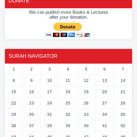
DONATE
We can publish more Books & Lectures
after your donation.
SURAH NAVIGATOR
1
2
3
4
5
6
7
8
9
10
11
12
13
14
15
16
17
18
19
20
21
22
23
24
25
26
27
28
29
30
31
32
33
34
35
36
37
38
39
40
41
42
43
44
45
46
47
48
49