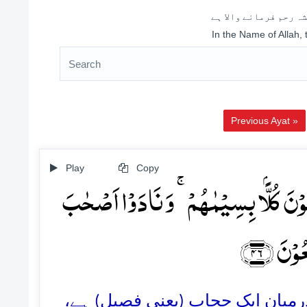
ہ رحم فرمانے والا ہے
In the Name of Allah,
Previous Ayat »
Play
Copy
نَ کُلًّۢا بِسِیۡمٰہُمۡ ۚ وَ نَادَوۡا اَصۡحٰبَ
ُوۡنَ ﴿۴۶
46. رمیان ایک حجاب (یعنی فصیل) ہے