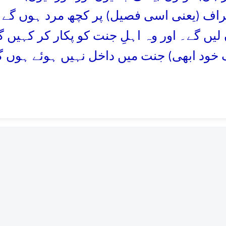
عراف (یعنی اسی فصیل) پر کچھ مرد ہوں گے
لیں گے۔ اور وہ اہلِ جنت کو پکار کر کہیں گ
 خود ابھی) جنت میں داخل نہیں ہوئے ہوں گے