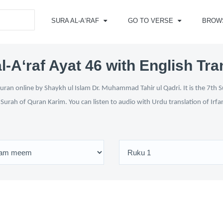
SURA AL-A‘RAF
GO TO VERSE
BROW
l-A‘raf Ayat 46 with English Tra
uran online by Shaykh ul Islam Dr. Muhammad Tahir ul Qadri. It is the 7th S
i Surah of Quran Karim. You can listen to audio with Urdu translation of Irf