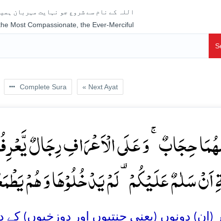
اللہ کے نام سے شروع جو نہایت مہربان ہمیش
 the Most Compassionate, the Ever-Merciful
S
Complete Sura
« Next Ayat
َہُمَا حِجَابٌ ۚ وَ عَلَی الۡاَعۡرَافِ رِجَالٌ یَّعۡرِفُوۡ
ۃِ اَنۡ سَلٰمٌ عَلَیۡکُمۡ ۟ لَمۡ یَدۡخُلُوۡہَا وَ ہُمۡ یَطۡمَع
 (ان) دونوں (یعنی جنتیوں اور دوزخیوں) کے د