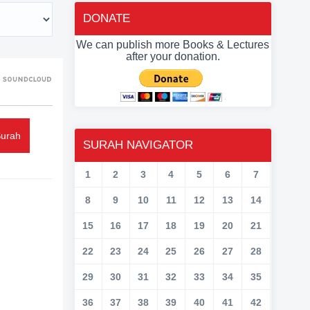
DONATE
We can publish more Books & Lectures
after your donation.
Surah
SURAH NAVIGATOR
1
2
3
4
5
6
7
8
9
10
11
12
13
14
15
16
17
18
19
20
21
22
23
24
25
26
27
28
29
30
31
32
33
34
35
36
37
38
39
40
41
42