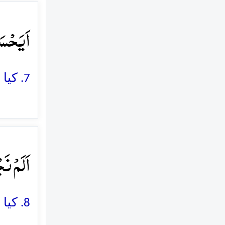
اَیَحۡسَ﴾
7. کیا وہ یہ خیال کرتا ہے کہ اسے (یہ فضول خرچیاں کرتے ہوئے) کسی نے نہیں دیکھا
اَلَمۡ ن﴾
8. کیا ہم نے اس کے لئے دو آنکھیں نہیں بنائیں