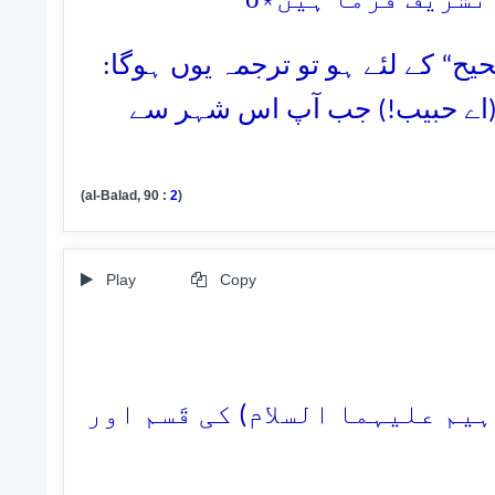
صحیح“ کے لئے ہو تو ترجمہ یوں ہوگا
(اے حبیب!) جب آپ اس شہر سے
(al-Balad, 90 :
2
)
Play
Copy
3. ( علیہما السلام) کی قَسم اور