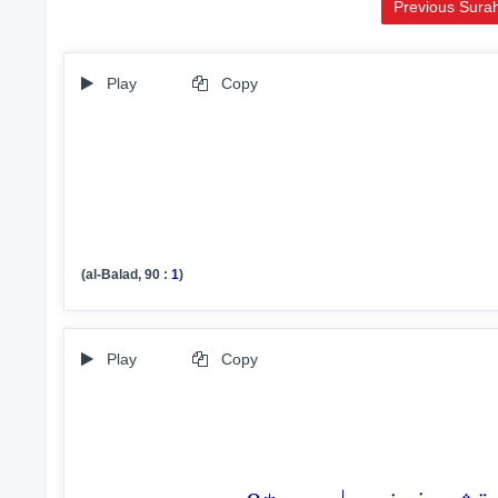
Previous Sura
Play
Copy
(al-Balad, 90 :
1
)
Play
Copy
o