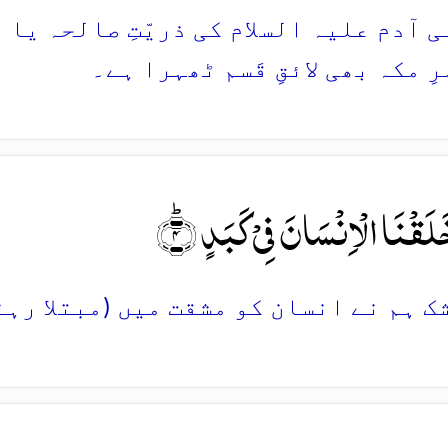
ی آدم علیہ السلام کی ذریّتِ صالحہ یا 
ِ مکہ بھی لائقِ قَسم ٹھہرا ہے۔
َلَقۡنَا الۡاِنۡسَانَ فِیۡ کَبَدٍ ؕ﴿۴