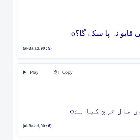
o
(al-Balad, 90 :
5
)
Play
Copy
o
(al-Balad, 90 :
6
)