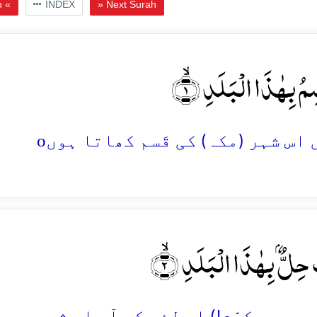
h «
INDEX
» Next Surah
ۡسِمُ بِہٰذَا الۡبَلَدِ ۙ﴿۱
o
َ حِلٌّۢ بِہٰذَا الۡبَلَدِ ۙ﴿۲