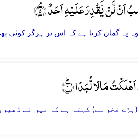
بُ اَنۡ لَّنۡ یَّقۡدِرَ عَلَیۡہِ اَحَدٌ ۘ﴿۵
 اَہۡلَکۡتُ مَالًا لُّبَدًا ؕ﴿۶