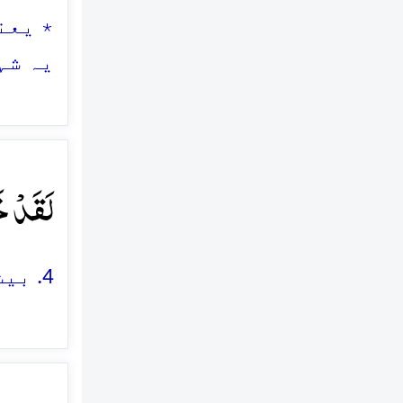
٭ یعن
یہ شہر
لَقَدۡ خ﴾
4. بیشک ہم نے انسان کو مشقت میں (مبتلا رہنے والا) پیدا کیا ہے