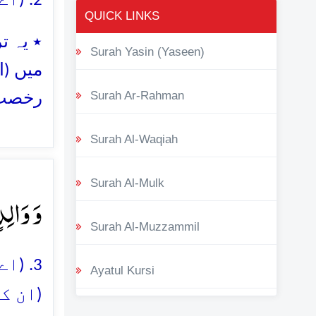
2. (اے حبیبِ مکرّم!) اس لئے کہ آپ اس شہر میں تشریف فرما ہیں٭
QUICK LINKS
٭ یہ :
Surah Yasin (Yaseen)
میں (
Surah Ar-Rahman
رخصت 
Surah Al-Waqiah
Surah Al-Mulk
وَ وَالِد﴾
Surah Al-Muzzammil
اے ح
Ayatul Kursi
ان کی)