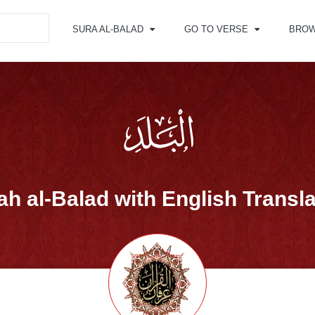
SURA AL-BALAD
GO TO VERSE
BRO
ah al-Balad with English Transla