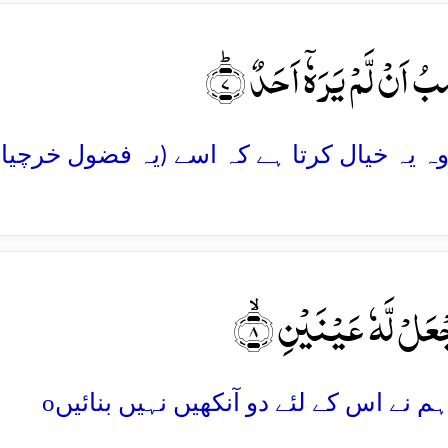
بُ اَنۡ لَّمۡ یَرَہٗۤ اَحَدٌ ؕ﴿۷
َجۡعَلۡ لَّہٗ عَیۡنَیۡنِ ۙ﴿۸
o