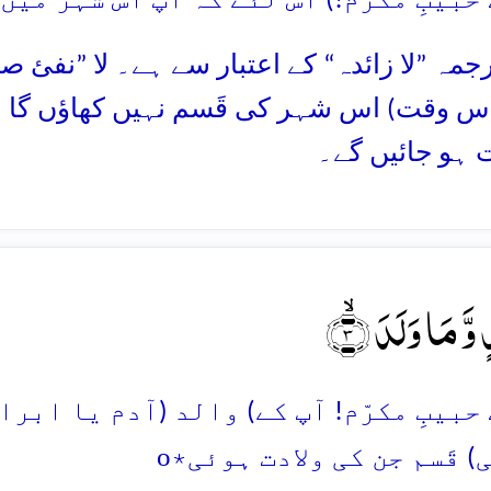
ترجمہ ”لا زائدہ“ کے اعتبار سے ہے۔ لا ”نفئ 
اس وقت) اس شہر کی قَسم نہیں کھاؤں گا 
ہو جائیں گے۔
ٍ وَّ مَا وَلَدَ ۙ﴿۳
بیبِ مکرّم! آپ کے) والد (آدم یا ابراہیم
o
( قَسم جن کی ولادت ہوئی٭