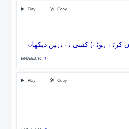
Play
Copy
o
(al-Balad, 90 :
7
)
Play
Copy