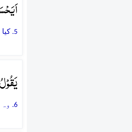
اَیَحۡسَ﴾
5. کیا وہ یہ گمان کرتا ہے کہ اس پر ہرگز کوئی بھی قابو نہ پا سکے گا؟
یَقُوۡلُ﴾
6. وہ (بڑے فخر سے) کہتا ہے کہ میں نے ڈھیروں مال خرچ کیا ہے