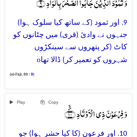
وَ ثَمُوۡدَ الَّذِیۡنَ جَابُوا الصَّخۡرَ بِالۡوَادِ ۪ۙ﴿۹﴾
9. اور ثمود (کے ساتھ کیا سلوک ہوا)
جنہوں نے وادئ (قری) میں چٹانوں کو
کاٹ (کر پتھروں سے سینکڑوں
o
شہروں کو تعمیر کر) ڈالا تھا
(al-Fajr, 89 :
9
)
Play
Copy
وَ فِرۡعَوۡنَ ذِی الۡاَوۡتَادِ ﴿۪ۙ۱۰﴾
10. اور فرعون (کا کیا حشر ہوا) جو