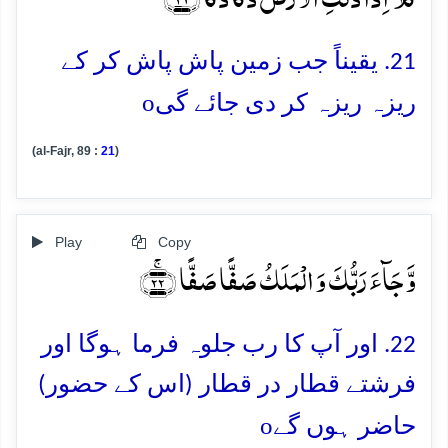
21. یقیناً جب زمین پاش پاش کر کے
o
ریزہ ریزہ کر دی جائے گی
(al-Fajr, 89 :
21
)
Play
Copy
وَّ جَآءَ رَبُّکَ وَ الۡمَلَکُ صَفًّا صَفًّا ﴿ۚ۲۲﴾
22. اور آپ کا رب جلوہ فرما ہوگا اور
فرشتے قطار در قطار (اس کے حضور)
o
حاضر ہوں گے