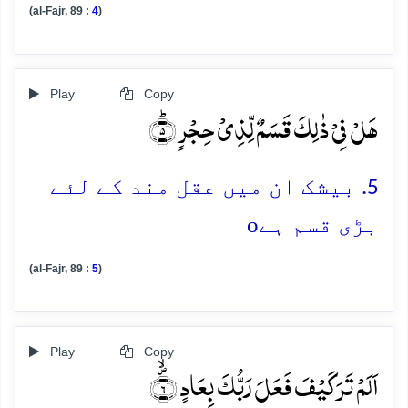
(al-Fajr, 89 :
4
)
Play
Copy
ہَلۡ فِیۡ ذٰلِکَ قَسَمٌ لِّذِیۡ حِجۡرٍ ؕ﴿۵﴾
5. بیشک ان میں عقل مند کے لئے
o
بڑی قسم ہے
(al-Fajr, 89 :
5
)
Play
Copy
اَلَمۡ تَرَ کَیۡفَ فَعَلَ رَبُّکَ بِعَادٍ ۪ۙ﴿۶﴾