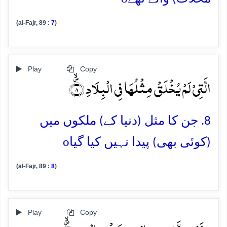
(al-Fajr, 89 :
7
)
Play
Copy
الَّتِیۡ لَمۡ یُخۡلَقۡ مِثۡلُہَا فِی الۡبِلَادِ ۪ۙ﴿۸﴾
8. جن کا مثل (دنیا کے) ملکوں میں
o
(کوئی بھی) پیدا نہیں کیا گیا
(al-Fajr, 89 :
8
)
Play
Copy