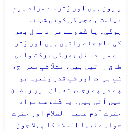
و روز ہیں اور وَتر سے مراد یومِ
قیامت ہے جس کی کوئی شب نہ
ہوگی۔ یا شَفع سے مراد سال بھر
کی عام جفت راتیں ہیں اور وَتر
سے مراد سال بھر کی برکت والی
طاق راتیں ہیں، مثلاً شبِ معراج،
شبِ برات اور شبِ قدر وغیرہ جو
پے در پے رجب، شعبان اور رمضان
میں آتی ہیں۔ یا شَفع سے مراد
حضرت آدم علیہ السلام اور حضرت
حواء علیہا السلام کا پہلا جوڑا