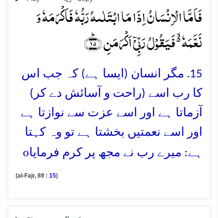
فَاَمَّا الۡاِنۡسَانُ اِذَا مَا ابۡتَلٰىہُ رَبُّہٗ فَاَکۡرَمَہٗ وَ
نَعَّمَہٗ ۬ۙ فَیَقُوۡلُ رَبِّیۡۤ اَکۡرَمَنِ ﴿ؕ۱۵﴾
15. مگر انسان (ایسا ہے) کہ جب اس
کا رب اسے (راحت و آسائش دے کر)
آزماتا ہے اور اسے عزت سے نوازتا ہے
اور اسے نعمتیں بخشتا ہے تو وہ کہتا
o
ہے: میرے رب نے مجھ پر کرم فرمایا
(al-Fajr, 89 :
15
)