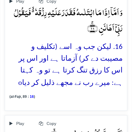
Play
Copy
وَ اَمَّاۤ اِذَا مَا ابۡتَلٰىہُ فَقَدَرَ عَلَیۡہِ رِزۡقَہٗ ۬ۙ فَیَقُوۡلُ
رَبِّیۡۤ اَہَانَنِ ﴿ۚ۱۶﴾
16. لیکن جب وہ اسے (تکلیف و
مصیبت دے کر) آزماتا ہے اور اس پر
اس کا رزق تنگ کرتا ہے تو وہ کہتا
o
ہے: میرے رب نے مجھے ذلیل کر دیا
(al-Fajr, 89 :
16
)
Play
Copy