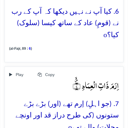
6. کیا آپ نے نہیں دیکھا کہ آپ کے رب
نے (قومِ) عاد کے ساتھ کیسا (سلوک)
o
کیا؟
(al-Fajr, 89 :
6
)
Play
Copy
اِرَمَ ذَاتِ الۡعِمَادِ ۪ۙ﴿۷﴾
7. (جو اہلِ) اِرم تھے (اور) بڑے بڑے
ستونوں (کی طرح دراز قد اور اونچے
o
محلات) والے تھے