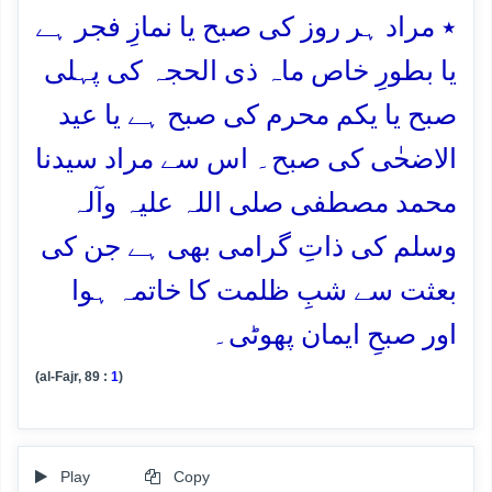
٭ مراد ہر روز کی صبح یا نمازِ فجر ہے
یا بطورِ خاص ماہ ذی الحجہ کی پہلی
صبح یا یکم محرم کی صبح ہے یا عید
الاضحٰی کی صبح۔ اس سے مراد سیدنا
محمد مصطفی صلی اللہ علیہ وآلہ
وسلم کی ذاتِ گرامی بھی ہے جن کی
بعثت سے شبِ ظلمت کا خاتمہ ہوا
اور صبحِ ایمان پھوٹی۔
(al-Fajr, 89 :
1
)
Play
Copy