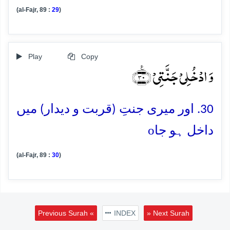
(al-Fajr, 89 :
29
)
Play
Copy
وَ ادۡخُلِیۡ جَنَّتِیۡ ﴿٪۳۰﴾
30. اور میری جنتِ (قربت و دیدار) میں
o
داخل ہو جا
(al-Fajr, 89 :
30
)
Previous Surah «
INDEX
» Next Surah