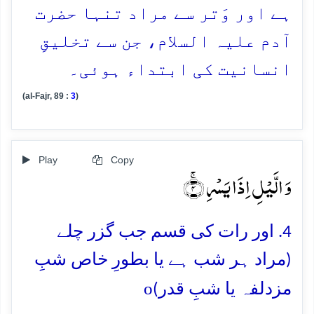
ہے اور وَتر سے مراد تنہا حضرت
آدم علیہ السلام، جن سے تخلیقِ
انسانیت کی ابتداء ہوئی۔
(al-Fajr, 89 :
3
)
Play
Copy
وَ الَّیۡلِ اِذَا یَسۡرِ ۚ﴿۴﴾
4. اور رات کی قسم جب گزر چلے
(مراد ہر شب ہے یا بطورِ خاص شبِ
o
مزدلفہ یا شبِ قدر)