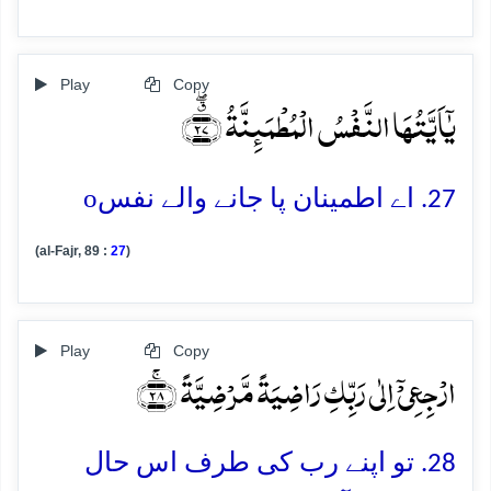
Play
Copy
یٰۤاَیَّتُہَا النَّفۡسُ الۡمُطۡمَئِنَّۃُ ﴿٭ۖ۲۷﴾
o
27. اے اطمینان پا جانے والے نفس
(al-Fajr, 89 :
27
)
Play
Copy
ارۡجِعِیۡۤ اِلٰی رَبِّکِ رَاضِیَۃً مَّرۡضِیَّۃً ﴿ۚ۲۸﴾
28. تو اپنے رب کی طرف اس حال