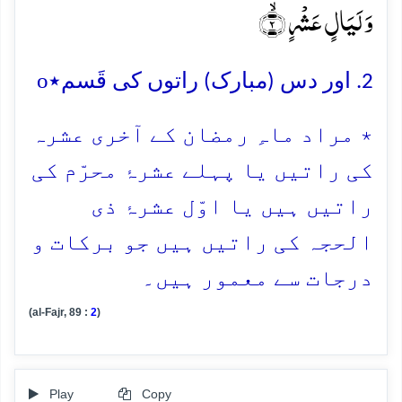
وَ لَیَالٍ عَشۡرٍ ۙ﴿۲﴾
o
2. اور دس (مبارک) راتوں کی قَسم٭
٭ مراد ماہِ رمضان کے آخری عشرہ
کی راتیں یا پہلے عشرۂ محرّم کی
راتیں ہیں یا اوّل عشرۂ ذی
الحجہ کی راتیں ہیں جو برکات و
درجات سے معمور ہیں۔
(al-Fajr, 89 :
2
)
Play
Copy