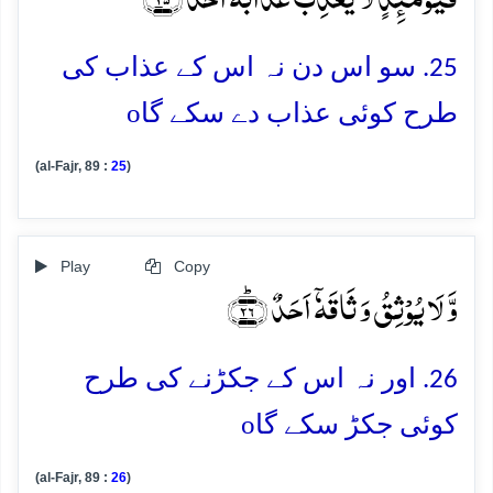
25. سو اس دن نہ اس کے عذاب کی
o
طرح کوئی عذاب دے سکے گا
(al-Fajr, 89 :
25
)
Play
Copy
وَّ لَا یُوۡثِقُ وَ ثَاقَہٗۤ اَحَدٌ ﴿ؕ۲۶﴾
26. اور نہ اس کے جکڑنے کی طرح
o
کوئی جکڑ سکے گا
(al-Fajr, 89 :
26
)