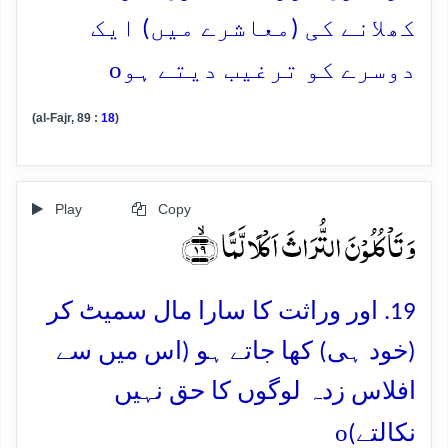
کھلانے کی (معاشرے میں) ایک
o
دوسرے کو ترغیب دیتے ہو
(al-Fajr, 89 :
18
)
Play
Copy
وَ تَاۡکُلُوۡنَ التُّرَاثَ اَکۡلًا لَّمًّا ﴿ۙ۱۹﴾
19. اور وراثت کا سارا مال سمیٹ کر
(خود ہی) کھا جاتے ہو (اس میں سے
افلاس زدہ لوگوں کا حق نہیں
o
نکالتے)