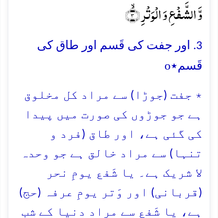
وَّ الشَّفۡعِ وَ الۡوَتۡرِ ۙ﴿۳﴾
3. اور جفت کی قَسم اور طاق کی
o
قَسم٭
٭ جفت (جوڑا) سے مراد کل مخلوق
ہے جو جوڑوں کی صورت میں پیدا
کی گئی ہے، اور طاق (فرد و
تنہا) سے مراد خالق ہے جو وحدہ
لا شریک ہے۔ یا شَفع یومِ نحر
(قربانی) اور وَتر یومِ عرفہ (حج)
ہے، یا شَفع سے مراد دنیا کے شب