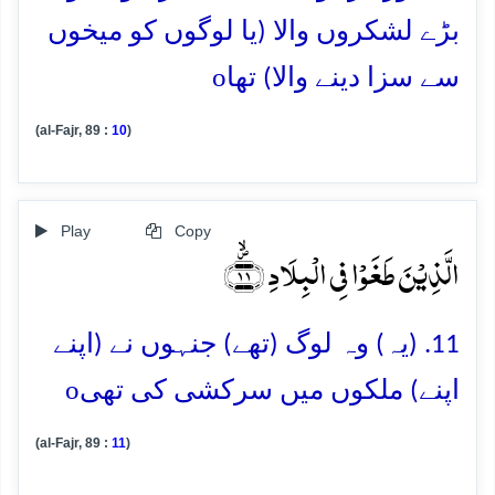
بڑے لشکروں والا (یا لوگوں کو میخوں
o
سے سزا دینے والا) تھا
(al-Fajr, 89 :
10
)
Play
Copy
الَّذِیۡنَ طَغَوۡا فِی الۡبِلَادِ ﴿۪ۙ۱۱﴾
11. (یہ) وہ لوگ (تھے) جنہوں نے (اپنے
o
اپنے) ملکوں میں سرکشی کی تھی
(al-Fajr, 89 :
11
)