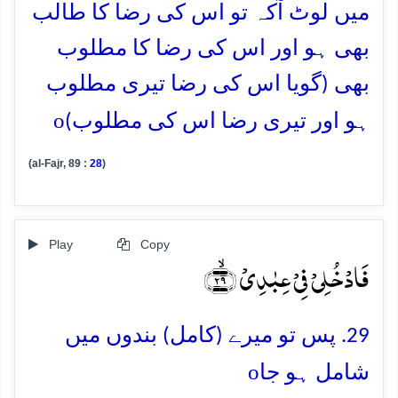
میں لوٹ آکہ تو اس کی رضا کا طالب
بھی ہو اور اس کی رضا کا مطلوب
بھی (گویا اس کی رضا تیری مطلوب
o
ہو اور تیری رضا اس کی مطلوب)
(al-Fajr, 89 :
28
)
Play
Copy
فَادۡخُلِیۡ فِیۡ عِبٰدِیۡ ﴿ۙ۲۹﴾
29. پس تو میرے (کامل) بندوں میں
o
شامل ہو جا