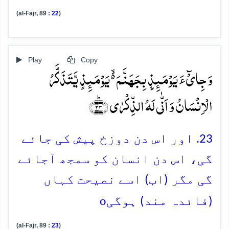
(al-Fajr, 89 :
22
)
Play
Copy
وَ جِایۡٓءَ یَوۡمَئِذٍۭ بِجَہَنَّمَ ۬ۙ یَوۡمَئِذٍ یَّتَذَکَّرُ
الۡاِنۡسَانُ وَ اَنّٰی لَہُ الذِّکۡرٰی ﴿ؕ۲۳﴾
23. اور اس دن دوزخ پیش کی جائے
گی، اس دن انسان کو سمجھ آجائے
گی مگر (اب) اسے نصیحت کہاں
o
(فائدہ مند) ہوگی
(al-Fajr, 89 :
23
)