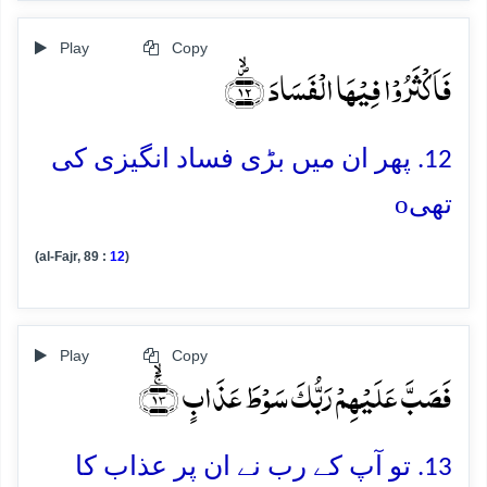
Play
Copy
فَاَکۡثَرُوۡا فِیۡہَا الۡفَسَادَ ﴿۪ۙ۱۲﴾
12. پھر ان میں بڑی فساد انگیزی کی
o
تھی
(al-Fajr, 89 :
12
)
Play
Copy
فَصَبَّ عَلَیۡہِمۡ رَبُّکَ سَوۡطَ عَذَابٍ ﴿ۚۙ۱۳﴾
13. تو آپ کے رب نے ان پر عذاب کا