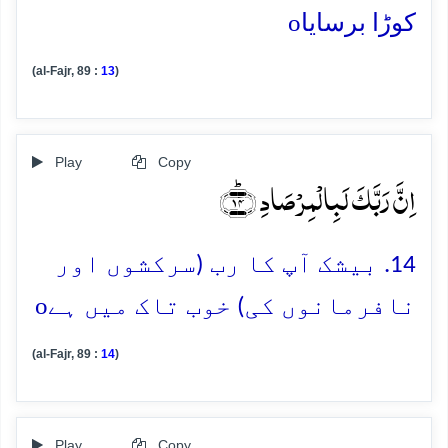
o
کوڑا برسایا
(al-Fajr, 89 :
13
)
Play
Copy
اِنَّ رَبَّکَ لَبِالۡمِرۡصَادِ ﴿ؕ۱۴﴾
14. بیشک آپ کا رب (سرکشوں اور
o
نافرمانوں کی) خوب تاک میں ہے
(al-Fajr, 89 :
14
)
Play
Copy