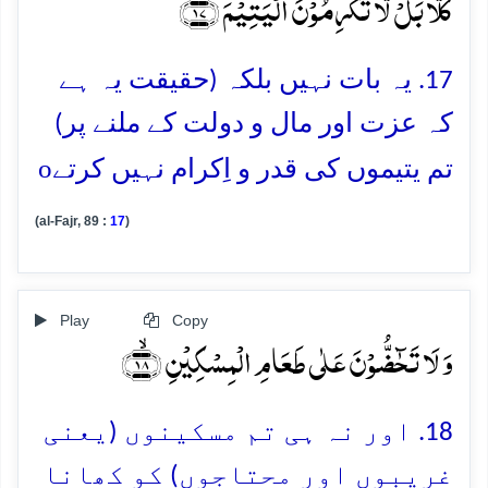
کَلَّا بَلۡ لَّا تُکۡرِمُوۡنَ الۡیَتِیۡمَ ﴿ۙ۱۷﴾
17. یہ بات نہیں بلکہ (حقیقت یہ ہے
کہ عزت اور مال و دولت کے ملنے پر)
o
تم یتیموں کی قدر و اِکرام نہیں کرتے
(al-Fajr, 89 :
17
)
Play
Copy
وَ لَا تَحٰٓضُّوۡنَ عَلٰی طَعَامِ الۡمِسۡکِیۡنِ ﴿ۙ۱۸﴾
18. اور نہ ہی تم مسکینوں (یعنی
غریبوں اور محتاجوں) کو کھانا