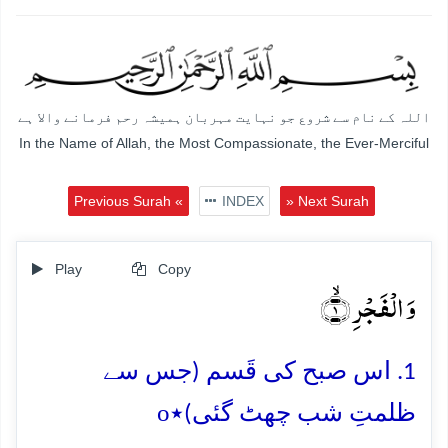
اللہ کے نام سے شروع جو نہایت مہربان ہمیشہ رحم فرمانے والا ہے
In the Name of Allah, the Most Compassionate, the Ever-Merciful
Previous Surah «
INDEX
» Next Surah
Play
Copy
وَ الۡفَجۡرِ ۙ﴿۱﴾
1. اس صبح کی قَسم (جس سے
o
ظلمتِ شب چھٹ گئی)٭