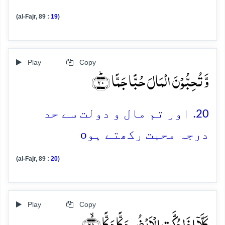
(al-Fajr, 89 :
19
)
Play
Copy
وَّ تُحِبُّوۡنَ الۡمَالَ حُبًّا جَمًّا ﴿ؕ۲۰﴾
20. اور تم مال و دولت سے حد
o
درجہ محبت رکھتے ہو
(al-Fajr, 89 :
20
)
Play
Copy
کَلَّاۤ اِذَا دُکَّتِ الۡاَرۡضُ دَکًّا دَکًّا ﴿ۙ۲۱﴾