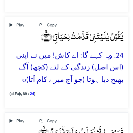
Play
Copy
یَقُوۡلُ یٰلَیۡتَنِیۡ قَدَّمۡتُ لِحَیَاتِیۡ ﴿ۚ۲۴﴾
24. وہ کہے گا: اے کاش! میں نے اپنی
(اس اصل) زندگی کے لئے (کچھ) آگے
o
بھیج دیا ہوتا (جو آج میرے کام آتا)
(al-Fajr, 89 :
24
)
Play
Copy
فَیَوۡمَئِذٍ لَّا یُعَذِّبُ عَذَابَہٗۤ اَحَدٌ ﴿ۙ۲۵﴾