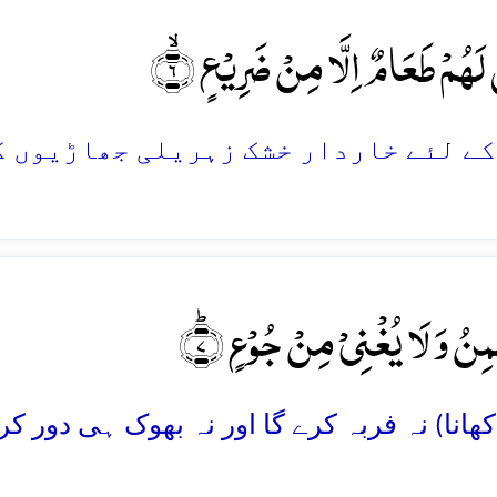
َہُمۡ طَعَامٌ اِلَّا مِنۡ ضَرِیۡعٍ ۙ﴿۶
ۡمِنُ وَ لَا یُغۡنِیۡ مِنۡ جُوۡعٍ ؕ﴿۷