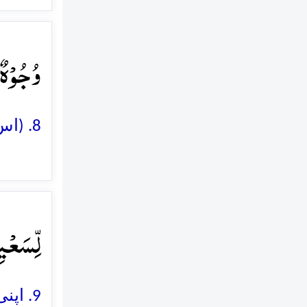
وُجُوۡہٌ﴾
8. (اس کے برعکس) اس دن بہت سے چہرے (حسین) بارونق اور ترو تازہ ہوں گے
لِّسَعۡی﴾
9. اپنی (نیک) کاوشوں کے باعث خوش و خرم ہوں گے