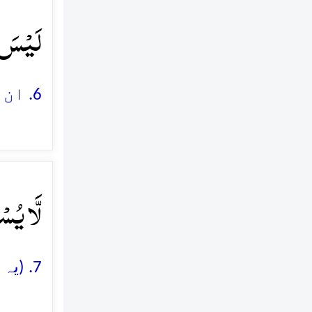
لَیۡسَ ل﴾
6. ان کے لئے خاردار خشک زہریلی جھاڑیوں کے سوا کچھ کھانا نہ ہوگا
لَّا یُس﴾
7. (یہ کھانا) نہ فربہ کرے گا اور نہ بھوک ہی دور کرے گا