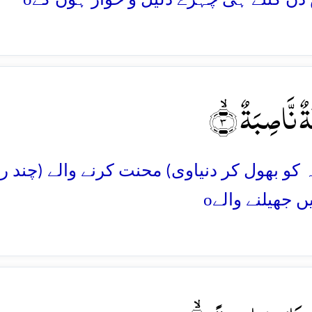
ٌ نَّاصِبَۃٌ ۙ﴿۳
 کو بھول کر دنیاوی) محنت کرنے والے (چند 
o
 جھیلنے والے