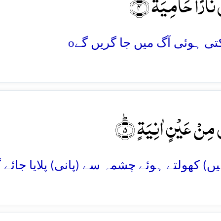
 نَارًا حَامِیَۃً ۙ﴿۴
o
 مِنۡ عَیۡنٍ اٰنِیَۃٍ ؕ﴿۵