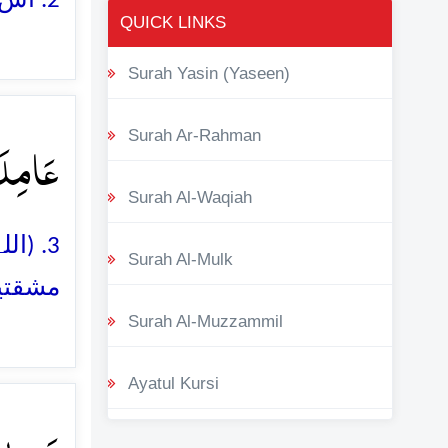
2. اس دن کتنے ہی چہرے ذلیل و خوار ہوں گے
QUICK LINKS
Surah Yasin (Yaseen)
عَامِلَۃ﴾
Surah Ar-Rahman
Surah Al-Waqiah
اللہ)
Surah Al-Mulk
مشقتیں
Surah Al-Muzzammil
Ayatul Kursi