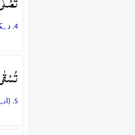
تَصۡلٰی﴾
4. دہکتی ہوئی آگ میں جا گریں گے
تُسۡقٰی﴾
5. (انہیں) کھولتے ہوئے چشمہ سے (پانی) پلایا جائے گا