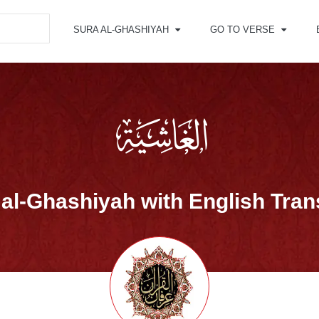
SURA AL-GHASHIYAH
GO TO VERSE
al-Ghashiyah with English Tran