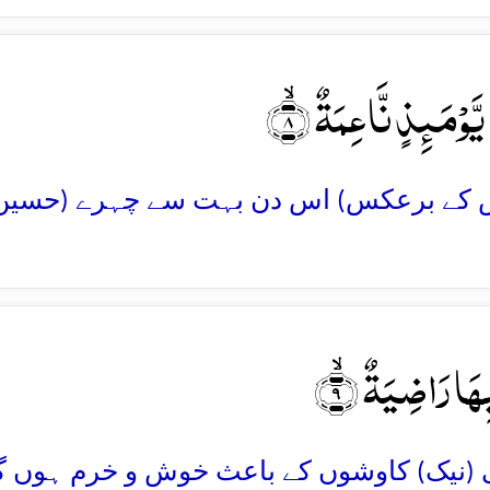
 یَّوۡمَئِذٍ نَّاعِمَۃٌ ۙ﴿۸
ِہَا رَاضِیَۃٌ ۙ﴿۹