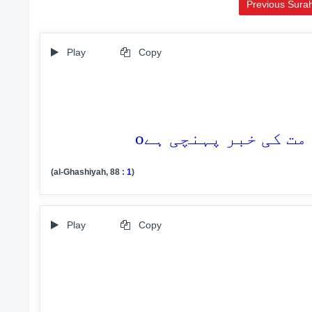
Previous Sura
Play
Copy
o
(al-Ghashiyah, 88 :
1
)
Play
Copy