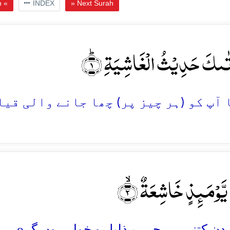
h «
INDEX
» Next Surah
تٰىکَ حَدِیۡثُ الۡغَاشِیَۃِ ؕ﴿۱
 یَّوۡمَئِذٍ خَاشِعَۃٌ ۙ﴿۲
o