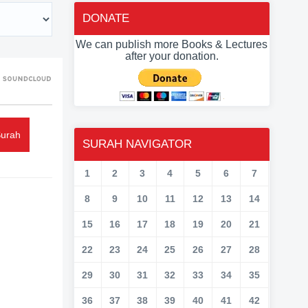
DONATE
We can publish more Books & Lectures
after your donation.
Surah
SURAH NAVIGATOR
1
2
3
4
5
6
7
8
9
10
11
12
13
14
15
16
17
18
19
20
21
22
23
24
25
26
27
28
29
30
31
32
33
34
35
36
37
38
39
40
41
42