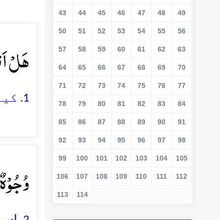
43
44
45
46
47
48
49
50
51
52
53
54
55
56
ہَلۡ اَ﴾
57
58
59
60
61
62
63
64
65
66
67
68
69
70
71
72
73
74
75
76
77
1. کیا آپ کو (ہر چیز پر) چھا جانے والی قیامت کی خبر پہنچی ہے
78
79
80
81
82
83
84
85
86
87
88
89
90
91
92
93
94
95
96
97
98
99
100
101
102
103
104
105
وُجُوۡہٌ﴾
106
107
108
109
110
111
112
113
114