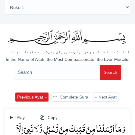
اللہ کے نام سے شروع جو نہایت مہربان ہمیشہ رحم فرمانے والا ہے
In the Name of Allah, the Most Compassionate, the Ever-Merciful
Search
Previous Ayat »
Complete Sura
« Next Ayat
Play
Copy
وَ مَاۤ اَرۡسَلۡنَا مِنۡ قَبۡلِکَ مِنۡ رَّسُوۡلٍ وَّ لَا نَبِیٍّ اِلَّاۤ