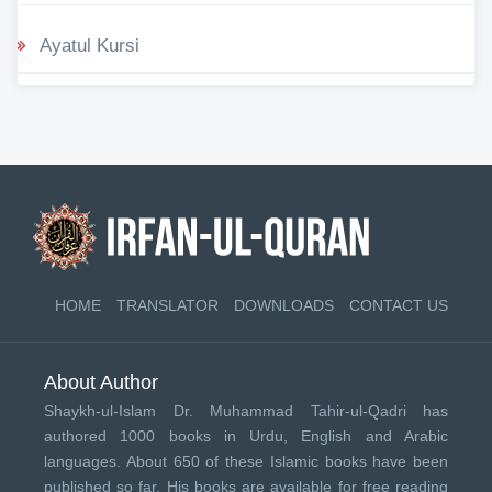
Ayatul Kursi
HOME
TRANSLATOR
DOWNLOADS
CONTACT US
About Author
Shaykh-ul-Islam Dr. Muhammad Tahir-ul-Qadri has
authored 1000 books in Urdu, English and Arabic
languages. About 650 of these Islamic books have been
published so far. His books are available for free reading