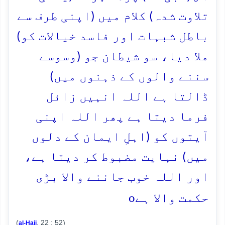
تلاوت شدہ) کلام میں (اپنی طرف سے
باطل شبہات اور فاسد خیالات کو)
ملا دیا، سو شیطان جو (وسوسے
سننے والوں کے ذہنوں میں)
ڈالتا ہے اللہ انہیں زائل
فرما دیتا ہے پھر اللہ اپنی
آیتوں کو (اہلِ ایمان کے دلوں
میں) نہایت مضبوط کر دیتا ہے،
اور اللہ خوب جاننے والا بڑی
o
حکمت والا ہے
(
, 22 : 52)
al-Hajj