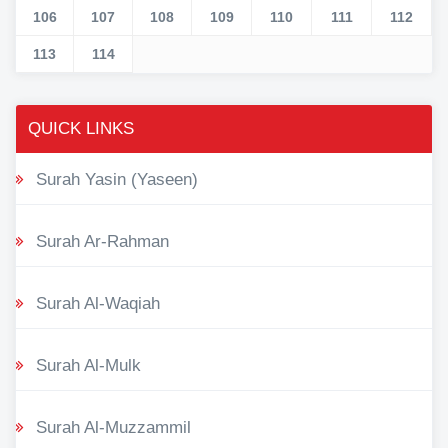
106
107
108
109
110
111
112
113
114
QUICK LINKS
Surah Yasin (Yaseen)
Surah Ar-Rahman
Surah Al-Waqiah
Surah Al-Mulk
Surah Al-Muzzammil