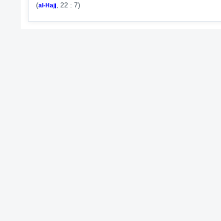
(
, 22 : 7)
al-Hajj