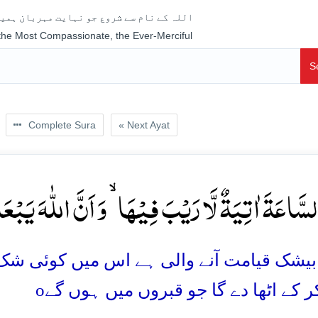
اللہ کے نام سے شروع جو نہایت مہربان ہمیش
 the Most Compassionate, the Ever-Merciful
S
Complete Sura
« Next Ayat
َ السَّاعَۃَ اٰتِیَۃٌ لَّا رَیۡبَ فِیۡہَا ۙ وَ اَنَّ اللّٰہَ یَبۡ
یشک قیامت آنے والی ہے اس میں کوئی شک نہیں 
o
ر کے اٹھا دے گا جو قبروں میں ہوں گے