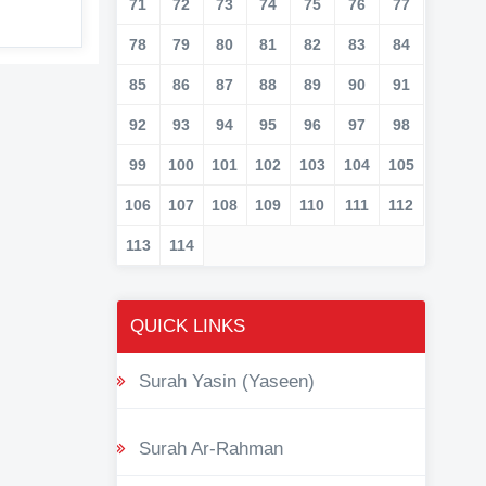
71
72
73
74
75
76
77
78
79
80
81
82
83
84
85
86
87
88
89
90
91
92
93
94
95
96
97
98
99
100
101
102
103
104
105
106
107
108
109
110
111
112
113
114
QUICK LINKS
Surah Yasin (Yaseen)
Surah Ar-Rahman