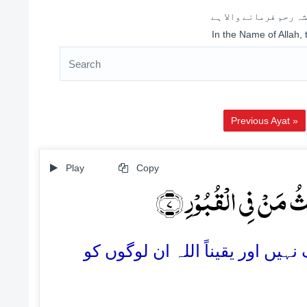
ہ رحم فرمانے والا ہے
In the Name of Allah,
Previous Ayat »
Play
Copy
عَثُ مَنۡ فِی الۡقُبُوۡرِ ﴿۷
7. اور یقیناً اللہ ان لوگوں کو