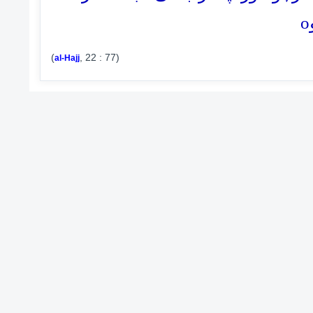
o
(
, 22 : 77)
al-Hajj