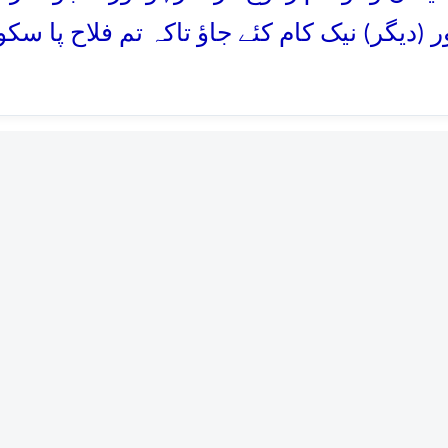
ر (دیگر) نیک کام کئے جاؤ تاکہ تم فلاح پا سکو