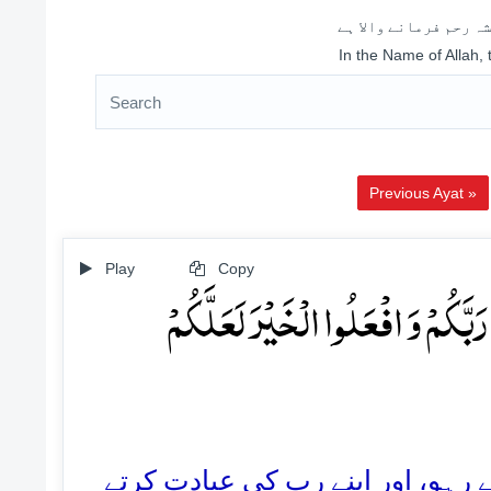
ہ رحم فرمانے والا ہے
In the Name of Allah,
Previous Ayat »
Play
Copy
بَّکُمۡ وَ افۡعَلُوا الۡخَیۡرَ لَعَلَّکُمۡ
77. ہو، اور اپنے رب کی عبادت کرتے