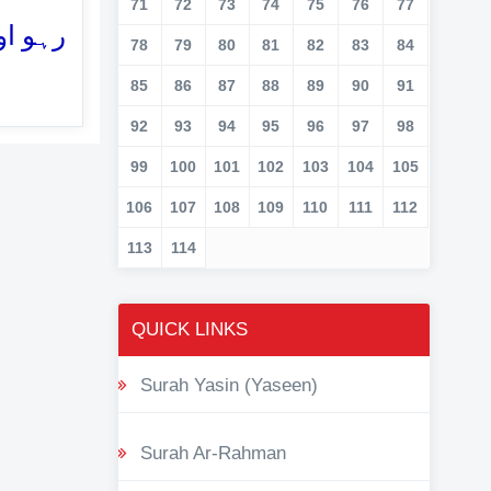
71
72
73
74
75
76
77
رہو او
78
79
80
81
82
83
84
85
86
87
88
89
90
91
92
93
94
95
96
97
98
99
100
101
102
103
104
105
106
107
108
109
110
111
112
113
114
QUICK LINKS
Surah Yasin (Yaseen)
Surah Ar-Rahman