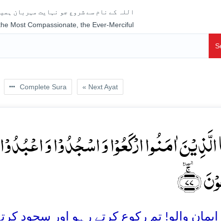
اللہ کے نام سے شروع جو نہایت مہربان ہمیش
 the Most Compassionate, the Ever-Merciful
S
Complete Sura
« Next Ayat
َا الَّذِیۡنَ اٰمَنُوا ارۡکَعُوۡا وَ اسۡجُدُوۡا وَ اعۡبُدُوۡا رَ
ۡنَ ﴿ۚٛ۷۷
یمان والو! تم رکوع کرتے رہو اور سجود کرتے ر