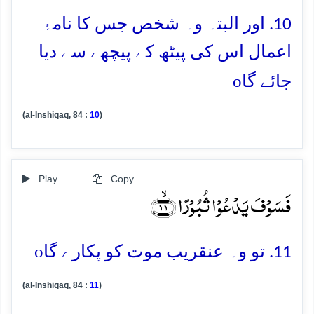
10. اور البتہ وہ شخص جس کا نامۂ
اعمال اس کی پیٹھ کے پیچھے سے دیا
o
جائے گا
(al-Inshiqaq, 84 :
10
)
Play
Copy
فَسَوۡفَ یَدۡعُوۡا ثُبُوۡرًا ﴿ۙ۱۱﴾
o
11. تو وہ عنقریب موت کو پکارے گا
(al-Inshiqaq, 84 :
11
)