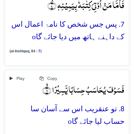
فَاَمَّا مَنۡ اُوۡتِیَ کِتٰبَہٗ بِیَمِیۡنِہٖ ۙ﴿۷﴾
7. پس جس شخص کا نامۂ اعمال اس
o
کے داہنے ہاتھ میں دیا جائے گا
(al-Inshiqaq, 84 :
7
)
Play
Copy
فَسَوۡفَ یُحَاسَبُ حِسَابًا یَّسِیۡرًا ۙ﴿۸﴾
8. تو عنقریب اس سے آسان سا
o
حساب لیا جائے گا