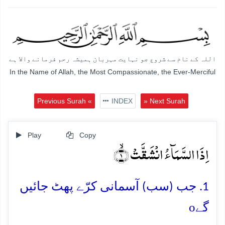
اللہ کے نام سے شروع جو نہایت مہربان ہمیشہ رحم فرمانے والا ہے
In the Name of Allah, the Most Compassionate, the Ever-Merciful
Previous Surah «
INDEX
» Next Surah
Play
Copy
اِذَا السَّمَآءُ انۡشَقَّتۡ ۙ﴿۱﴾
1. جب (سب) آسمانی کرّے پھٹ جائیں
o
گے