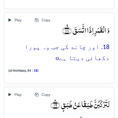
Play
Copy
وَ الۡقَمَرِ اِذَا اتَّسَقَ ﴿ۙ۱۸﴾
18. اور چاند کی جب وہ پورا
o
دکھائی دیتا ہے
(al-Inshiqaq, 84 :
18
)
Play
Copy
لَتَرۡکَبُنَّ طَبَقًا عَنۡ طَبَقٍ ﴿ؕ۱۹﴾