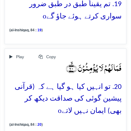
19. تم یقیناً طبق در طبق ضرور
o
سواری کرتے ہوئے جاؤ گے
(al-Inshiqaq, 84 :
19
)
Play
Copy
فَمَا لَہُمۡ لَا یُؤۡمِنُوۡنَ ﴿ۙ۲۰﴾
20. تو انہیں کیا ہو گیا ہے کہ (قرآنی
پیشین گوئی کی صداقت دیکھ کر
o
بھی) ایمان نہیں لاتے
(al-Inshiqaq, 84 :
20
)