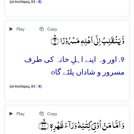
(al-Inshiqaq, 84 :
8
)
Play
Copy
وَّ یَنۡقَلِبُ اِلٰۤی اَہۡلِہٖ مَسۡرُوۡرًا ؕ﴿۹﴾
9. اور وہ اپنے اہلِ خانہ کی طرف
o
مسرور و شاداں پلٹے گا
(al-Inshiqaq, 84 :
9
)
Play
Copy
وَ اَمَّا مَنۡ اُوۡتِیَ کِتٰبَہٗ وَرَآءَ ظَہۡرِہٖ ﴿ۙ۱۰﴾