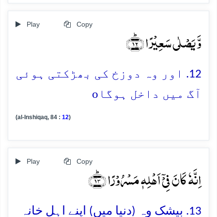
Play
Copy
وَّ یَصۡلٰی سَعِیۡرًا ﴿ؕ۱۲﴾
12. اور وہ دوزخ کی بھڑکتی ہوئی
o
آگ میں داخل ہوگا
(al-Inshiqaq, 84 :
12
)
Play
Copy
اِنَّہٗ کَانَ فِیۡۤ اَہۡلِہٖ مَسۡرُوۡرًا ﴿ؕ۱۳﴾
13. بیشک وہ (دنیا میں) اپنے اہلِ خانہ