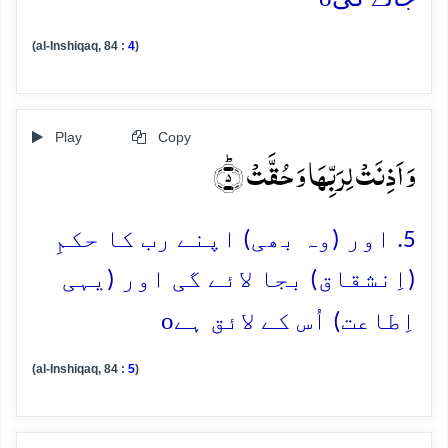
(al-Inshiqaq, 84 :
4
)
Play
Copy
وَ اَذِنَتۡ لِرَبِّہَا وَ حُقَّتۡ ؕ﴿۵﴾
5. اور (وہ بھی) اپنے رب کا حکمِ
(اِنشقاق) بجا لائے گی اور (یہی
o
اِطاعت) اُس کے لائق ہے
(al-Inshiqaq, 84 :
5
)