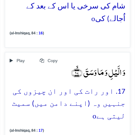
شام کی سرخی یا اس کے بعد کے
o
اُجالے) کی
(al-Inshiqaq, 84 :
16
)
Play
Copy
وَ الَّیۡلِ وَ مَا وَسَقَ ﴿ۙ۱۷﴾
17. اور رات کی اور ان چیزوں کی
جنہیں وہ (اپنے دامن میں) سمیٹ
o
لیتی ہے
(al-Inshiqaq, 84 :
17
)