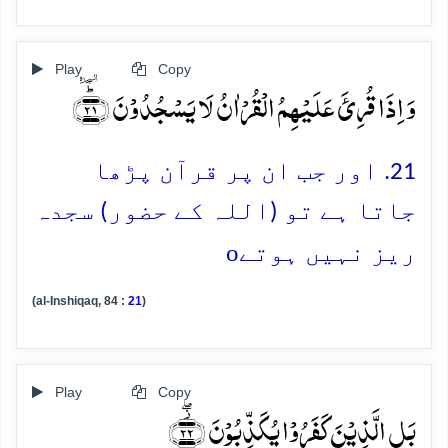
Play
Copy
وَ اِذَا قُرِئَ عَلَیۡہِمُ الۡقُرۡاٰنُ لَا یَسۡجُدُوۡنَ ﴿ؕٛ۲۱﴾
21. اور جب ان پر قرآن پڑھا
جاتا ہے تو (اللہ کے حضور) سجدہ
o
ریز نہیں ہوتے
(al-Inshiqaq, 84 :
21
)
Play
Copy
بَلِ الَّذِیۡنَ کَفَرُوۡا یُکَذِّبُوۡنَ ﴿۫ۖ۲۲﴾