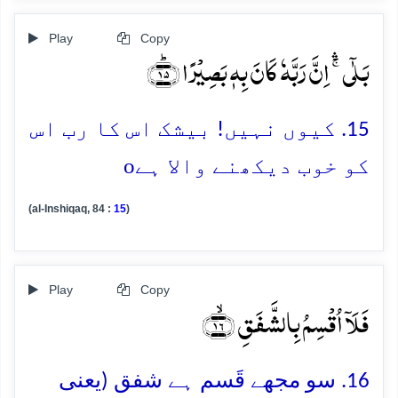
Play
Copy
بَلٰۤی ۚۛ اِنَّ رَبَّہٗ کَانَ بِہٖ بَصِیۡرًا ﴿ؕ۱۵﴾
15. کیوں نہیں! بیشک اس کا رب اس
o
کو خوب دیکھنے والا ہے
(al-Inshiqaq, 84 :
15
)
Play
Copy
فَلَاۤ اُقۡسِمُ بِالشَّفَقِ ﴿ۙ۱۶﴾
16. سو مجھے قَسم ہے شفق (یعنی