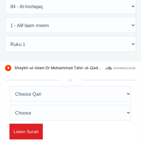
or
Listen Surah