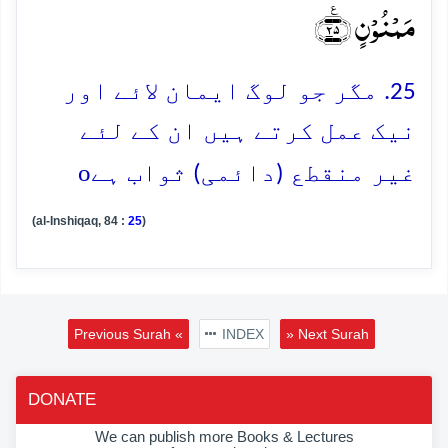
مَمۡنُوۡنٍ ﴿٪۲۵﴾
25. مگر جو لوگ ایمان لائے اور
نیک عمل کرتے ہیں ان کے لئے
o
غیر منقطع (دائمی) ثواب ہے
(al-Inshiqaq, 84 :
25
)
Previous Surah «
INDEX
» Next Surah
DONATE
We can publish more Books & Lectures