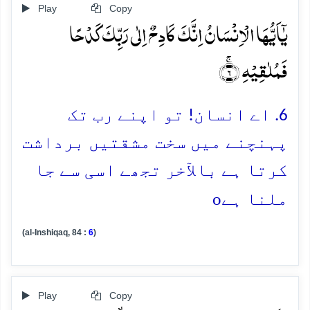
Play
Copy
یٰۤاَیُّہَا الۡاِنۡسَانُ اِنَّکَ کَادِحٌ اِلٰی رَبِّکَ کَدۡحًا
فَمُلٰقِیۡہِ ۚ﴿۶﴾
6. اے انسان! تو اپنے رب تک
پہنچنے میں سخت مشقتیں برداشت
کرتا ہے بالآخر تجھے اسی سے جا
o
ملنا ہے
(al-Inshiqaq, 84 :
6
)
Play
Copy