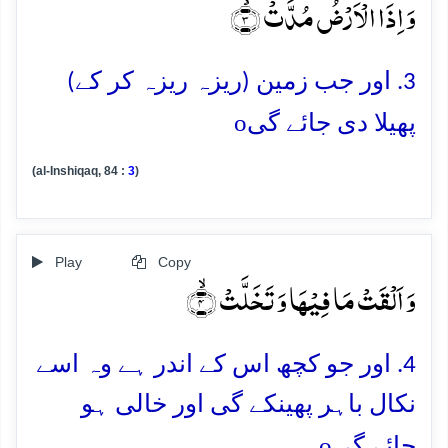
وَ اِذَا الۡاَرۡضُ مُدَّتۡ ۙ﴿۳﴾
3. اور جب زمین (ریزہ ریزہ کر کے)
o
پھیلا دی جائے گی
(al-Inshiqaq, 84 :
3
)
Play
Copy
وَ اَلۡقَتۡ مَا فِیۡہَا وَ تَخَلَّتۡ ۙ﴿۴﴾
4. اور جو کچھ اس کے اندر ہے وہ اسے
نکال باہر پھینکے گی اور خالی ہو
o
جائے گی