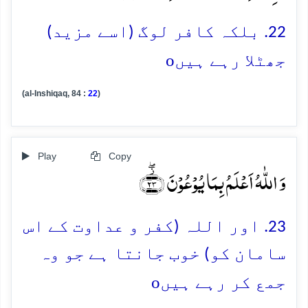
22. بلکہ کافر لوگ (اسے مزید)
o
جھٹلا رہے ہیں
(al-Inshiqaq, 84 :
22
)
Play
Copy
وَ اللّٰہُ اَعۡلَمُ بِمَا یُوۡعُوۡنَ ﴿۫ۖ۲۳﴾
23. اور اللہ (کفر و عداوت کے اس
سامان کو) خوب جانتا ہے جو وہ
o
جمع کر رہے ہیں