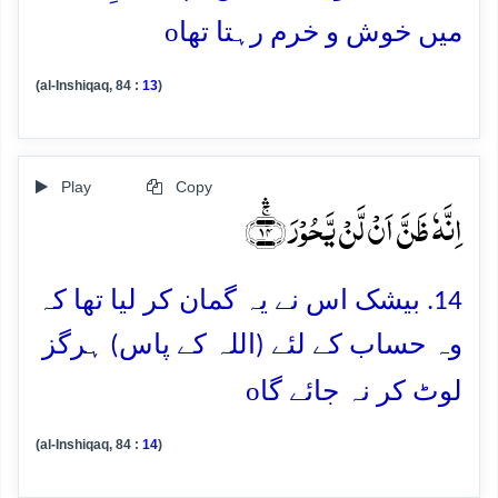
o
میں خوش و خرم رہتا تھا
(al-Inshiqaq, 84 :
13
)
Play
Copy
اِنَّہٗ ظَنَّ اَنۡ لَّنۡ یَّحُوۡرَ ﴿ۚۛ۱۴﴾
14. بیشک اس نے یہ گمان کر لیا تھا کہ
وہ حساب کے لئے (اللہ کے پاس) ہرگز
o
لوٹ کر نہ جائے گا
(al-Inshiqaq, 84 :
14
)