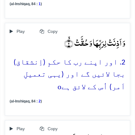
(al-Inshiqaq, 84 :
1
)
Play
Copy
وَ اَذِنَتۡ لِرَبِّہَا وَ حُقَّتۡ ۙ﴿۲﴾
2. اور اپنے رب کا حکمِ (اِنشقاق)
بجا لائیں گے اور (یہی تعمیلِ
o
اَمر) اُس کے لائق ہے
(al-Inshiqaq, 84 :
2
)
Play
Copy