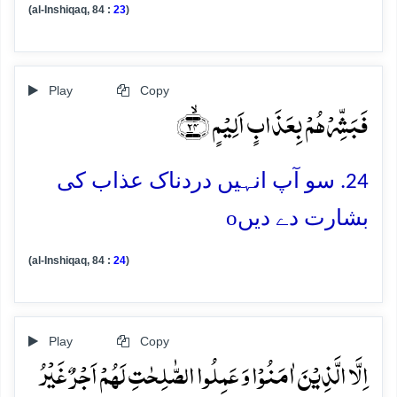
(al-Inshiqaq, 84 :
23
)
Play
Copy
فَبَشِّرۡہُمۡ بِعَذَابٍ اَلِیۡمٍ ﴿ۙ۲۴﴾
24. سو آپ انہیں دردناک عذاب کی
o
بشارت دے دیں
(al-Inshiqaq, 84 :
24
)
Play
Copy
اِلَّا الَّذِیۡنَ اٰمَنُوۡا وَ عَمِلُوا الصّٰلِحٰتِ لَہُمۡ اَجۡرٌ غَیۡرُ