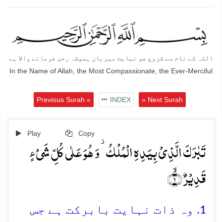
اللہ کے نام سے شروع جو نہایت مہربان ہمیشہ رحم فرمانے والا ہے
In the Name of Allah, the Most Compassionate, the Ever-Merciful
Previous Surah «
INDEX
» Next Surah
Play
Copy
تَبٰرَکَ الَّذِیۡ بِیَدِہِ الۡمُلۡکُ ۫ وَ ہُوَ عَلٰی کُلِّ شَیۡءٍ
قَدِیۡرُۨ ۙ﴿۱﴾
1. وہ ذات نہایت بابرکت ہے جس