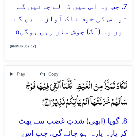
7. جب وہ اس میں ڈالے جائیں گے
تو اس کی خوف ناک آواز سنیں گے
o
اور وہ (آگ) جوش مار رہی ہوگی
(al-Mulk, 67 :
7
)
Play
Copy
تَکَادُ تَمَیَّزُ مِنَ الۡغَیۡظِ ؕ کُلَّمَاۤ اُلۡقِیَ فِیۡہَا فَوۡجٌ
سَاَلَہُمۡ خَزَنَتُہَاۤ اَلَمۡ یَاۡتِکُمۡ نَذِیۡرٌ ﴿۸﴾
8. گویا (ابھی) شدتِ غضب سے پھٹ
کر پارہ پارہ ہو جائے گی، جب اس