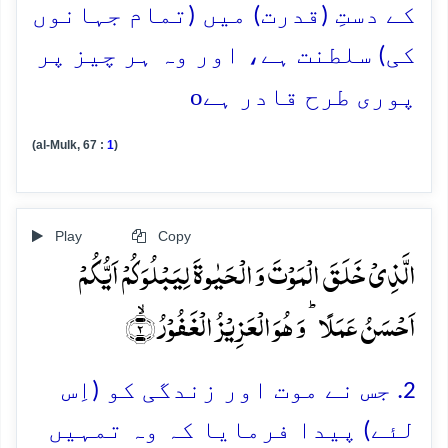
کے دستِ (قدرت) میں (تمام جہانوں
کی) سلطنت ہے، اور وہ ہر چیز پر
o
پوری طرح قادر ہے
(al-Mulk, 67 :
1
)
Play
Copy
الَّذِیۡ خَلَقَ الۡمَوۡتَ وَ الۡحَیٰوۃَ لِیَبۡلُوَکُمۡ اَیُّکُمۡ
اَحۡسَنُ عَمَلًا ؕ وَ ہُوَ الۡعَزِیۡزُ الۡغَفُوۡرُ ۙ﴿۲﴾
2. جس نے موت اور زندگی کو (اِس
لئے) پیدا فرمایا کہ وہ تمہیں