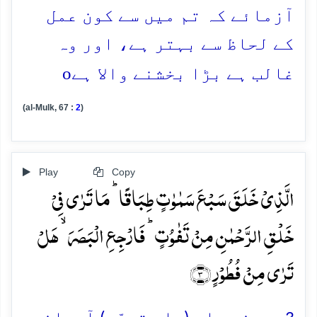
آزمائے کہ تم میں سے کون عمل
کے لحاظ سے بہتر ہے، اور وہ
o
غالب ہے بڑا بخشنے والا ہے
(al-Mulk, 67 :
2
)
Play
Copy
الَّذِیۡ خَلَقَ سَبۡعَ سَمٰوٰتٍ طِبَاقًا ؕ مَا تَرٰی فِیۡ
خَلۡقِ الرَّحۡمٰنِ مِنۡ تَفٰوُتٍ ؕ فَارۡجِعِ الۡبَصَرَ ۙ ہَلۡ
تَرٰی مِنۡ فُطُوۡرٍ ﴿۳﴾