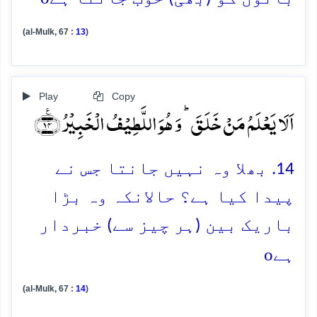
(al-Mulk, 67 :
13
)
Play
Copy
اَلَا یَعۡلَمُ مَنۡ خَلَقَ ؕ وَ ہُوَ اللَّطِیۡفُ الۡخَبِیۡرُ ﴿٪۱۴﴾
14. بھلا وہ نہیں جانتا جس نے
پیدا کیا ہے؟ حالانکہ وہ بڑا
باریک بین (ہر چیز سے) خبردار
o
ہے
(al-Mulk, 67 :
14
)