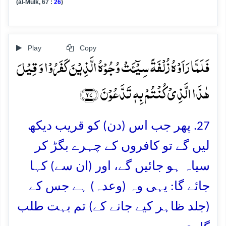
(al-Mulk, 67 :
26
)
Play
Copy
فَلَمَّا رَاَوۡہُ زُلۡفَۃً سِیۡٓـَٔتۡ وُجُوۡہُ الَّذِیۡنَ کَفَرُوۡا وَ قِیۡلَ
ہٰذَا الَّذِیۡ کُنۡتُمۡ بِہٖ تَدَّعُوۡنَ ﴿۲۷﴾
27. پھر جب اس (دن) کو قریب دیکھ
لیں گے تو کافروں کے چہرے بگڑ کر
سیاہ ہو جائیں گے، اور (ان سے) کہا
جائے گا: یہی وہ (وعدہ) ہے جس کے
(جلد ظاہر کیے جانے کے) تم بہت طلب