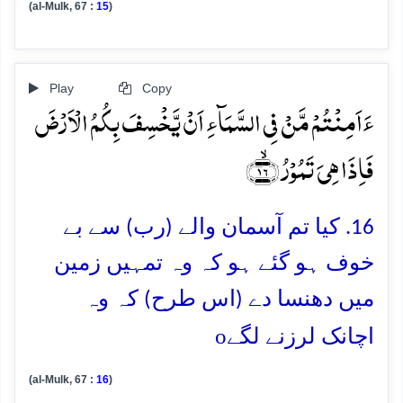
(al-Mulk, 67 :
15
)
Play
Copy
ءَاَمِنۡتُمۡ مَّنۡ فِی السَّمَآءِ اَنۡ یَّخۡسِفَ بِکُمُ الۡاَرۡضَ
فَاِذَا ہِیَ تَمُوۡرُ ﴿ۙ۱۶﴾
16. کیا تم آسمان والے (رب) سے بے
خوف ہو گئے ہو کہ وہ تمہیں زمین
میں دھنسا دے (اس طرح) کہ وہ
o
اچانک لرزنے لگے
(al-Mulk, 67 :
16
)