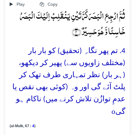
Play
Copy
ثُمَّ ارۡجِعِ الۡبَصَرَ کَرَّتَیۡنِ یَنۡقَلِبۡ اِلَیۡکَ الۡبَصَرُ
خَاسِئًا وَّ ہُوَ حَسِیۡرٌ ﴿۴﴾
4. تم پھر نگاہِ (تحقیق) کو بار بار
(مختلف زاویوں سے) پھیر کر دیکھو،
(ہر بار) نظر تمہاری طرف تھک کر
پلٹ آئے گی اور وہ (کوئی بھی نقص یا
عدمِ توازُن تلاش کرنے میں) ناکام ہو
o
گی
(al-Mulk, 67 :
4
)