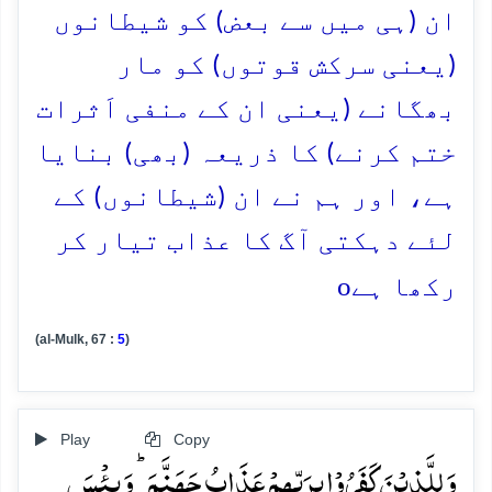
ان (ہی میں سے بعض) کو شیطانوں
(یعنی سرکش قوتوں) کو مار
بھگانے (یعنی ان کے منفی اَثرات
ختم کرنے) کا ذریعہ (بھی) بنایا
ہے، اور ہم نے ان (شیطانوں) کے
لئے دہکتی آگ کا عذاب تیار کر
o
رکھا ہے
(al-Mulk, 67 :
5
)
Play
Copy
وَ لِلَّذِیۡنَ کَفَرُوۡا بِرَبِّہِمۡ عَذَابُ جَہَنَّمَ ؕ وَ بِئۡسَ