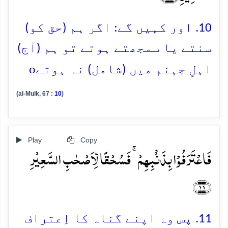
10. اور کہیں گے: اگر ہم (حق کو)
سنتے یا سمجھتے ہوتے تو ہم (آج)
o
اہلِ جہنم میں (شامل) نہ ہوتے
(al-Mulk, 67 :
10
)
Play
Copy
فَاعۡتَرَفُوۡا بِذَنۡۢبِہِمۡ ۚ فَسُحۡقًا لِّاَصۡحٰبِ السَّعِیۡرِ
﴿۱۱﴾
11. پس وہ اپنے گناہ کا اِعتراف