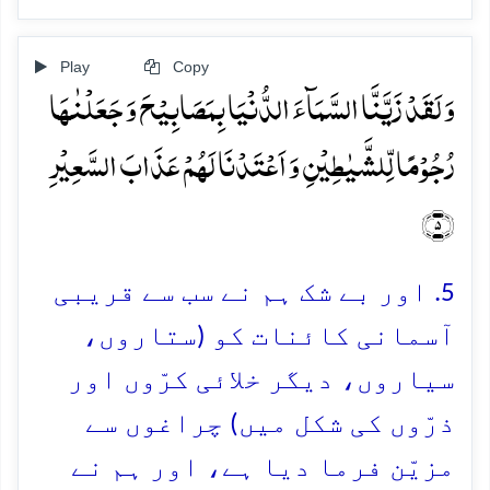
Play
Copy
وَ لَقَدۡ زَیَّنَّا السَّمَآءَ الدُّنۡیَا بِمَصَابِیۡحَ وَ جَعَلۡنٰہَا
رُجُوۡمًا لِّلشَّیٰطِیۡنِ وَ اَعۡتَدۡنَا لَہُمۡ عَذَابَ السَّعِیۡرِ
﴿۵﴾
5. اور بے شک ہم نے سب سے قریبی
آسمانی کائنات کو (ستاروں،
سیاروں، دیگر خلائی کرّوں اور
ذرّوں کی شکل میں) چراغوں سے
مزیّن فرما دیا ہے، اور ہم نے