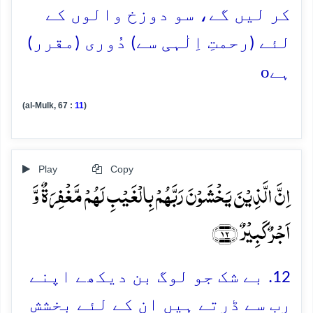
کر لیں گے، سو دوزخ والوں کے
لئے (رحمتِ اِلٰہی سے) دُوری (مقرر)
o
ہے
(al-Mulk, 67 :
11
)
Play
Copy
اِنَّ الَّذِیۡنَ یَخۡشَوۡنَ رَبَّہُمۡ بِالۡغَیۡبِ لَہُمۡ مَّغۡفِرَۃٌ وَّ
اَجۡرٌ کَبِیۡرٌ ﴿۱۲﴾
12. بے شک جو لوگ بن دیکھے اپنے
رب سے ڈرتے ہیں ان کے لئے بخشش