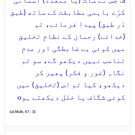
3. جس نے سات (یا متعدّد) آسمانی
کرّے باہمی مطابقت کے ساتھ (طبق
دَر طبق) پیدا فرمائے، تم
(خدائے) رحمان کے نظامِ تخلیق
میں کوئی بے ضابطگی اور عدمِ
تناسب نہیں دیکھو گے، سو تم
نگاہِ (غور و فکر) پھیر کر
دیکھو، کیا تم اس (تخلیق) میں
o
کوئی شگاف یا خلل دیکھتے ہو
(al-Mulk, 67 :
3
)