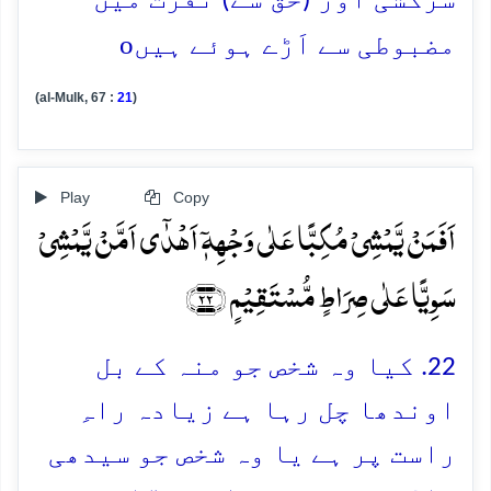
سرکشی اور (حق سے) نفرت میں
o
مضبوطی سے اَڑے ہوئے ہیں
(al-Mulk, 67 :
21
)
Play
Copy
اَفَمَنۡ یَّمۡشِیۡ مُکِبًّا عَلٰی وَجۡہِہٖۤ اَہۡدٰۤی اَمَّنۡ یَّمۡشِیۡ
سَوِیًّا عَلٰی صِرَاطٍ مُّسۡتَقِیۡمٍ ﴿۲۲﴾
22. کیا وہ شخص جو منہ کے بل
اوندھا چل رہا ہے زیادہ راہِ
راست پر ہے یا وہ شخص جو سیدھی