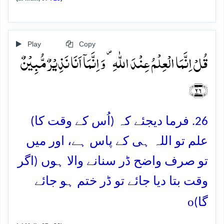
Play
Copy
قُلۡ اِنَّمَا الۡعِلۡمُ عِنۡدَ اللّٰہِ ۪ وَ اِنَّمَاۤ اَنَا نَذِیۡرٌ مُّبِیۡنٌ
﴿۲۶﴾
26. فرما دیجئے کہ (اُس کے وقت کا)
علم تو اللہ ہی کے پاس ہے، اور میں
تو صرف واضح ڈر سنانے والا ہوں (اگر
وقت بتا دیا جائے تو ڈر ختم ہو جائے
o
گا)