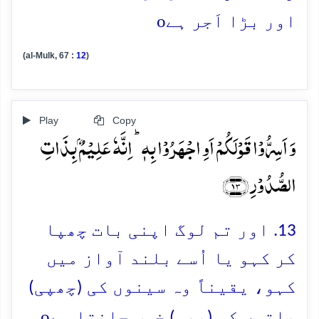
o
اور بڑا اَجر ہے
(al-Mulk, 67 :
12
)
Play
Copy
وَ اَسِرُّوۡا قَوۡلَکُمۡ اَوِ اجۡہَرُوۡا بِہٖ ؕ اِنَّہٗ عَلِیۡمٌۢ بِذَاتِ
الصُّدُوۡرِ ﴿۱۳﴾
13. اور تم لوگ اپنی بات چھپا
کر کہو یا اُسے بلند آواز میں
کہو، یقیناً وہ سینوں کی (چھپی)
o
باتوں کو (بھی) خوب جانتا ہے