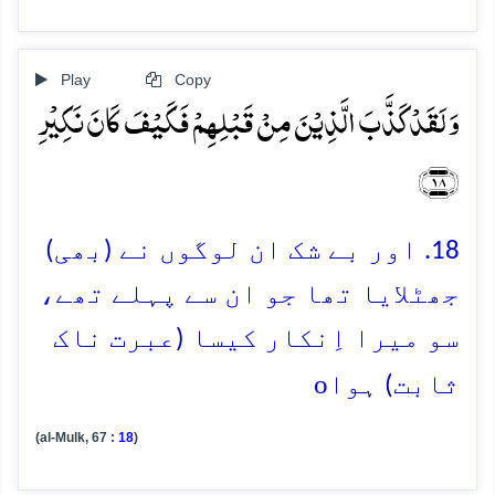
Play
Copy
وَ لَقَدۡ کَذَّبَ الَّذِیۡنَ مِنۡ قَبۡلِہِمۡ فَکَیۡفَ کَانَ نَکِیۡرِ
﴿۱۸﴾
18. اور بے شک ان لوگوں نے (بھی)
جھٹلایا تھا جو ان سے پہلے تھے،
سو میرا اِنکار کیسا (عبرت ناک
o
ثابت) ہوا
(al-Mulk, 67 :
18
)