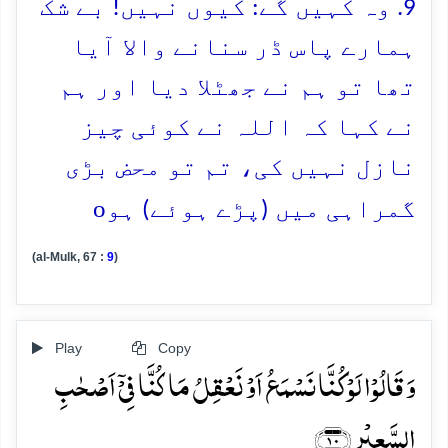
9. وہ کہیں گے: کیوں نہیں! بے شک
ہمارے پاس ڈر سنانے والا آیا
تھا تو ہم نے جھٹلا دیا اور ہم
نے کہا کہ اللہ نے کوئی چیز
نازل نہیں کی، تم تو محض بڑی
o
گمراہی میں (پڑے ہوئے) ہو
(al-Mulk, 67 :
9
)
Play
Copy
وَ قَالُوۡا لَوۡ کُنَّا نَسۡمَعُ اَوۡ نَعۡقِلُ مَا کُنَّا فِیۡۤ اَصۡحٰبِ
السَّعِیۡرِ ﴿۱۰﴾