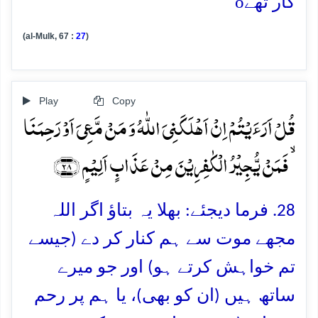
o
گار تھے
(al-Mulk, 67 :
27
)
Play
Copy
قُلۡ اَرَءَیۡتُمۡ اِنۡ اَہۡلَکَنِیَ اللّٰہُ وَ مَنۡ مَّعِیَ اَوۡ رَحِمَنَا
ۙ فَمَنۡ یُّجِیۡرُ الۡکٰفِرِیۡنَ مِنۡ عَذَابٍ اَلِیۡمٍ ﴿۲۸﴾
28. فرما دیجئے: بھلا یہ بتاؤ اگر اللہ
مجھے موت سے ہم کنار کر دے (جیسے
تم خواہش کرتے ہو) اور جو میرے
ساتھ ہیں (ان کو بھی)، یا ہم پر رحم