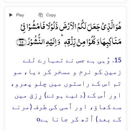
Play
Copy
ہُوَ الَّذِیۡ جَعَلَ لَکُمُ الۡاَرۡضَ ذَلُوۡلًا فَامۡشُوۡا فِیۡ
مَنَاکِبِہَا وَ کُلُوۡا مِنۡ رِّزۡقِہٖ ؕ وَ اِلَیۡہِ النُّشُوۡرُ ﴿۱۵﴾
15. وُہی ہے جس نے تمہارے لئے
زمین کو نرم و مسخر کر دیا، سو
تم اس کے راستوں میں چلو پھرو،
اور اُس کے (دئیے ہوئے) رِزق میں
سے کھاؤ، اور اُسی کی طرف (مرنے
o
کے بعد) اُٹھ کر جانا ہے