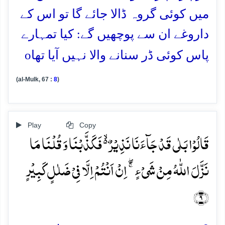
میں کوئی گروہ ڈالا جائے گا تو اس کے
داروغے ان سے پوچھیں گے: کیا تمہارے
o
پاس کوئی ڈر سنانے والا نہیں آیا تھا
(al-Mulk, 67 :
8
)
Play
Copy
قَالُوۡا بَلٰی قَدۡ جَآءَنَا نَذِیۡرٌ ۬ۙ فَکَذَّبۡنَا وَ قُلۡنَا مَا
نَزَّلَ اللّٰہُ مِنۡ شَیۡءٍ ۚۖ اِنۡ اَنۡتُمۡ اِلَّا فِیۡ ضَلٰلٍ کَبِیۡرٍ
﴿۹﴾