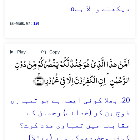
o
دیکھنے والا ہے
(al-Mulk, 67 :
19
)
Play
Copy
اَمَّنۡ ہٰذَا الَّذِیۡ ہُوَ جُنۡدٌ لَّکُمۡ یَنۡصُرُکُمۡ مِّنۡ دُوۡنِ
الرَّحۡمٰنِ ؕ اِنِ الۡکٰفِرُوۡنَ اِلَّا فِیۡ غُرُوۡرٍ ﴿ۚ۲۰﴾
20. بھلا کوئی ایسا ہے جو تمہاری
فوج بن کر (خدائے) رحمان کے
مقابلہ میں تمہاری مدد کرے؟
کافر محض دھوکہ میں (مبتلا)