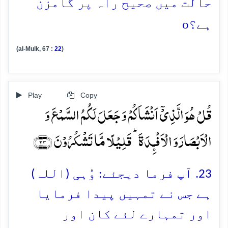
حالت میں صحیح راہ پر گامزن
o
ہے؟
(al-Mulk, 67 :
22
)
Play
Copy
قُلۡ ہُوَ الَّذِیۡۤ اَنۡشَاَکُمۡ وَ جَعَلَ لَکُمُ السَّمۡعَ وَ
الۡاَبۡصَارَ وَ الۡاَفۡـِٕدَۃَ ؕ قَلِیۡلًا مَّا تَشۡکُرُوۡنَ ﴿۲۳﴾
23. آپ فرما دیجئے: وُہی (اللہ)
ہے جس نے تمہیں پیدا فرمایا
اور تمہارے لئے کان اور