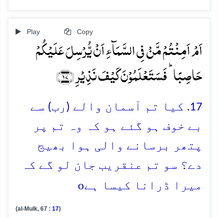
Play
Copy
اَمۡ اَمِنۡتُمۡ مَّنۡ فِی السَّمَآءِ اَنۡ یُّرۡسِلَ عَلَیۡکُمۡ
حَاصِبًا ؕ فَسَتَعۡلَمُوۡنَ کَیۡفَ نَذِیۡرِ ﴿۱۷﴾
17. کیا تم آسمان والے (رب) سے
بے خوف ہو گئے ہو کہ وہ تم پر
پتھر برسانے والی ہوا بھیج
دے؟ سو تم عنقریب جان لو گے کہ
o
میرا ڈرانا کیسا ہے
(al-Mulk, 67 :
17
)