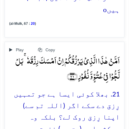
o
ہیں
(al-Mulk, 67 :
20
)
Play
Copy
اَمَّنۡ ہٰذَا الَّذِیۡ یَرۡزُقُکُمۡ اِنۡ اَمۡسَکَ رِزۡقَہٗ ۚ بَلۡ
لَّجُّوۡا فِیۡ عُتُوٍّ وَّ نُفُوۡرٍ ﴿۲۱﴾
21. بھلا کوئی ایسا ہے جو تمہیں
رِزق دے سکے اگر (اللہ تم سے)
اپنا رِزق روک لے؟ بلکہ وہ