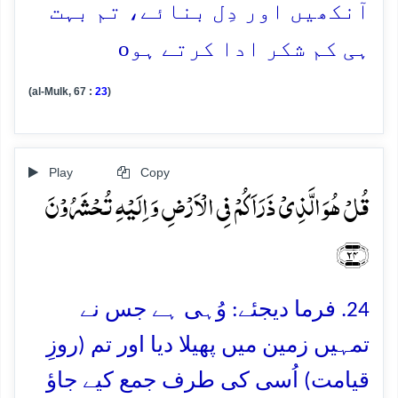
آنکھیں اور دِل بنائے، تم بہت
o
ہی کم شکر ادا کرتے ہو
(al-Mulk, 67 :
23
)
Play
Copy
قُلۡ ہُوَ الَّذِیۡ ذَرَاَکُمۡ فِی الۡاَرۡضِ وَ اِلَیۡہِ تُحۡشَرُوۡنَ
﴿۲۴﴾
24. فرما دیجئے: وُہی ہے جس نے
تمہیں زمین میں پھیلا دیا اور تم (روزِ
قیامت) اُسی کی طرف جمع کیے جاؤ