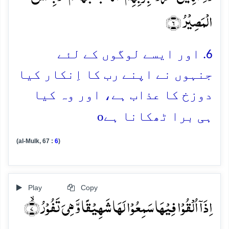
الۡمَصِیۡرُ ﴿۶﴾
6. اور ایسے لوگوں کے لئے
جنہوں نے اپنے رب کا اِنکار کیا
دوزخ کا عذاب ہے، اور وہ کیا
o
ہی برا ٹھکانا ہے
(al-Mulk, 67 :
6
)
Play
Copy
اِذَاۤ اُلۡقُوۡا فِیۡہَا سَمِعُوۡا لَہَا شَہِیۡقًا وَّ ہِیَ تَفُوۡرُ ۙ﴿۷﴾