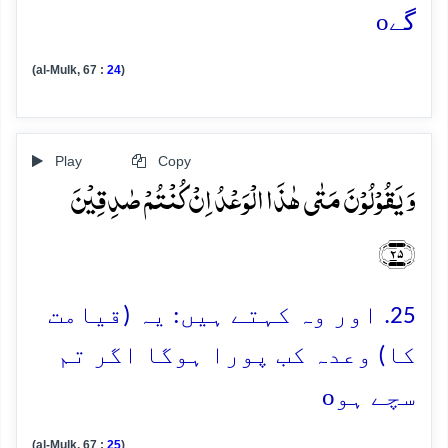
o
گے
(al-Mulk, 67 :
24
)
Play
Copy
وَ یَقُوۡلُوۡنَ مَتٰی ہٰذَا الۡوَعۡدُ اِنۡ کُنۡتُمۡ صٰدِقِیۡنَ
﴿۲۵﴾
25. اور وہ کہتے ہیں: یہ (قیامت
کا) وعدہ کب پورا ہوگا اگر تم
o
سچے ہو
(al-Mulk, 67 :
25
)