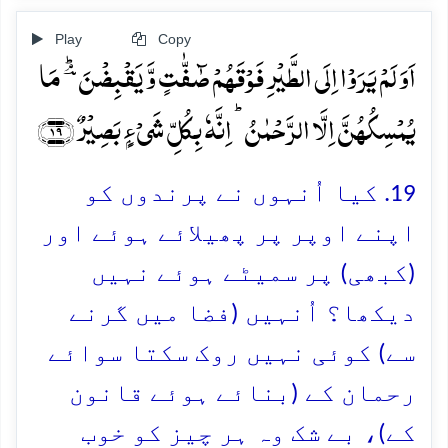
Play
Copy
اَوَ لَمۡ یَرَوۡا اِلَی الطَّیۡرِ فَوۡقَہُمۡ صٰٓفّٰتٍ وَّ یَقۡبِضۡنَ ؔۘؕ مَا
یُمۡسِکُہُنَّ اِلَّا الرَّحۡمٰنُ ؕ اِنَّہٗ بِکُلِّ شَیۡءٍۭ بَصِیۡرٌ ﴿۱۹﴾
19. کیا اُنہوں نے پرندوں کو
اپنے اوپر پر پھیلائے ہوئے اور
(کبھی) پر سمیٹے ہوئے نہیں
دیکھا؟ اُنہیں (فضا میں گرنے
سے) کوئی نہیں روک سکتا سوائے
رحمان کے (بنائے ہوئے قانون
کے)، بے شک وہ ہر چیز کو خوب