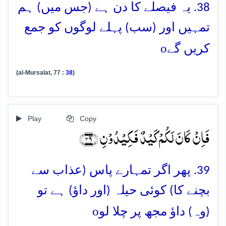
38. یہ فیصلے کا دن ہے (جس میں) ہم
تمہیں اور (سب) پہلے لوگوں کو جمع
o
کریں گے
(al-Mursalat, 77 :
38
)
Play
Copy
فَاِنۡ کَانَ لَکُمۡ کَیۡدٌ فَکِیۡدُوۡنِ ﴿۳۹﴾
39. پھر اگر تمہارے پاس (عذاب سے
بچنے کا) کوئی حیلہ (اور داؤ) ہے تو
o
(وہ) داؤ مجھ پر چلا لو