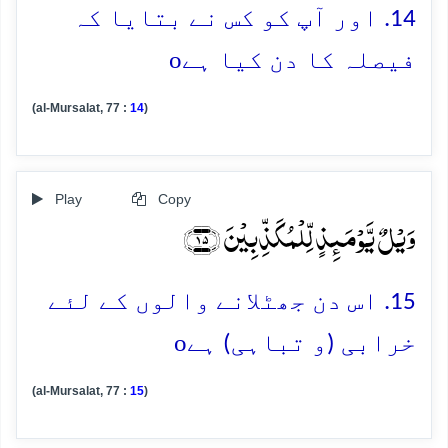
14. اور آپ کو کس نے بتایا کہ
o
فیصلہ کا دن کیا ہے
(al-Mursalat, 77 :
14
)
Play
Copy
وَیۡلٌ یَّوۡمَئِذٍ لِّلۡمُکَذِّبِیۡنَ ﴿۱۵﴾
15. اس دن جھٹلانے والوں کے لئے
o
خرابی (و تباہی) ہے
(al-Mursalat, 77 :
15
)