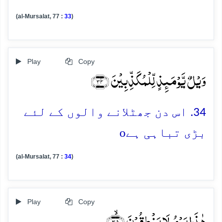
(al-Mursalat, 77 :
33
)
Play
Copy
وَیۡلٌ یَّوۡمَئِذٍ لِّلۡمُکَذِّبِیۡنَ ﴿۳۴﴾
34. اس دن جھٹلانے والوں کے لئے
o
بڑی تباہی ہے
(al-Mursalat, 77 :
34
)
Play
Copy
ہٰذَا یَوۡمُ لَا یَنۡطِقُوۡنَ ﴿ۙ۳۵﴾