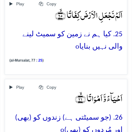
Play
Copy
اَلَمۡ نَجۡعَلِ الۡاَرۡضَ کِفَاتًا ﴿ۙ۲۵﴾
25. کیا ہم نے زمین کو سمیٹ لینے
o
والی نہیں بنایا
(al-Mursalat, 77 :
25
)
Play
Copy
اَحۡیَآءً وَّ اَمۡوَاتًا ﴿ۙ۲۶﴾
26. (جو سمیٹتی ہے) زندوں کو (بھی)
o
اور مُردوں کو (بھی)