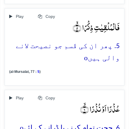
Play
Copy
فَالۡمُلۡقِیٰتِ ذِکۡرًا ۙ﴿۵﴾
5. پھر ان کی قَسم جو نصیحت لانے
o
والی ہیں
(al-Mursalat, 77 :
5
)
Play
Copy
عُذۡرًا اَوۡ نُذۡرًا ۙ﴿۶﴾
o
6. حجت تمام کرنے یا ڈرانے کے لئے