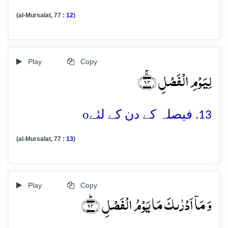
(al-Mursalat, 77 :
12
)
Play
Copy
لِیَوۡمِ الۡفَصۡلِ ﴿ۚ۱۳﴾
o
13. فیصلہ کے دن کے لئے
(al-Mursalat, 77 :
13
)
Play
Copy
وَ مَاۤ اَدۡرٰىکَ مَا یَوۡمُ الۡفَصۡلِ ﴿ؕ۱۴﴾