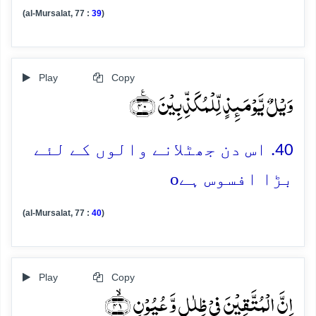
(al-Mursalat, 77 :
39
)
Play
Copy
وَیۡلٌ یَّوۡمَئِذٍ لِّلۡمُکَذِّبِیۡنَ ﴿٪۴۰﴾
40. اس دن جھٹلانے والوں کے لئے
o
بڑا افسوس ہے
(al-Mursalat, 77 :
40
)
Play
Copy
اِنَّ الۡمُتَّقِیۡنَ فِیۡ ظِلٰلٍ وَّ عُیُوۡنٍ ﴿ۙ۴۱﴾