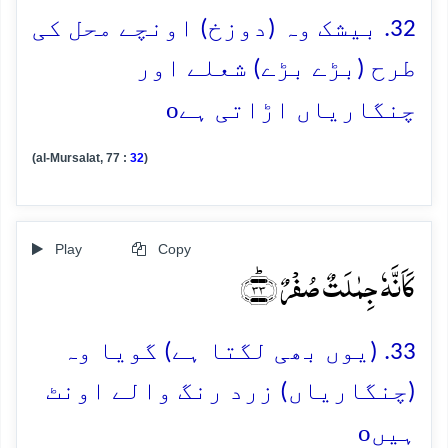
32. بیشک وہ (دوزخ) اونچے محل کی
طرح (بڑے بڑے) شعلے اور
o
چنگاریاں اڑاتی ہے
(al-Mursalat, 77 :
32
)
Play
Copy
کَاَنَّہٗ جِمٰلَتٌ صُفۡرٌ ﴿ؕ۳۳﴾
33. (یوں بھی لگتا ہے) گویا وہ
(چنگاریاں) زرد رنگ والے اونٹ
o
ہیں