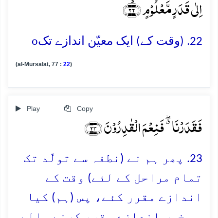
اِلٰی قَدَرٍ مَّعۡلُوۡمٍ ﴿ۙ۲۲﴾
o
22. (وقت کے) ایک معیّن اندازے تک
(al-Mursalat, 77 :
22
)
Play
Copy
فَقَدَرۡنَا ٭ۖ فَنِعۡمَ الۡقٰدِرُوۡنَ ﴿۲۳﴾
23. پھر ہم نے (نطفہ سے تولّد تک
تمام مراحل کے لئے) وقت کے
اندازے مقرر کئے، پس (ہم) کیا
ہی خوب اندازے مقرر کرنے والے