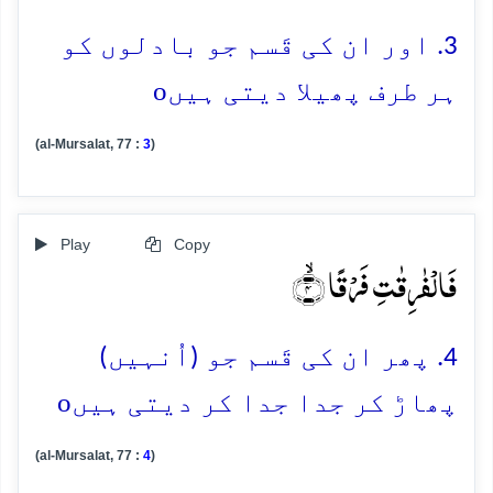
3. اور ان کی قَسم جو بادلوں کو
o
ہر طرف پھیلا دیتی ہیں
(al-Mursalat, 77 :
3
)
Play
Copy
فَالۡفٰرِقٰتِ فَرۡقًا ۙ﴿۴﴾
4. پھر ان کی قَسم جو (اُنہیں)
o
پھاڑ کر جدا جدا کر دیتی ہیں
(al-Mursalat, 77 :
4
)