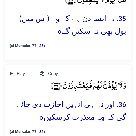
35. یہ ایسا دن ہے کہ وہ (اس میں)
o
بول بھی نہ سکیں گے
(al-Mursalat, 77 :
35
)
Play
Copy
وَ لَا یُؤۡذَنُ لَہُمۡ فَیَعۡتَذِرُوۡنَ ﴿۳۶﴾
36. اور نہ ہی انہیں اجازت دی جائے
o
گی کہ وہ معذرت کرسکیں
(al-Mursalat, 77 :
36
)