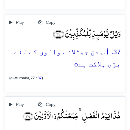
Play
Copy
وَیۡلٌ یَّوۡمَئِذٍ لِّلۡمُکَذِّبِیۡنَ ﴿۳۷﴾
37. اُس دن جھٹلانے والوں کے لئے
o
بڑی ہلاکت ہے
(al-Mursalat, 77 :
37
)
Play
Copy
ہٰذَا یَوۡمُ الۡفَصۡلِ ۚ جَمَعۡنٰکُمۡ وَ الۡاَوَّلِیۡنَ ﴿۳۸﴾