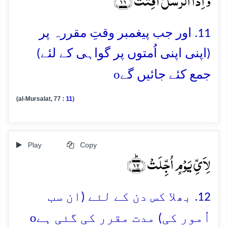
وَ اِذَا الرُّسُلُ اُقِّتَتۡ ﴿ؕ۱۱﴾
11. اور جب پیغمبر وقتِ مقررہ پر
(اپنی اپنی اُمتوں پر گواہی کے لئے)
o
جمع کئے جائیں گے
(al-Mursalat, 77 :
11
)
Play
Copy
لِاَیِّ یَوۡمٍ اُجِّلَتۡ ﴿ؕ۱۲﴾
12. بھلا کس دن کے لئے (ان سب
o
اُمور کی) مدت مقرر کی گئی ہے