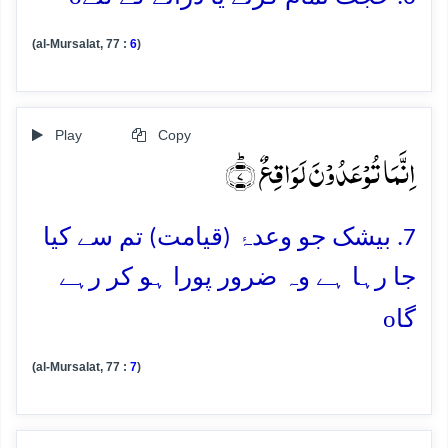
(al-Mursalat, 77 :
6
)
Play
Copy
اِنَّمَا تُوۡعَدُوۡنَ لَوَاقِعٌ ؕ﴿۷﴾
7. بیشک جو وعدۂ (قیامت) تم سے کیا
جا رہا ہے وہ ضرور پورا ہو کر رہے
o
گا
(al-Mursalat, 77 :
7
)