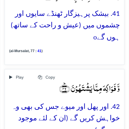
41. بیشک پرہیزگار ٹھنڈے سایوں اور
چشموں میں (عیش و راحت کے ساتھ)
o
ہوں گے
(al-Mursalat, 77 :
41
)
Play
Copy
وَّ فَوَاکِہَ مِمَّا یَشۡتَہُوۡنَ ﴿ؕ۴۲﴾
42. اور پھل اور میوے جس کی بھی وہ
خواہش کریں گے (ان کے لئے موجود