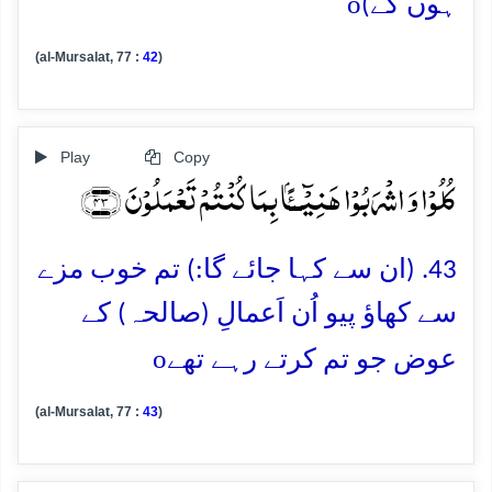
o
ہوں گے)
(al-Mursalat, 77 :
42
)
Play
Copy
کُلُوۡا وَ اشۡرَبُوۡا ہَنِیۡٓــًٔۢا بِمَا کُنۡتُمۡ تَعۡمَلُوۡنَ ﴿۴۳﴾
43. (ان سے کہا جائے گا:) تم خوب مزے
سے کھاؤ پیو اُن اَعمالِ (صالحہ) کے
o
عوض جو تم کرتے رہے تھے
(al-Mursalat, 77 :
43
)