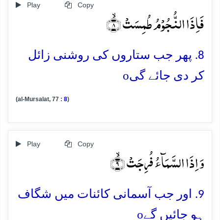
Play
Copy
فَاِذَا النُّجُوۡمُ طُمِسَتۡ ۙ﴿۸﴾
8. پھر جب ستاروں کی روشنی زائل
o
کر دی جائے گی
(al-Mursalat, 77 :
8
)
Play
Copy
وَ اِذَا السَّمَآءُ فُرِجَتۡ ۙ﴿۹﴾
9. اور جب آسمانی کائنات میں شگاف
o
ہو جائیں گے