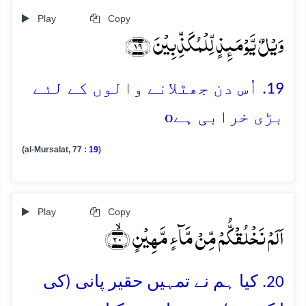
Play
Copy
وَیۡلٌ یَّوۡمَئِذٍ لِّلۡمُکَذِّبِیۡنَ ﴿۱۹﴾
19. اُس دن جھٹلانے والوں کے لئے
o
بڑی خرابی ہے
(al-Mursalat, 77 :
19
)
Play
Copy
اَلَمۡ نَخۡلُقۡکُّمۡ مِّنۡ مَّآءٍ مَّہِیۡنٍ ﴿ۙ۲۰﴾
20. کیا ہم نے تمہیں حقیر پانی (کی