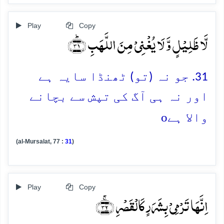
Play
Copy
لَّا ظَلِیۡلٍ وَّ لَا یُغۡنِیۡ مِنَ اللَّہَبِ ﴿ؕ۳۱﴾
31. جو نہ (تو) ٹھنڈا سایہ ہے
اور نہ ہی آگ کی تپش سے بچانے
o
والا ہے
(al-Mursalat, 77 :
31
)
Play
Copy
اِنَّہَا تَرۡمِیۡ بِشَرَرٍ کَالۡقَصۡرِ ﴿ۚ۳۲﴾