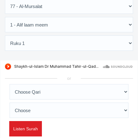
or
Listen Surah