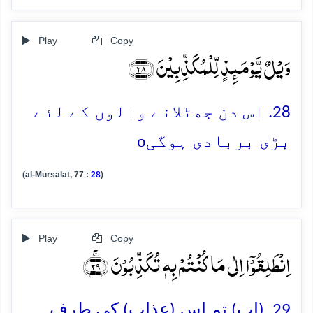
Play
Copy
وَیۡلٌ یَّوۡمَئِذٍ لِّلۡمُکَذِّبِیۡنَ ﴿۲۸﴾
28. اس دن جھٹلانے والوں کے لئے
o
بڑی بربادی ہوگی
(al-Mursalat, 77 :
28
)
Play
Copy
اِنۡطَلِقُوۡۤا اِلٰی مَا کُنۡتُمۡ بِہٖ تُکَذِّبُوۡنَ ﴿ۚ۲۹﴾
29. (اب) تم اس (عذاب) کی طرف