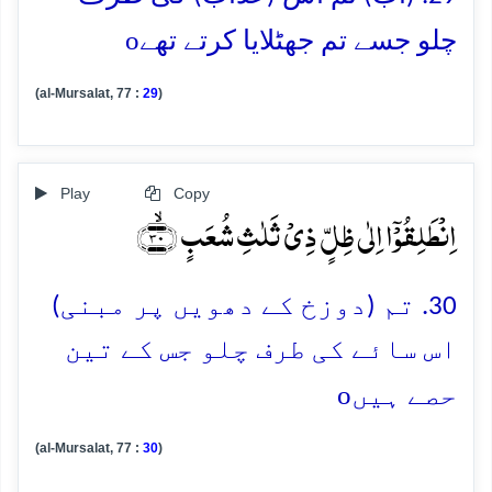
o
چلو جسے تم جھٹلایا کرتے تھے
(al-Mursalat, 77 :
29
)
Play
Copy
اِنۡطَلِقُوۡۤا اِلٰی ظِلٍّ ذِیۡ ثَلٰثِ شُعَبٍ ﴿ۙ۳۰﴾
30. تم (دوزخ کے دھویں پر مبنی)
اس سائے کی طرف چلو جس کے تین
o
حصے ہیں
(al-Mursalat, 77 :
30
)