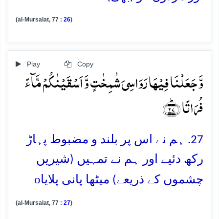
(al-Mursalat, 77 :
26
)
Play
Copy
وَّ جَعَلۡنَا فِیۡہَا رَوَاسِیَ شٰمِخٰتٍ وَّ اَسۡقَیۡنٰکُمۡ مَّآءً
فُرَاتًا ﴿ؕ۲۷﴾
27. ہم نے اس پر بلند و مضبوط پہاڑ
رکھ دئیے اور ہم نے تمہیں (شیریں
o
چشموں کے ذریعے) میٹھا پانی پلایا
(al-Mursalat, 77 :
27
)