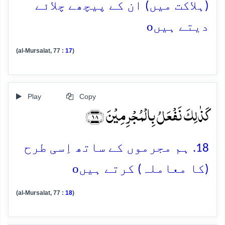
(ہلاکت میں) ان کے پیچھے چلائے
o
دیتے ہیں
(al-Mursalat, 77 :
17
)
Play
Copy
کَذٰلِکَ نَفۡعَلُ بِالۡمُجۡرِمِیۡنَ ﴿۱۸﴾
18. ہم مجرموں کے ساتھ اِسی طرح
o
(کا معاملہ) کرتے ہیں
(al-Mursalat, 77 :
18
)