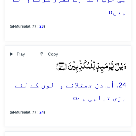
o
ہیں
(al-Mursalat, 77 :
23
)
Play
Copy
وَیۡلٌ یَّوۡمَئِذٍ لِّلۡمُکَذِّبِیۡنَ ﴿۲۴﴾
24. اُس دن جھٹلانے والوں کے لئے
o
بڑی تباہی ہے
(al-Mursalat, 77 :
24
)