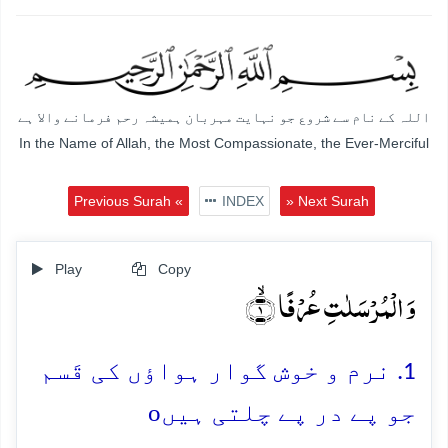
اللہ کے نام سے شروع جو نہایت مہربان ہمیشہ رحم فرمانے والا ہے
In the Name of Allah, the Most Compassionate, the Ever-Merciful
Previous Surah «
INDEX
» Next Surah
Play
Copy
وَ الۡمُرۡسَلٰتِ عُرۡفًا ۙ﴿۱﴾
1. نرم و خوش گوار ہواؤں کی قَسم
o
جو پے در پے چلتی ہیں