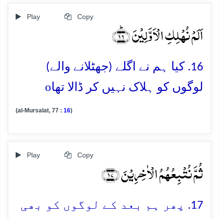
Play
Copy
اَلَمۡ نُہۡلِکِ الۡاَوَّلِیۡنَ ﴿ؕ۱۶﴾
16. کیا ہم نے اگلے (جھٹلانے والے)
o
لوگوں کو ہلاک نہیں کر ڈالا تھا
(al-Mursalat, 77 :
16
)
Play
Copy
ثُمَّ نُتۡبِعُہُمُ الۡاٰخِرِیۡنَ ﴿۱۷﴾
17. پھر ہم بعد کے لوگوں کو بھی