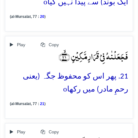
o
ایک بوند) سے پیدا نہیں کیا
(al-Mursalat, 77 :
20
)
Play
Copy
فَجَعَلۡنٰہُ فِیۡ قَرَارٍ مَّکِیۡنٍ ﴿ۙ۲۱﴾
21. پھر اس کو محفوظ جگہ (یعنی
o
رحمِ مادر) میں رکھا
(al-Mursalat, 77 :
21
)
Play
Copy