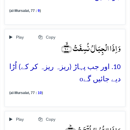
(al-Mursalat, 77 :
9
)
Play
Copy
وَ اِذَا الۡجِبَالُ نُسِفَتۡ ﴿ۙ۱۰﴾
10. اور جب پہاڑ (ریزہ ریزہ کر کے) اُڑا
o
دیے جائیں گے
(al-Mursalat, 77 :
10
)
Play
Copy