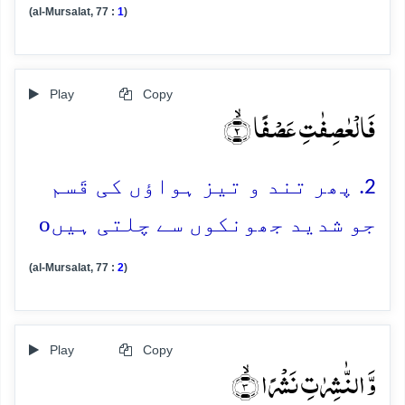
(al-Mursalat, 77 :
1
)
Play
Copy
فَالۡعٰصِفٰتِ عَصۡفًا ۙ﴿۲﴾
2. پھر تند و تیز ہواؤں کی قَسم
o
جو شدید جھونکوں سے چلتی ہیں
(al-Mursalat, 77 :
2
)
Play
Copy
وَّ النّٰشِرٰتِ نَشۡرًا ۙ﴿۳﴾