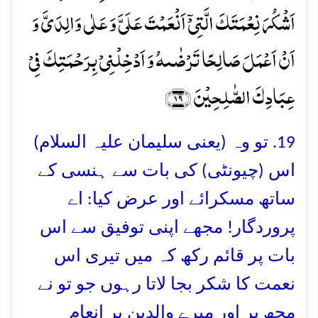
اَشۡکُرَ نِعۡمَتَکَ الَّتِیۡۤ اَنۡعَمۡتَ عَلَیَّ وَ عَلٰی وَالِدَیَّ وَ
اَنۡ اَعۡمَلَ صَالِحًا تَرۡضٰىہُ وَ اَدۡخِلۡنِیۡ بِرَحۡمَتِکَ فِیۡ
عِبَادِکَ الصّٰلِحِیۡنَ ﴿۱۹﴾
19. تو وہ (یعنی سلیمان علیہ السلام)
اس (چیونٹی) کی بات سے ہنسی کے
ساتھ مسکرائے اور عرض کیا: اے
پروردگار! مجھے اپنی توفیق سے اس
بات پر قائم رکھ کہ میں تیری اس
نعمت کا شکر بجا لاتا رہوں جو تو نے
مجھ پر اور میرے والدین پر انعام