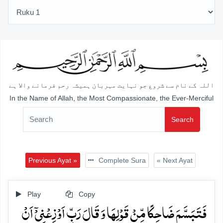
اللہ کے نام سے شروع جو نہایت مہربان ہمیشہ رحم فرمانے والا ہے
In the Name of Allah, the Most Compassionate, the Ever-Merciful
Search
Previous Ayat »
Complete Sura
« Next Ayat
Play
Copy
فَتَبَسَّمَ ضَاحِکًا مِّنۡ قَوۡلِہَا وَ قَالَ رَبِّ اَوۡزِعۡنِیۡۤ اَنۡ