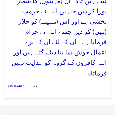
لیتے ہیں تاکہ ان (مہینوں) کا شمار
پورا کر دیں جنہیں اللہ نے حرمت
بخشی ہے اور اس (مہینے) کو حلال
(بھی) کر دیں جسے اللہ نے حرام
فرمایا ہے۔ ان کے لئے ان کے برے
اعمال خوش نما بنا دیئے گئے ہیں اور
اللہ کافروں کے گروہ کو ہدایت نہیں
o
فرماتا
(
, 9 : 37)
at-Tawbah