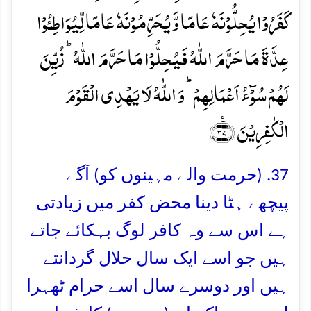
کَفَرُوۡا یُحِلُّوۡنَہٗ عَامًا وَّ یُحَرِّمُوۡنَہٗ عَامًا لِّیُوَاطِـُٔوۡا
عِدَّۃَ مَا حَرَّمَ اللّٰہُ فَیُحِلُّوۡا مَا حَرَّمَ اللّٰہُ ؕ زُیِّنَ
لَہُمۡ سُوۡٓءُ اَعۡمَالِہِمۡ ؕ وَ اللّٰہُ لَا یَہۡدِی الۡقَوۡمَ
الۡکٰفِرِیۡنَ ﴿٪۳۷﴾
37. (حرمت والے مہینوں کو) آگے
پیچھے ہٹا دینا محض کفر میں زیادتی
ہے اس سے وہ کافر لوگ بہکائے جاتے
ہیں جو اسے ایک سال حلال گردانتے
ہیں اور دوسرے سال اسے حرام ٹھہرا