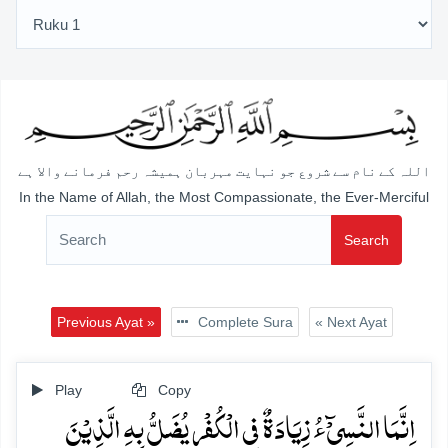
اللہ کے نام سے شروع جو نہایت مہربان ہمیشہ رحم فرمانے والا ہے
In the Name of Allah, the Most Compassionate, the Ever-Merciful
Search
Previous Ayat »
Complete Sura
« Next Ayat
Play
Copy
اِنَّمَا النَّسِیۡٓءُ زِیَادَۃٌ فِی الۡکُفۡرِ یُضَلُّ بِہِ الَّذِیۡنَ