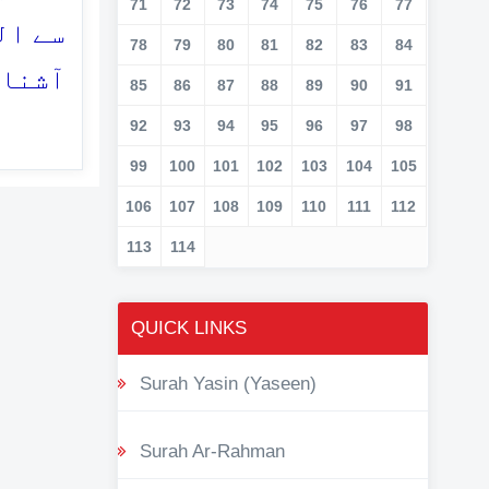
71
72
73
74
75
76
77
سے ا)
78
79
80
81
82
83
84
آشنا 
85
86
87
88
89
90
91
92
93
94
95
96
97
98
99
100
101
102
103
104
105
106
107
108
109
110
111
112
113
114
QUICK LINKS
Surah Yasin (Yaseen)
Surah Ar-Rahman