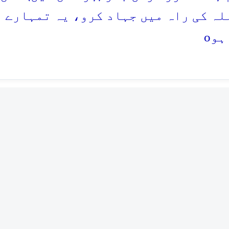
للہ کی راہ میں جہاد کرو، یہ تمہارے 
o
ہو