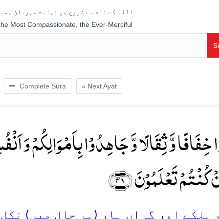
اللہ کے نام سے شروع جو نہایت مہربان ہمیش
 the Most Compassionate, the Ever-Merciful
S
Complete Sura
« Next Ayat
ۡا خِفَافًا وَّ ثِقَالًا وَّ جَاہِدُوۡا بِاَمۡوَالِکُمۡ وَ اَنۡف
ِنۡ کُنۡتُمۡ تَعۡلَمُوۡنَ ﴿۴۱
ہلکے اور گراں بار (ہر حال میں) نکل کھ