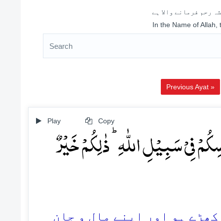
ہ رحم فرمانے والا ہے
In the Name of Allah,
Previous Ayat »
Play
Copy
ُسِکُمۡ فِیۡ سَبِیۡلِ اللّٰہِ ؕ ذٰلِکُمۡ خَیۡرٌ
41. ڑے ہو اور اپنے مال و جان