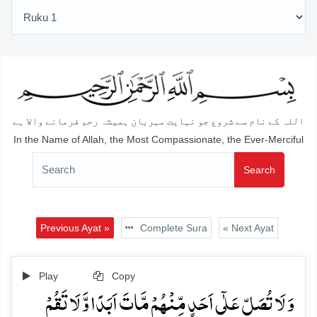
اللہ کے نام سے شروع جو نہایت مہربان ہمیشہ رحم فرمانے والا ہے
In the Name of Allah, the Most Compassionate, the Ever-Merciful
Search
Previous Ayat »
Complete Sura
« Next Ayat
Play
Copy
وَ لَا تُصَلِّ عَلٰۤی اَحَدٍ مِّنۡہُمۡ مَّاتَ اَبَدًا وَّ لَا تَقُمۡ