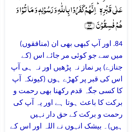
عَلٰی قَبۡرِہٖ ؕ اِنَّہُمۡ کَفَرُوۡا بِاللّٰہِ وَ رَسُوۡلِہٖ وَ مَا تُوۡا وَ
ہُمۡ فٰسِقُوۡنَ ﴿۸۴﴾
84. اور آپ کبھی بھی ان (منافقوں)
میں سے جو کوئی مر جائے اس (کے
جنازے) پر نماز نہ پڑھیں اور نہ ہی آپ
اس کی قبر پر کھڑے ہوں (کیونکہ آپ
کا کسی جگہ قدم رکھنا بھی رحمت و
برکت کا باعث ہوتا ہے اور یہ آپ کی
رحمت و برکت کے حق دار نہیں
ہیں)۔ بیشک انہوں نے اللہ اور اس کے