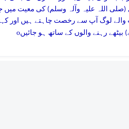
صلی اللہ علیہ وآلہ وسلم) کی معیت میں جہ
والے لوگ آپ سے رخصت چاہتے ہیں اور کہت
o
( بیٹھے رہنے والوں کے ساتھ ہو جائیں