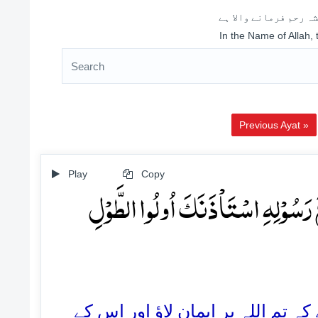
ہ رحم فرمانے والا ہے
In the Name of Allah,
Previous Ayat »
Play
Copy
عَ رَسُوۡلِہِ اسۡتَاۡذَنَکَ اُولُوا الطَّوۡلِ
86.  اللہ پر ایمان لاؤ اور اس کے