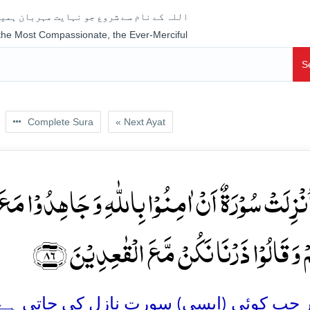
اللہ کے نام سے شروع جو نہایت مہربان ہمیش
 the Most Compassionate, the Ever-Merciful
S
Complete Sura
« Next Ayat
 اُنۡزِلَتۡ سُوۡرَۃٌ اَنۡ اٰمِنُوۡا بِاللّٰہِ وَ جَاہِدُوۡا مَ
 وَ قَالُوۡا ذَرۡنَا نَکُنۡ مَّعَ الۡقٰعِدِیۡنَ ﴿۸۶
جب کوئی (ایسی) سورت نازل کی جاتی ہے کہ تم