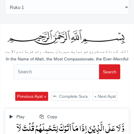
اللہ کے نام سے شروع جو نہایت مہربان ہمیشہ رحم فرمانے والا ہے
In the Name of Allah, the Most Compassionate, the Ever-Merciful
Search
Previous Ayat »
Complete Sura
« Next Ayat
Play
Copy
وَّ لَا عَلَی الَّذِیۡنَ اِذَا مَاۤ اَتَوۡکَ لِتَحۡمِلَہُمۡ قُلۡتَ لَاۤ