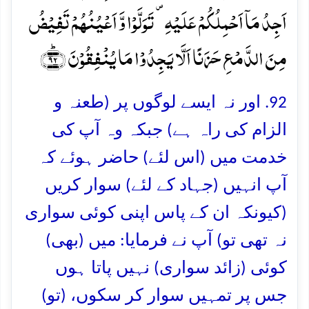
اَجِدُ مَاۤ اَحۡمِلُکُمۡ عَلَیۡہِ ۪ تَوَلَّوۡا وَّ اَعۡیُنُہُمۡ تَفِیۡضُ
مِنَ الدَّمۡعِ حَزَنًا اَلَّا یَجِدُوۡا مَا یُنۡفِقُوۡنَ ﴿ؕ۹۲﴾
92. اور نہ ایسے لوگوں پر (طعنہ و
الزام کی راہ ہے) جبکہ وہ آپ کی
خدمت میں (اس لئے) حاضر ہوئے کہ
آپ انہیں (جہاد کے لئے) سوار کریں
(کیونکہ ان کے پاس اپنی کوئی سواری
نہ تھی تو) آپ نے فرمایا: میں (بھی)
کوئی (زائد سواری) نہیں پاتا ہوں
جس پر تمہیں سوار کر سکوں، (تو)