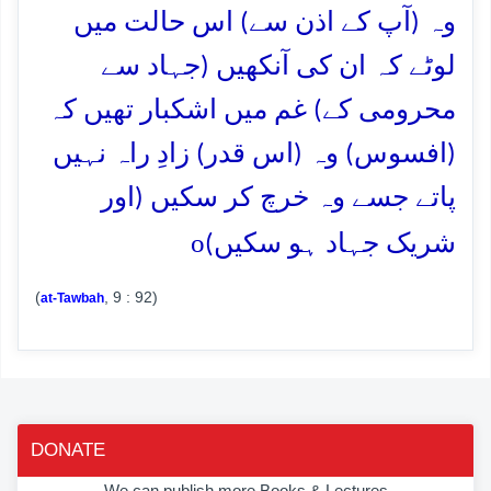
وہ (آپ کے اذن سے) اس حالت میں
لوٹے کہ ان کی آنکھیں (جہاد سے
محرومی کے) غم میں اشکبار تھیں کہ
(افسوس) وہ (اس قدر) زادِ راہ نہیں
پاتے جسے وہ خرچ کر سکیں (اور
o
شریک جہاد ہو سکیں)
(
, 9 : 92)
at-Tawbah
DONATE
We can publish more Books & Lectures