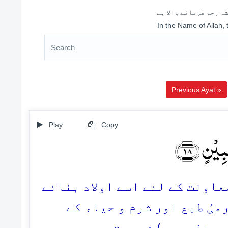
ہ رحم فرمانے والا ہے
In the Name of Allah,
Previous Ayat »
Play
Copy
بِیۡنٍ ﴿۱۸
18. نت کے لئے اسے اولاد بنائے
میٔ طبع اور شرم و حیاء کے