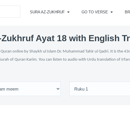
SURA AZ-ZUKHRUF
GO TO VERSE
B
Zukhruf Ayat 18 with English T
Quran online by Shaykh ul Islam Dr. Muhammad Tahir ul Qadri. It is the 43r
Surah of Quran Karim. You can listen to audio with Urdu translation of Irfa