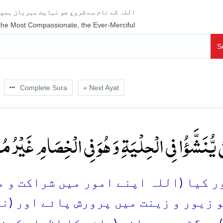
اللہ کے نام سے شروع جو نہایت مہربان ہمیش
 the Most Compassionate, the Ever-Merciful
S
Complete Sura
« Next Ayat
ۡ یُّنَشَّؤُا فِی الۡحِلۡیَۃِ وَ ہُوَ فِی الۡخِصَامِ غَیۡرُ مُ
 کیا (اللہ اپنے امور میں شراکت و معاو
و زیور و زینت میں پرورش پائے اور (نر