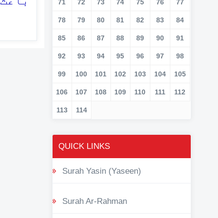
باعث)
71
72
73
74
75
76
77
78
79
80
81
82
83
84
85
86
87
88
89
90
91
92
93
94
95
96
97
98
99
100
101
102
103
104
105
106
107
108
109
110
111
112
113
114
QUICK LINKS
Surah Yasin (Yaseen)
Surah Ar-Rahman