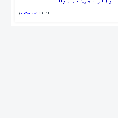
o
 والی بھی) نہ ہو
(
, 43 : 18)
az-Zukhruf