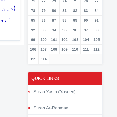
71
72
73
74
75
76
77
دین ا
78
79
80
81
82
83
84
انہوں
85
86
87
88
89
90
91
92
93
94
95
96
97
98
99
100
101
102
103
104
105
106
107
108
109
110
111
112
113
114
QUICK LINKS
Surah Yasin (Yaseen)
Surah Ar-Rahman