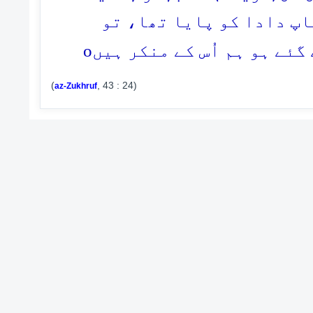
(پ دادا کو پایا تھا، تو
o
گئے ہو ہم اُس کے منکر ہیں
(
, 43 : 24)
az-Zukhruf