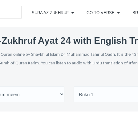
SURA AZ-ZUKHRUF
GO TO VERSE
B
Zukhruf Ayat 24 with English T
Quran online by Shaykh ul Islam Dr. Muhammad Tahir ul Qadri. It is the 43r
Surah of Quran Karim. You can listen to audio with Urdu translation of Irfa