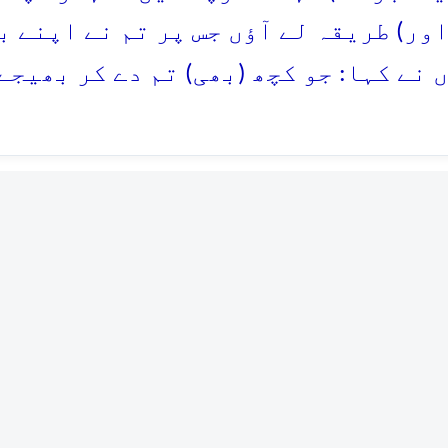
ور) طریقہ لے آؤں جس پر تم نے اپنے با
 نے کہا: جو کچھ (بھی) تم دے کر بھیجے 