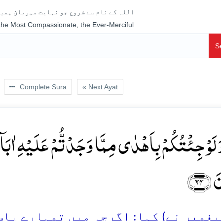
اللہ کے نام سے شروع جو نہایت مہربان ہمیش
 the Most Compassionate, the Ever-Merciful
S
Complete Sura
« Next Ayat
 لَوۡ جِئۡتُکُمۡ بِاَہۡدٰی مِمَّا وَجَدۡتُّمۡ عَلَیۡہِ اٰبَآءَکُم
َ ﴿۲۴
مبر نے) کہا: اگرچہ میں تمہارے پاس اُس