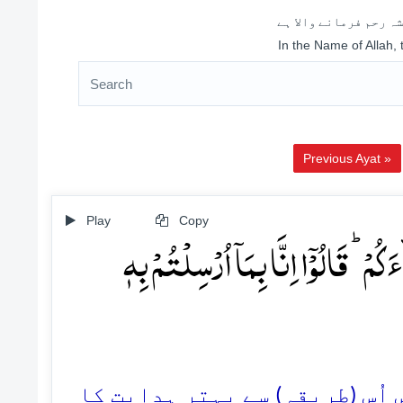
ہ رحم فرمانے والا ہے
In the Name of Allah,
Previous Ayat »
Play
Copy
ۡ ؕ قَالُوۡۤا اِنَّا بِمَاۤ اُرۡسِلۡتُمۡ بِہٖ
24. ( (طریقہ) سے بہتر ہدایت کا