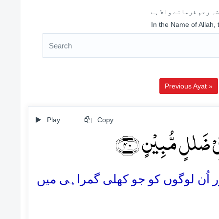
ہ رحم فرمانے والا ہے
In the Name of Allah,
Previous Ayat »
Play
Copy
یۡ ضَلٰلٍ مُّبِیۡنٍ ﴿۴۰
40. اُن لوگوں کو جو کھلی گمراہی میں