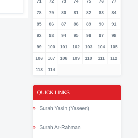
71
72
73
74
75
76
77
78
79
80
81
82
83
84
85
86
87
88
89
90
91
92
93
94
95
96
97
98
99
100
101
102
103
104
105
106
107
108
109
110
111
112
113
114
QUICK LINKS
Surah Yasin (Yaseen)
Surah Ar-Rahman