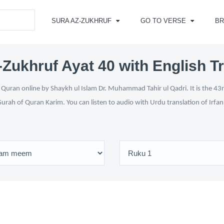
SURA AZ-ZUKHRUF
GO TO VERSE
B
Zukhruf Ayat 40 with English T
Quran online by Shaykh ul Islam Dr. Muhammad Tahir ul Qadri. It is the 43r
Surah of Quran Karim. You can listen to audio with Urdu translation of Irfa