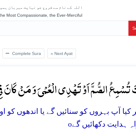
اللہ کے نام سے شروع جو نہایت مہربان ہمیش
 the Most Compassionate, the Ever-Merciful
S
Complete Sura
« Next Ayat
ۡتَ تُسۡمِعُ الصُّمَّ اَوۡ تَہۡدِی الۡعُمۡیَ وَ مَنۡ کَانَ فِ
کیا آپ بہروں کو سنائیں گے یا اندھوں کو اور 
o
ہِ ہدایت دکھائیں گے