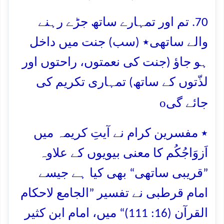
70. تم اور تمہارے ساتھ جڑے رہنے
والے ساتھی٭ (سب) جنت میں داخل
ہو جاؤ (جنت کی نعمتوں، راحتوں اور
لذّتوں کے ساتھ) تمہاری تکریم کی
o
جائے گی
٭ مفسرین کرام نے آیتِ کریمہ میں
اَزوَاجُکُم کا معنی بیویوں کے علاوہ
”قریبی ساتھی“ بھی کیا ہے جیسے
امام قرطبی نے تفسیر ”الجامع لاحکام
القرآن (16: 111)“ میں، امام ابن کثیر