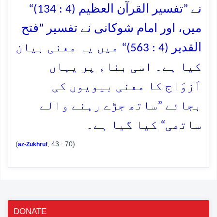
نے ”تفسیر القرآن العظیم (4 : 134)“
میں، اور امام شوکانی نے تفسیر ”فتح
القدیر (4 : 563)“ میں یہ معنی بیان
کیا ہے۔ اسی بناء پر یہاں
اَزوَاج کا معنی بیویوں کی
بجائے ”ساتھ جڑے رہنے والے
ساتھی“ کیا گیا ہے۔
(
, 43 : 70)
az-Zukhruf
DONATE