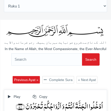
اللہ کے نام سے شروع جو نہایت مہربان ہمیشہ رحم فرمانے والا ہے
In the Name of Allah, the Most Compassionate, the Ever-Merciful
Search
Previous Ayat »
Complete Sura
« Next Ayat
Play
Copy
اُدۡخُلُوا الۡجَنَّۃَ اَنۡتُمۡ وَ اَزۡوَاجُکُمۡ تُحۡبَرُوۡنَ ﴿۷۰﴾