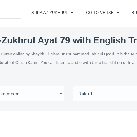
SURA AZ-ZUKHRUF
GO TO VERSE
B
Zukhruf Ayat 79 with English T
Quran online by Shaykh ul Islam Dr. Muhammad Tahir ul Qadri. It is the 43r
Surah of Quran Karim. You can listen to audio with Urdu translation of Irfa