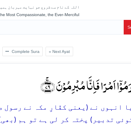
اللہ کے نام سے شروع جو نہایت مہربان ہمیش
 the Most Compassionate, the Ever-Merciful
S
Complete Sura
« Next Ayat
رَمُوۡۤا اَمۡرًا فَاِنَّا مُبۡرِمُوۡنَ ﴿ۚ۷۹
 انہوں نے (یعنی کفّارِ مکہ نے رسول صلی
کوئی تدبیر) پختہ کر لی ہے تو ہم (بھی