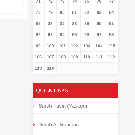
71
72
73
74
75
76
77
78
79
80
81
82
83
84
85
86
87
88
89
90
91
92
93
94
95
96
97
98
99
100
101
102
103
104
105
106
107
108
109
110
111
112
113
114
QUICK LINKS
Surah Yasin (Yaseen)
Surah Ar-Rahman