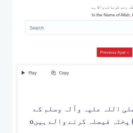
ہ رحم فرمانے والا ہے
In the Name of Allah,
Previous Ayat »
Play
Copy
79.  اللہ علیہ وآلہ وسلم کے
o
) پختہ فیصلہ کرنے والے ہیں