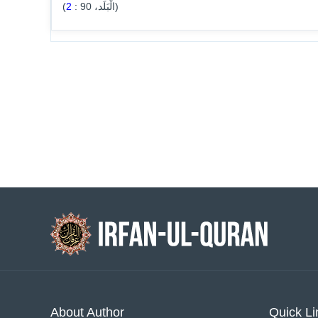
2
:
90
(الْبَلَد،
)
About Author
Quick Li