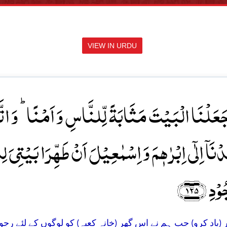
VIEW IN URDU
ذۡ جَعَلۡنَا الۡبَیۡتَ مَثَابَۃً لِّلنَّاسِ وَ اَمۡنًا ؕ وَ 
ۡنَاۤ اِلٰۤی اِبۡرٰہٖمَ وَ اِسۡمٰعِیۡلَ اَنۡ طَہِّرَا بَیۡتِیَ لِل
ۡدِ ﴿۱۲۵
(یاد کرو) جب ہم نے اس گھر (خانہ کعبہ) کو لوگوں کے لئے رجوع (اور 