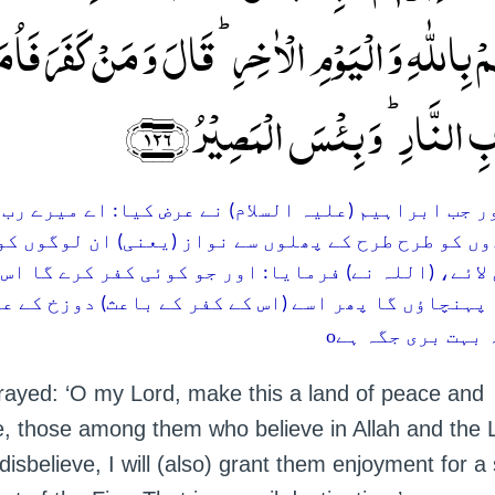
 بِاللّٰہِ وَ الۡیَوۡمِ الۡاٰخِرِ ؕ قَالَ وَ مَنۡ کَفَرَ فَاُمَتّ
ِ النَّارِ ؕ وَ بِئۡسَ الۡمَصِیۡرُ ﴿۱۲۶
 جب ابراہیم (علیہ السلام) نے عرض کیا: اے میرے رب! اسے
ں کو طرح طرح کے پھلوں سے نواز (یعنی) ان لوگوں کو 
 لائے، (اللہ نے) فرمایا: اور جو کوئی کفر کرے گا اس
پہنچاؤں گا پھر اسے (اس کے کفر کے باعث) دوزخ کے عذ
o
 بہت بری جگہ ہے
rayed: ‘O my Lord, make this a land of peace and
e, those among them who believe in Allah and the 
disbelieve, I will (also) grant them enjoyment for a 