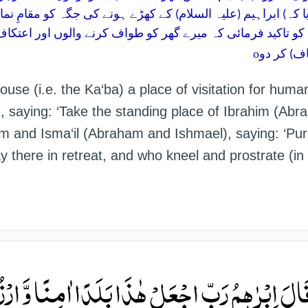
کہ) ابراہیم (علیہ السلام) کے کھڑے ہونے کی جگہ کو مقامِ نماز ب
 کو تاکید فرمائی کہ میرے گھر کو طواف کرنے والوں اور اعتکاف
o
ف) کر دو
 (i.e. the Ka‘ba) a place of visitation for huma
, saying: ‘Take the standing place of Ibrahim (Abr
im and Isma‘il (Abraham and Ishmael), saying: ‘Pur
y there in retreat, and who kneel and prostrate (in
 قَالَ اِبۡرٰہٖمُ رَبِّ اجۡعَلۡ ہٰذَا بَلَدًا اٰمِنًا وَّ ا