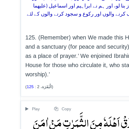
(نا لو، اور ہم نے ابراہیم اور اسماعیل (علیھما
 کرنے والوں اور رکوع و سجود کرنے والوں کے لئے
125. (Remember) when We made this House
and a sanctuary (for peace and security)
as a place of prayer.’ We enjoined Ibrah
House for those who circulate it, who sta
worship).’
125
:
2
(الْبَقَرَة،
)
Play
Copy
رۡزُقۡ اَہۡلَہٗ مِنَ الثَّمَرٰتِ مَنۡ اٰمَنَ