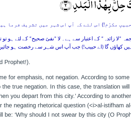
تَ حِلٌّۢ بِہٰذَا الۡبَلَدِ ۙ﴿۲
جمہ ”لا زائدہ“ کے اعتبار سے ہے۔ لا ”نفئ صحیح“ کے لئے ہو 
ہیں کھاؤں گا (اے حبیب!) جب آپ اس شہر سے رخصت ہو جائیں
d Prophet!).
 come for emphasis, not negation. According to some
 the true negation. In this case, the translation will 
when you depart from this city.’ According to anothe
 for the negating rhetorical question (<i>al-istifham al
will be: ‘Why should I not swear by this city (O Proph