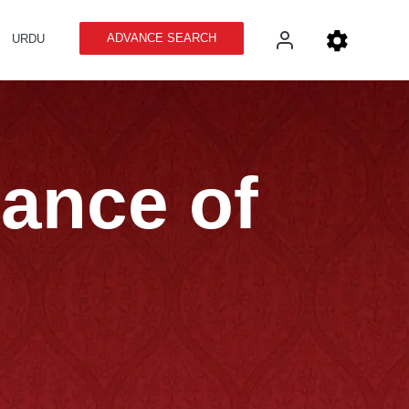
ADVANCE SEARCH
URDU
cance of