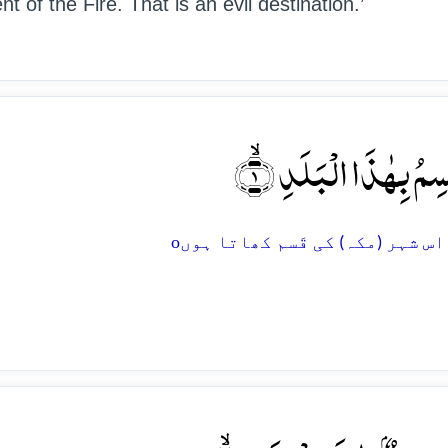
 of the Fire. That is an evil destination.’
قۡسِمُ بِہٰذَا الۡبَلَدِ ۙ﴿۱
o