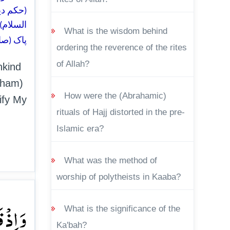
حکم دیا 
السلام)
What is the wisdom behind
پاک (صا
ordering the reverence of the rites
of Allah?
nkind
aham)
How were the (Abrahamic)
ify My
rituals of Hajj distorted in the pre-
Islamic era?
What was the method of
worship of polytheists in Kaaba?
وَ اِذۡ
What is the significance of the
Ka'bah?