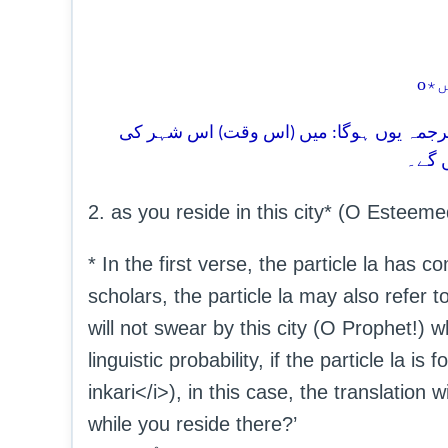
o
تو ترجمہ یوں ہوگا: میں (اس وقت) اس شہر کی
 گے۔
2. as you reside in this city* (O Esteeme
* In the first verse, the particle la has
scholars, the particle la may also refer to
will not swear by this city (O Prophet!) 
linguistic probability, if the particle la is
inkari</i>), in this case, the translation 
while you reside there?’