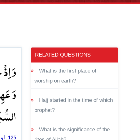
RELATED QUESTIONS
وَ اِ ؕ
What is the first place of
worship on earth?
وَ عَہِد
Hajj started in the time of which
السُّجُو﴾
prophet?
What is the significance of the
اور 
rites of Allah?