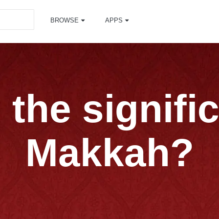
BROWSE
APPS
 the signifi
Makkah?