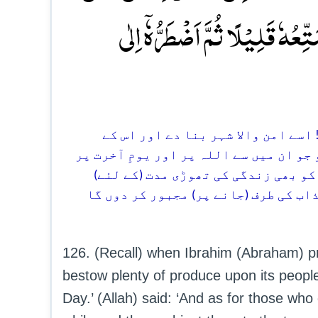
ِعُہٗ قَلِیۡلًا ثُمَّ اَضۡطَرُّہٗۤ اِلٰی
126.  امن والا شہر بنا دے اور اس کے
جو ان میں سے اللہ پر اور یومِ آخرت پر
 کو بھی زندگی کی تھوڑی مدت (کے لئے
اب کی طرف (جانے پر) مجبور کر دوں گا
126. (Recall) when Ibrahim (Abraham) p
bestow plenty of produce upon its peopl
Day.’ (Allah) said: ‘And as for those who 