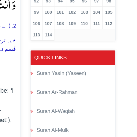
وَ اَنۡ﴾
92
93
94
95
96
97
98
99
100
101
102
103
104
105
106
107
108
109
110
111
112
2. (اے حبیبِ مکرّم!) اس لئے کہ آپ اس شہر میں تشریف فرما ہیں٭
113
114
٭ یہ تر
قَسم ن
QUICK LINKS
Surah Yasin (Yaseen)
be: ‘I
Surah Ar-Rahman
r
-
Surah Al-Waqiah
et!),
Surah Al-Mulk