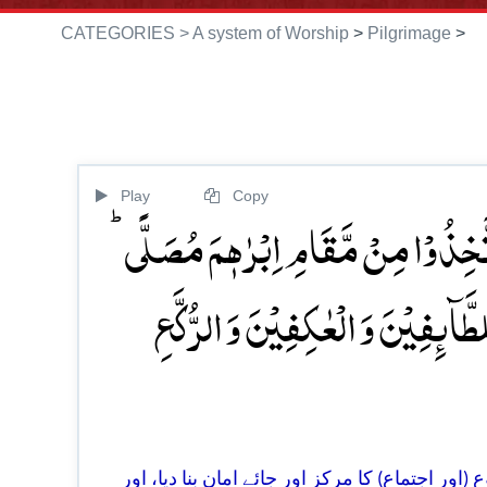
CATEGORIES >
A system of Worship
>
Pilgrimage
>
Play
Copy
اتَّخِذُوۡا مِنۡ مَّقَامِ اِبۡرٰہٖمَ مُصَلًّی
طَّآئِفِیۡنَ وَ الۡعٰکِفِیۡنَ وَ الرُّکَّعِ
125. اجتماع) کا مرکز اور جائے امان بنا دیا، اور