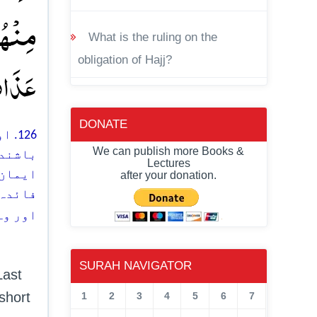
مِنۡہُمۡ
What is the ruling on the
obligation of Hajj?
عَذَاب﴾
DONATE
اور
We can publish more Books &
باشندو
Lectures
ایمان)
after your donation.
فائدہ 
اور وہ
SURAH NAVIGATOR
Last
short
1
2
3
4
5
6
7