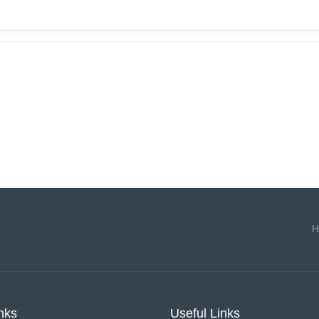
H
nks
Useful Links