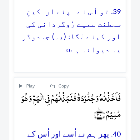
39. تو اُس نے اپنے اراکینِ
سلطنت سمیت رُوگردانی کی
اور کہنے لگا: (یہ) جادوگر
o
یا دیوانہ ہے
Play
Copy
فَاَخَذۡنٰہُ وَ جُنُوۡدَہٗ فَنَبَذۡنٰہُمۡ فِی الۡیَمِّ وَ ہُوَ
مُلِیۡمٌ ﴿ؕ۴۰﴾
40. پھر ہم نے اُسے اور اُس کے