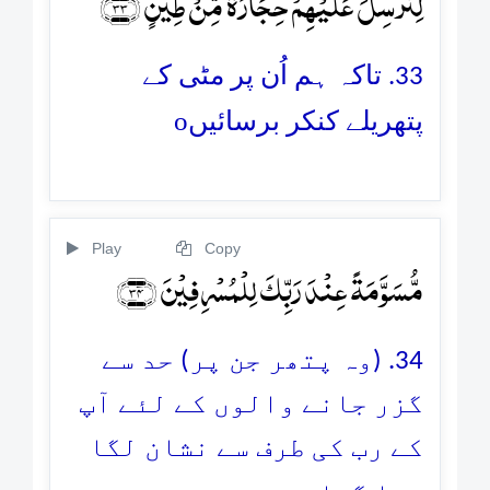
لِنُرۡسِلَ عَلَیۡہِمۡ حِجَارَۃً مِّنۡ طِیۡنٍ ﴿ۙ۳۳﴾
33. تاکہ ہم اُن پر مٹی کے
o
پتھریلے کنکر برسائیں
Play
Copy
مُّسَوَّمَۃً عِنۡدَ رَبِّکَ لِلۡمُسۡرِفِیۡنَ ﴿۳۴﴾
34. (وہ پتھر جن پر) حد سے
گزر جانے والوں کے لئے آپ
کے رب کی طرف سے نشان لگا