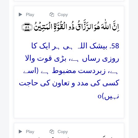
Play
Copy
اِنَّ اللّٰہَ ہُوَ الرَّزَّاقُ ذُو الۡقُوَّۃِ الۡمَتِیۡنُ ﴿۵۸﴾
58. بیشک اللہ ہی ہر ایک کا
روزی رساں ہے، بڑی قوت والا
ہے، زبردست مضبوط ہے (اسے
کسی کی مدد و تعاون کی حاجت
o
نہیں)
Play
Copy