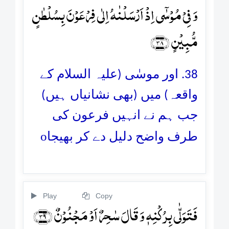
وَ فِیۡ مُوۡسٰۤی اِذۡ اَرۡسَلۡنٰہُ اِلٰی فِرۡعَوۡنَ بِسُلۡطٰنٍ
مُّبِیۡنٍ ﴿۳۸﴾
38. اور موسٰی (علیہ السلام کے
واقعہ) میں (بھی نشانیاں ہیں)
جب ہم نے انہیں فرعون کی
o
طرف واضح دلیل دے کر بھیجا
Play
Copy
فَتَوَلّٰی بِرُکۡنِہٖ وَ قَالَ سٰحِرٌ اَوۡ مَجۡنُوۡنٌ ﴿۳۹﴾