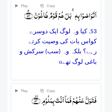
Play
Copy
اَتَوَاصَوۡا بِہٖ ۚ بَلۡ ہُمۡ قَوۡمٌ طَاغُوۡنَ ﴿ۚ۵۳﴾
53. کیا وہ لوگ ایک دوسرے
کواس بات کی وصیت کرتے
رہے؟ بلکہ وہ (سب) سرکش و
o
باغی لوگ تھے
Play
Copy
فَتَوَلَّ عَنۡہُمۡ فَمَاۤ اَنۡتَ بِمَلُوۡمٍ ﴿٭۫۵۴﴾