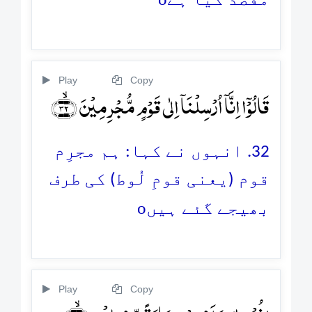
مقصد کیا ہے
Play
Copy
قَالُوۡۤا اِنَّاۤ اُرۡسِلۡنَاۤ اِلٰی قَوۡمٍ مُّجۡرِمِیۡنَ ﴿ۙ۳۲﴾
32. انہوں نے کہا: ہم مجرِم
قوم (یعنی قومِ لُوط) کی طرف
o
بھیجے گئے ہیں
Play
Copy