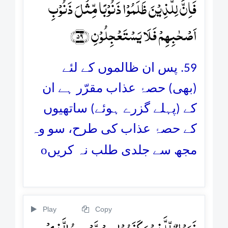
فَاِنَّ لِلَّذِیۡنَ ظَلَمُوۡا ذَنُوۡبًا مِّثۡلَ ذَنُوۡبِ
اَصۡحٰبِہِمۡ فَلَا یَسۡتَعۡجِلُوۡنِ ﴿۵۹﴾
59. پس ان ظالموں کے لئے
(بھی) حصۂ عذاب مقرّر ہے ان
کے (پہلے گزرے ہوئے) ساتھیوں
کے حصۂ عذاب کی طرح، سو وہ
o
مجھ سے جلدی طلب نہ کریں
Play
Copy