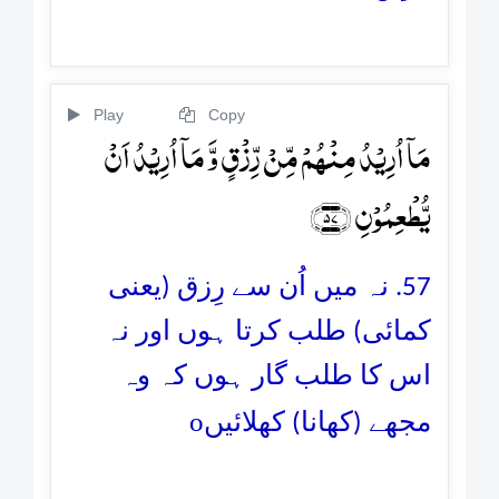
Play
Copy
مَاۤ اُرِیۡدُ مِنۡہُمۡ مِّنۡ رِّزۡقٍ وَّ مَاۤ اُرِیۡدُ اَنۡ
یُّطۡعِمُوۡنِ ﴿۵۷﴾
57. نہ میں اُن سے رِزق (یعنی
کمائی) طلب کرتا ہوں اور نہ
اس کا طلب گار ہوں کہ وہ
o
مجھے (کھانا) کھلائیں