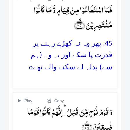
فَمَا اسۡتَطَاعُوۡا مِنۡ قِیَامٍ وَّ مَا کَانُوۡا
مُنۡتَصِرِیۡنَ ﴿ۙ۴۵﴾
45. پھر وہ نہ کھڑے رہنے پر
قدرت پا سکے اور نہ وہ (ہم
o
سے) بدلہ لے سکنے والے تھے
Play
Copy
وَ قَوۡمَ نُوۡحٍ مِّنۡ قَبۡلُ ؕ اِنَّہُمۡ کَانُوۡا قَوۡمًا
فٰسِقِیۡنَ ﴿٪۴۶﴾