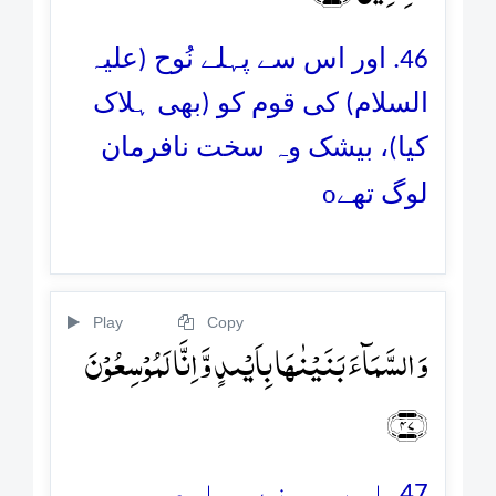
46. اور اس سے پہلے نُوح (علیہ
السلام) کی قوم کو (بھی ہلاک
کیا)، بیشک وہ سخت نافرمان
o
لوگ تھے
Play
Copy
وَ السَّمَآءَ بَنَیۡنٰہَا بِاَیۡىدٍ وَّ اِنَّا لَمُوۡسِعُوۡنَ
﴿۴۷﴾
47. اور ہم نے سماوِى