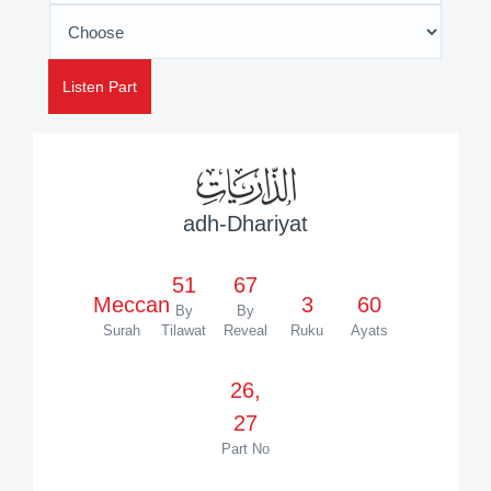
Listen Part
adh-Dhariyat
51
67
Meccan
3
60
By
By
Surah
Tilawat
Reveal
Ruku
Ayats
26,
27
Part No