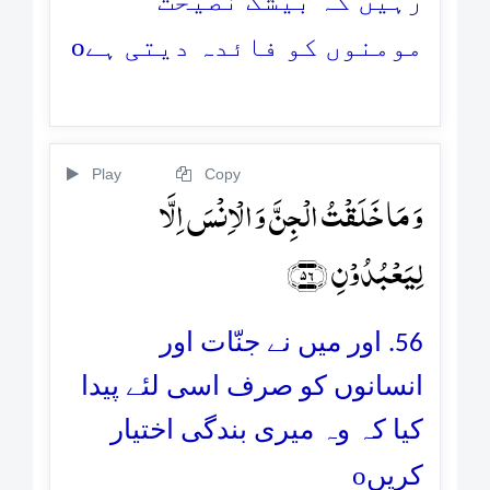
رہیں کہ بیشک نصیحت
o
مومنوں کو فائدہ دیتی ہے
Play
Copy
وَ مَا خَلَقۡتُ الۡجِنَّ وَ الۡاِنۡسَ اِلَّا
لِیَعۡبُدُوۡنِ ﴿۵۶﴾
56. اور میں نے جنّات اور
انسانوں کو صرف اسی لئے پیدا
کیا کہ وہ میری بندگی اختیار
o
کریں