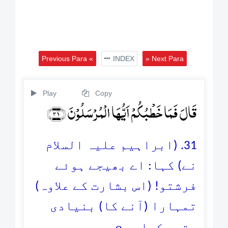
Previous Para «
INDEX
» Next Para
Play
Copy
قَالَ فَمَا خَطۡبُکُمۡ اَیُّہَا الۡمُرۡسَلُوۡنَ ﴿۳۱﴾
31. (ابراہیم علیہ السلام
نے) کہا: اے بھیجے ہوئے
فرشتو! (اس بشارت کے علاوہ)
تمہارا (آنے کا) بنیادی
o