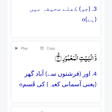
3. (جو) کھلے صحیفہ میں
o
(ہے)
Play
Copy
وَّ الۡبَیۡتِ الۡمَعۡمُوۡرِ ۙ﴿۴﴾
4. اور (فرشتوں سے) آباد گھر
o
(یعنی آسمانی کعبہ) کی قَسم