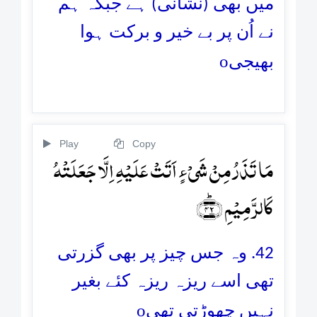
میں بھی (نشانی) ہے جبکہ ہم
نے اُن پر بے خیر و برکت ہوا
o
بھیجی
Play
Copy
مَا تَذَرُ مِنۡ شَیۡءٍ اَتَتۡ عَلَیۡہِ اِلَّا جَعَلَتۡہُ
کَالرَّمِیۡمِ ﴿ؕ۴۲﴾
42. وہ جس چیز پر بھی گزرتی
تھی اسے ریزہ ریزہ کئے بغیر
o
نہیں چھوڑتی تھی