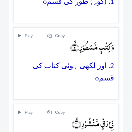
o
1. (کوہِ) طُور کی قَسم
Play
Copy
وَ کِتٰبٍ مَّسۡطُوۡرٍ ۙ﴿۲﴾
2. اور لکھی ہوئی کتاب کی
o
قَسم
Play
Copy
فِیۡ رَقٍّ مَّنۡشُوۡرٍ ۙ﴿۳﴾