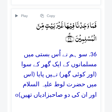
Play
Copy
فَمَا وَجَدۡنَا فِیۡہَا غَیۡرَ بَیۡتٍ مِّنَ
الۡمُسۡلِمِیۡنَ ﴿ۚ۳۶﴾
36. سو ہم نے اُس بستی میں
مسلمانوں کے ایک گھر کے سوا
(اور کوئی گھر) نہیں پایا (اس
میں حضرت لوط علیہ السلام
o
اور ان کی دو صاحبزادیاں تھیں)