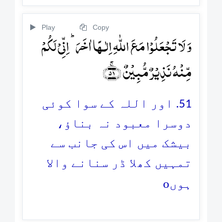
Play
Copy
وَ لَا تَجۡعَلُوۡا مَعَ اللّٰہِ اِلٰـہًا اٰخَرَ ؕ اِنِّیۡ لَکُمۡ
مِّنۡہُ نَذِیۡرٌ مُّبِیۡنٌ ﴿ۚ۵۱﴾
51. اور اللہ کے سوا کوئی
دوسرا معبود نہ بناؤ،
بیشک میں اس کی جانب سے
تمہیں کھلا ڈر سنانے والا
o
ہوں