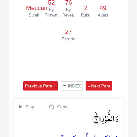
52
76
Meccan
2
49
By
By
Surah
Tilawat
Reveal
Ruku
Ayats
27
Part No
Previous Para «
INDEX
» Next Para
Play
Copy
وَ الطُّوۡرِ ۙ﴿۱﴾