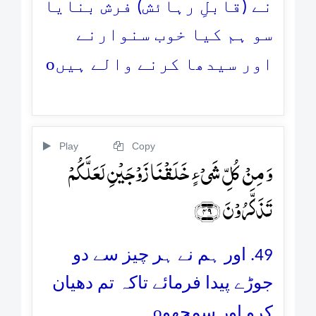
نے (قابلِ رہائش) فرش بنایا
سو ہم کیا خوب سنوارنے
o
اور سیدھا کرنے والے ہیں
Play
Copy
وَ مِنۡ کُلِّ شَیۡءٍ خَلَقۡنَا زَوۡجَیۡنِ لَعَلَّکُمۡ
تَذَکَّرُوۡنَ ﴿۴۹﴾
49. اور ہم نے ہر چیز سے دو
جوڑے پیدا فرمائے تاکہ تم دھیان
o
کرو اور سمجھو