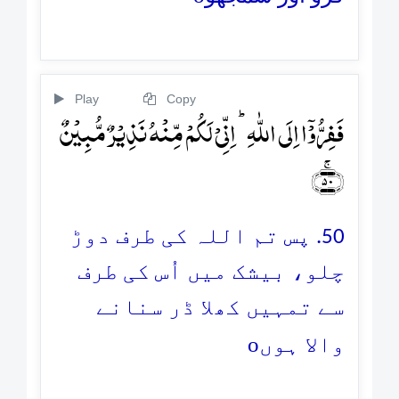
Play
Copy
فَفِرُّوۡۤا اِلَی اللّٰہِ ؕ اِنِّیۡ لَکُمۡ مِّنۡہُ نَذِیۡرٌ مُّبِیۡنٌ
﴿ۚ۵۰﴾
50. پس تم اللہ کی طرف دوڑ
چلو، بیشک میں اُس کی طرف
سے تمہیں کھلا ڈر سنانے
o
والا ہوں