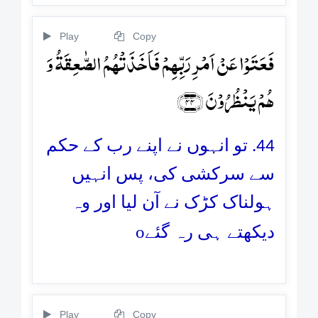
Play
Copy
فَعَتَوۡا عَنۡ اَمۡرِ رَبِّہِمۡ فَاَخَذَتۡہُمُ الصّٰعِقَۃُ وَ
ہُمۡ یَنۡظُرُوۡنَ ﴿۴۴﴾
44. تو انہوں نے اپنے رب کے حکم
سے سرکشی کی، پس انہیں
ہولناک کڑک نے آن لیا اور وہ
o
دیکھتے ہی رہ گئے
Play
Copy