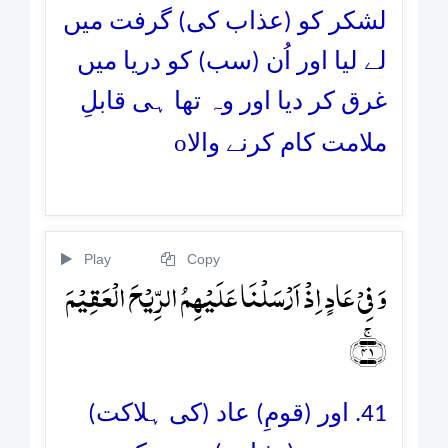
لشکر کو (عذاب کی) گرفت میں
لے لیا اور اُن (سب) کو دریا میں
غرق کر دیا اور وہ تھا ہی قابلِ
o
ملامت کام کرنے والا
Play
Copy
وَ فِیۡ عَادٍ اِذۡ اَرۡسَلۡنَا عَلَیۡہِمُ الرِّیۡحَ الۡعَقِیۡمَ
﴿ۚ۴۱﴾
41. اور (قومِ) عاد (کی ہلاکت)