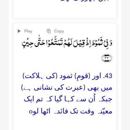
Play
Copy
وَ فِیۡ ثَمُوۡدَ اِذۡ قِیۡلَ لَہُمۡ تَمَتَّعُوۡا حَتّٰی حِیۡنٍ
﴿۴۳﴾
43. اور (قومِ) ثمود (کی ہلاکت)
میں بھی (عبرت کی نشانی ہے)
جبکہ اُن سے کہا گیا کہ تم ایک
o
معیّنہ وقت تک فائدہ اٹھا لو