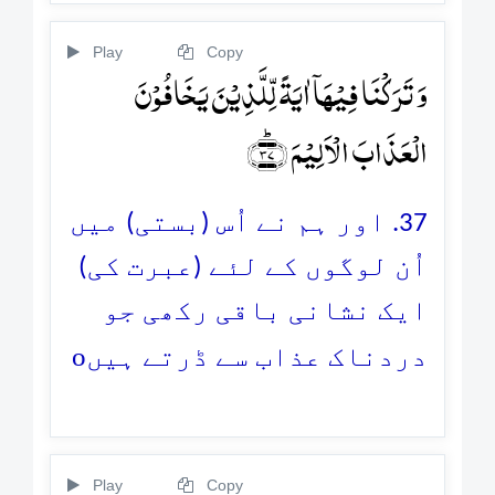
Play
Copy
وَ تَرَکۡنَا فِیۡہَاۤ اٰیَۃً لِّلَّذِیۡنَ یَخَافُوۡنَ
الۡعَذَابَ الۡاَلِیۡمَ ﴿ؕ۳۷﴾
37. اور ہم نے اُس (بستی) میں
اُن لوگوں کے لئے (عبرت کی)
ایک نشانی باقی رکھی جو
o
دردناک عذاب سے ڈرتے ہیں
Play
Copy