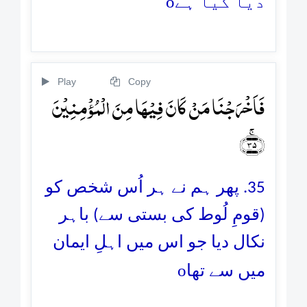
o
دیا گیا ہے
Play
Copy
فَاَخۡرَجۡنَا مَنۡ کَانَ فِیۡہَا مِنَ الۡمُؤۡمِنِیۡنَ
﴿ۚ۳۵﴾
35. پھر ہم نے ہر اُس شخص کو
(قومِ لُوط کی بستی سے) باہر
نکال دیا جو اس میں اہلِ ایمان
o
میں سے تھا