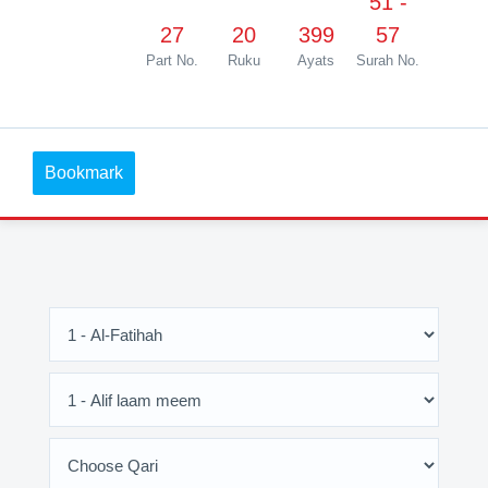
51 -
27
20
399
57
Part No.
Ruku
Ayats
Surah No.
Bookmark