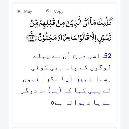
Play
Copy
کَذٰلِکَ مَاۤ اَتَی الَّذِیۡنَ مِنۡ قَبۡلِہِمۡ مِّنۡ
رَّسُوۡلٍ اِلَّا قَالُوۡا سَاحِرٌ اَوۡ مَجۡنُوۡنٌ ﴿ۚ۵۲﴾
52. اسی طرح اُن سے پہلے
لوگوں کے پاس بھی کوئی
رسول نہیں آیا مگر انہوں
نے یہی کہا کہ (یہ) جادوگر
o
ہے یا دیوانہ ہے