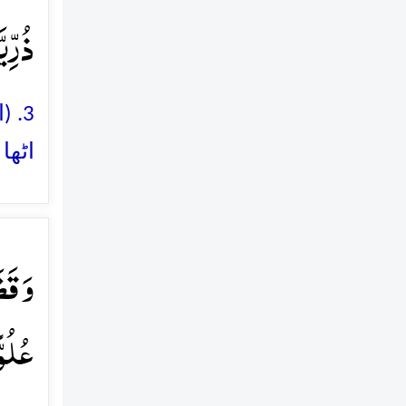
ذُرِّی
3. 
اٹھا
وَ قَض
عُلُوّ