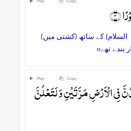
Play
Copy
ًا ﴿۳﴾
یہ السلام) کے ساتھ (کشتی میں)
o
ر بندے تھے
Play
Copy
ُنَّ فِی الۡاَرۡضِ مَرَّتَیۡنِ وَ لَتَعۡلُنَّ