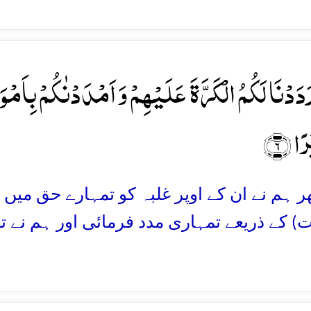
رَدَدۡنَا لَکُمُ الۡکَرَّۃَ عَلَیۡہِمۡ وَ اَمۡدَدۡنٰکُمۡ بِاَمۡوَ
رًا ﴿۶﴾
پھر ہم نے ان کے اوپر غلبہ کو تمہارے حق میں پل
) کے ذریعے تمہاری مدد فرمائی اور ہم نے ت