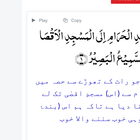
Play
Copy
ِ الۡحَرَامِ اِلَی الۡمَسۡجِدِ الۡاَقۡصَا
لسَّمِیۡعُ الۡبَصِیۡرُ ﴿۱﴾
 جو رات کے تھوڑے سے حصہ میں
 سے (اس) مسجدِ اقصٰی تک لے
ا دیا ہے تاکہ ہم اس (بندۂ
ی خوب سننے والا خوب