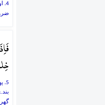
4. 
ضرور
فَاِذَ
خِلٰلَ
5. 
بندے
گھرو