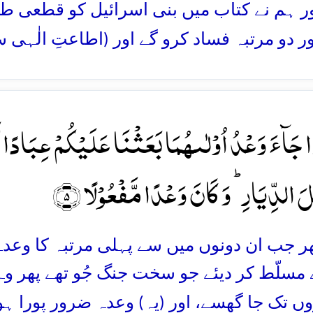
اور ہم نے کتاب میں بنی اسرائیل کو قطعی طور 
 دو مرتبہ فساد کرو گے اور (اطاعتِ الٰہی
ا جَآءَ وَعۡدُ اُوۡلٰىہُمَا بَعَثۡنَا عَلَیۡکُمۡ عِبَادًا ل
 الدِّیَارِ ؕ وَ کَانَ وَعۡدًا مَّفۡعُوۡلًا ﴿۵﴾
پھر جب ان دونوں میں سے پہلی مرتبہ کا وعدہ 
 مسلّط کر دیئے جو سخت جنگ جُو تھے پھر وہ
ں تک جا گھسے، اور (یہ) وعدہ ضرور پورا ہون