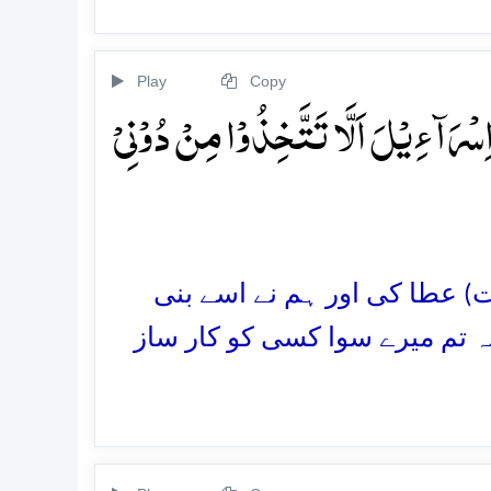
Play
Copy
سۡرَآءِیۡلَ اَلَّا تَتَّخِذُوۡا مِنۡ دُوۡنِیۡ
ات) عطا کی اور ہم نے اسے بنی
 کہ تم میرے سوا کسی کو کار ساز