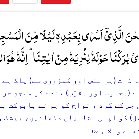
ٰنَ الَّذِیۡۤ اَسۡرٰی بِعَبۡدِہٖ لَیۡلًا مِّنَ الۡمَسۡجِد
یۡ بٰرَکۡنَا حَوۡلَہٗ لِنُرِیَہٗ مِنۡ اٰیٰتِنَا ؕ اِنَّہٗ ہُوَ ا
وہ ذات (ہر نقص اور کمزوری سے) پاک ہے
 (محبوب اور مقرّب) بندے کو مسجدِ حرام
 جس کے گرد و نواح کو ہم نے بابرکت بن
ل) کو اپنی نشانیاں دکھائیں، بیشک وہ
o
ھنے والا ہے