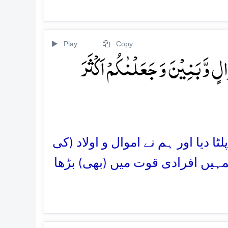
Play
Copy
الٍ وَّ بَنِیۡنَ وَ جَعَلۡنٰکُمۡ اَکۡثَرَ
ٹا دیا اور ہم نے اموال و اولاد (کی
مہیں افرادی قوت میں (بھی) بڑھا