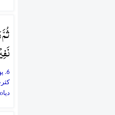
ثُمَّ 
نَفِیۡ
6. 
کثرت
o
دیا