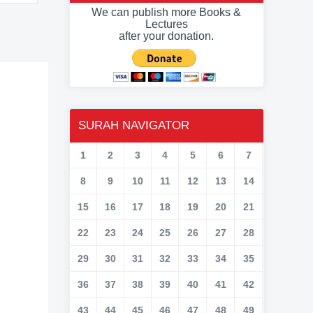
We can publish more Books &
Lectures
after your donation.
SURAH NAVIGATOR
1
2
3
4
5
6
7
8
9
10
11
12
13
14
15
16
17
18
19
20
21
22
23
24
25
26
27
28
29
30
31
32
33
34
35
36
37
38
39
40
41
42
43
44
45
46
47
48
49