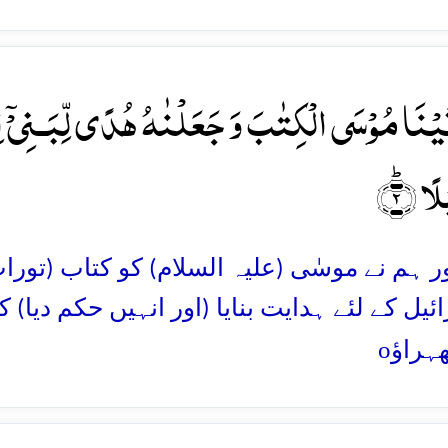
َیۡنَا مُوۡسَی الۡکِتٰبَ وَ جَعَلۡنٰہُ ہُدًی لِّبَـنِیۡۤ اِ
ًا ؕ﴿۲﴾
اور ہم نے موسٰی (علیہ السلام) کو کتاب (تور
ئیل کے لئے ہدایت بنایا (اور انہیں حکم دیا)
o
ھہراؤ