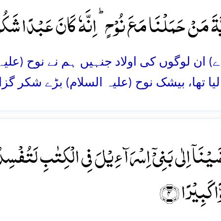
َّۃَ مَنۡ حَمَلۡنَا مَعَ نُوۡحٍ ؕ اِنَّہٗ کَانَ عَبۡدًا شَکُوۡر
(اے) ان لوگوں کی اولاد جنہیں ہم نے نوح (عل
 لیا تھا، بیشک نوح (علیہ السلام) بڑے شکر گزا
َیۡنَاۤ اِلٰی بَنِیۡۤ اِسۡرَآءِیۡلَ فِی الۡکِتٰبِ لَتُفۡسِد
ًا کَبِیۡرًا ﴿۴﴾