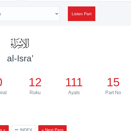
Listen Part
al-Isra’
0
12
111
15
eal
Ruku
Ayats
Part No
a «
INDEX
» Next Para