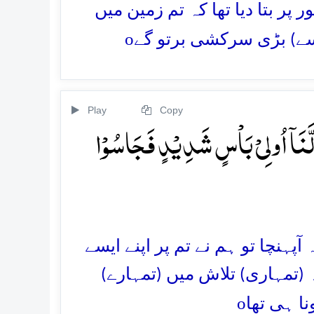
پر بتا دیا تھا کہ تم زمین میں
o
 سے) بڑی سرکشی برتو گے
Play
Copy
َّنَاۤ اُولِیۡ بَاۡسٍ شَدِیۡدٍ فَجَاسُوۡا
آپہنچا تو ہم نے تم پر اپنے ایسے
 (تمہاری) تلاش میں (تمہارے)
o
ا ہی تھا