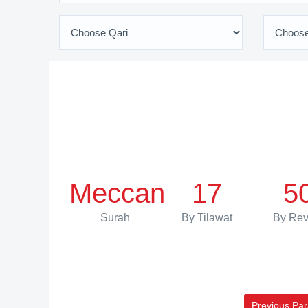
Meccan
17
5
Surah
By Tilawat
By Rev
Previous Par