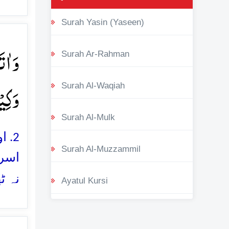
Surah Yasin (Yaseen)
وَ اٰت
Surah Ar-Rahman
وَکِیۡل
Surah Al-Waqiah
Surah Al-Mulk
2. 
Surah Al-Muzzammil
اسرا
نہ ٹ
Ayatul Kursi