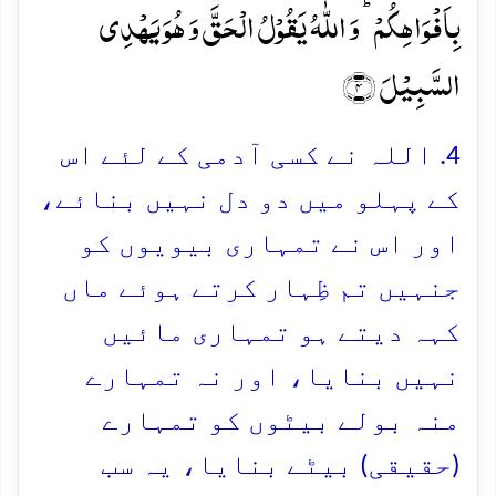
بِاَفۡوَاہِکُمۡ ؕ وَ اللّٰہُ یَقُوۡلُ الۡحَقَّ وَ ہُوَ یَہۡدِی
السَّبِیۡلَ ﴿۴﴾
4. اللہ نے کسی آدمی کے لئے اس
کے پہلو میں دو دل نہیں بنائے،
اور اس نے تمہاری بیویوں کو
جنہیں تم ظِہار کرتے ہوئے ماں
کہہ دیتے ہو تمہاری مائیں
نہیں بنایا، اور نہ تمہارے
منہ بولے بیٹوں کو تمہارے
(حقیقی) بیٹے بنایا، یہ سب