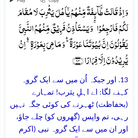
Play
Copy
وَ اِذۡ قَالَتۡ طَّآئِفَۃٌ مِّنۡہُمۡ یٰۤاَہۡلَ یَثۡرِبَ لَا مُقَامَ
لَکُمۡ فَارۡجِعُوۡا ۚ وَ یَسۡتَاۡذِنُ فَرِیۡقٌ مِّنۡہُمُ النَّبِیَّ
یَقُوۡلُوۡنَ اِنَّ بُیُوۡتَنَا عَوۡرَۃٌ ؕۛ وَ مَا ہِیَ بِعَوۡرَۃٍ ۚۛ اِنۡ
یُّرِیۡدُوۡنَ اِلَّا فِرَارًا ﴿۱۳﴾
13. اور جبکہ اُن میں سے ایک گروہ
کہنے لگا: اے اہلِ یثرب! تمہارے
(بحفاظت) ٹھہرنے کی کوئی جگہ نہیں
رہی، تم واپس (گھروں کو) چلے جاؤ،
اور ان میں سے ایک گروہ نبی (اکرم