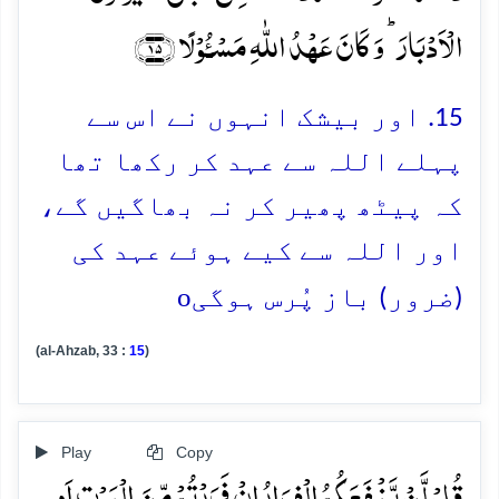
الۡاَدۡبَارَ ؕ وَ کَانَ عَہۡدُ اللّٰہِ مَسۡـُٔوۡلًا ﴿۱۵﴾
15. اور بیشک انہوں نے اس سے
پہلے اللہ سے عہد کر رکھا تھا
کہ پیٹھ پھیر کر نہ بھاگیں گے،
اور اللہ سے کیے ہوئے عہد کی
o
(ضرور) باز پُرس ہوگی
(al-Ahzab, 33 :
15
)
Play
Copy
قُلۡ لَّنۡ یَّنۡفَعَکُمُ الۡفِرَارُ اِنۡ فَرَرۡتُمۡ مِّنَ الۡمَوۡتِ اَوِ