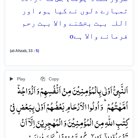
تمہارے دلوں نے کیا ہو، اور
اللہ بہت بخشنے والا بہت رحم
o
فرمانے والا ہے
(al-Ahzab, 33 :
5
)
Play
Copy
اَلنَّبِیُّ اَوۡلٰی بِالۡمُؤۡمِنِیۡنَ مِنۡ اَنۡفُسِہِمۡ وَ اَزۡوَاجُہٗۤ
اُمَّہٰتُہُمۡ ؕ وَ اُولُوا الۡاَرۡحَامِ بَعۡضُہُمۡ اَوۡلٰی بِبَعۡضٍ فِیۡ
کِتٰبِ اللّٰہِ مِنَ الۡمُؤۡمِنِیۡنَ وَ الۡمُہٰجِرِیۡنَ اِلَّاۤ اَنۡ