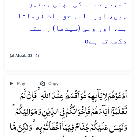
تمہارے منہ کی اپنی باتیں
ہیں، اور اللہ حق بات فرماتا
ہے، اور وہی (سیدھا) راستہ
o
دکھاتا ہے
(al-Ahzab, 33 :
4
)
Play
Copy
اُدۡعُوۡہُمۡ لِاٰبَآئِہِمۡ ہُوَ اَقۡسَطُ عِنۡدَ اللّٰہِ ۚ فَاِنۡ لَّمۡ
تَعۡلَمُوۡۤا اٰبَآءَہُمۡ فَاِخۡوَانُکُمۡ فِی الدِّیۡنِ وَ مَوَالِیۡکُمۡ ؕ
وَ لَیۡسَ عَلَیۡکُمۡ جُنَاحٌ فِیۡمَاۤ اَخۡطَاۡتُمۡ بِہٖ ۙ وَ لٰکِنۡ مَّا