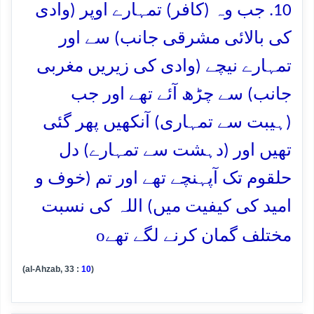
10. جب وہ (کافر) تمہارے اوپر (وادی
کی بالائی مشرقی جانب) سے اور
تمہارے نیچے (وادی کی زیریں مغربی
جانب) سے چڑھ آئے تھے اور جب
(ہیبت سے تمہاری) آنکھیں پھر گئی
تھیں اور (دہشت سے تمہارے) دل
حلقوم تک آپہنچے تھے اور تم (خوف و
امید کی کیفیت میں) اللہ کی نسبت
o
مختلف گمان کرنے لگے تھے
(al-Ahzab, 33 :
10
)