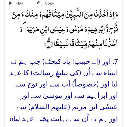
Play
Copy
وَ اِذۡ اَخَذۡنَا مِنَ النَّبِیّٖنَ مِیۡثَاقَہُمۡ وَ مِنۡکَ وَ مِنۡ
نُّوۡحٍ وَّ اِبۡرٰہِیۡمَ وَ مُوۡسٰی وَ عِیۡسَی ابۡنِ مَرۡیَمَ ۪ وَ
اَخَذۡنَا مِنۡہُمۡ مِّیۡثَاقًا غَلِیۡظًا ۙ﴿۷﴾
7. اور (اے حبیب! یاد کیجئے) جب ہم نے
انبیاء سے اُن (کی تبلیغِ رسالت) کا عہد
لیا اور (خصوصاً) آپ سے اور نوح سے
اور ابراہیم سے اور موسیٰ سے اور
عیسٰی ابن مریم (علیھم السلام) سے
o
اور ہم نے اُن سے نہایت پختہ عہد لیا