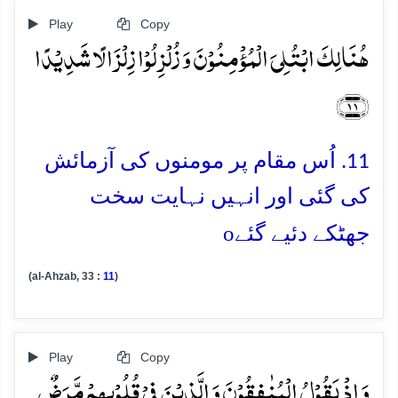
Play
Copy
ہُنَالِکَ ابۡتُلِیَ الۡمُؤۡمِنُوۡنَ وَ زُلۡزِلُوۡا زِلۡزَالًا شَدِیۡدًا
﴿۱۱﴾
11. اُس مقام پر مومنوں کی آزمائش
کی گئی اور انہیں نہایت سخت
o
جھٹکے دئیے گئے
(al-Ahzab, 33 :
11
)
Play
Copy
وَ اِذۡ یَقُوۡلُ الۡمُنٰفِقُوۡنَ وَ الَّذِیۡنَ فِیۡ قُلُوۡبِہِمۡ مَّرَضٌ