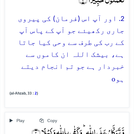
2. اور آپ اس (فرمان) کی پیروی
جاری رکھیئے جو آپ کے پاس آپ
کے رب کی طرف سے وحی کیا جاتا
ہے، بیشک اللہ ان کاموں سے
خبردار ہے جو تم انجام دیتے
o
ہو
(al-Ahzab, 33 :
2
)
Play
Copy
وَّ تَوَکَّلۡ عَلَی اللّٰہِ ؕ وَ کَفٰی بِاللّٰہِ وَکِیۡلًا ﴿۳﴾