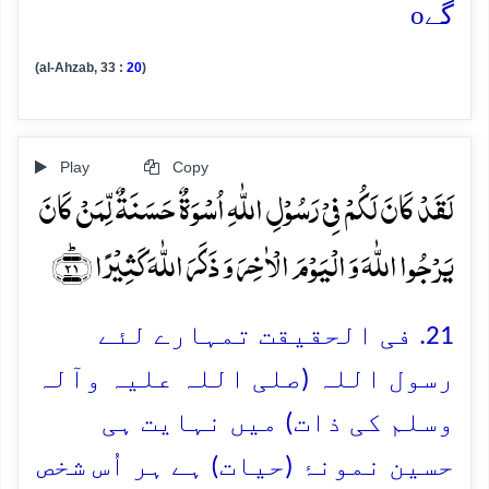
o
گے
(al-Ahzab, 33 :
20
)
Play
Copy
لَقَدۡ کَانَ لَکُمۡ فِیۡ رَسُوۡلِ اللّٰہِ اُسۡوَۃٌ حَسَنَۃٌ لِّمَنۡ کَانَ
یَرۡجُوا اللّٰہَ وَ الۡیَوۡمَ الۡاٰخِرَ وَ ذَکَرَ اللّٰہَ کَثِیۡرًا ﴿ؕ۲۱﴾
21. فی الحقیقت تمہارے لئے
رسول اللہ (صلی اللہ علیہ وآلہ
وسلم کی ذات) میں نہایت ہی
حسین نمونۂ (حیات) ہے ہر اُس شخص