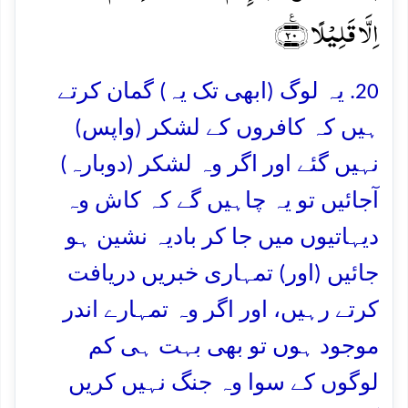
اِلَّا قَلِیۡلًا ﴿٪۲۰﴾
20. یہ لوگ (ابھی تک یہ) گمان کرتے
ہیں کہ کافروں کے لشکر (واپس)
نہیں گئے اور اگر وہ لشکر (دوبارہ)
آجائیں تو یہ چاہیں گے کہ کاش وہ
دیہاتیوں میں جا کر بادیہ نشین ہو
جائیں (اور) تمہاری خبریں دریافت
کرتے رہیں، اور اگر وہ تمہارے اندر
موجود ہوں تو بھی بہت ہی کم
لوگوں کے سوا وہ جنگ نہیں کریں