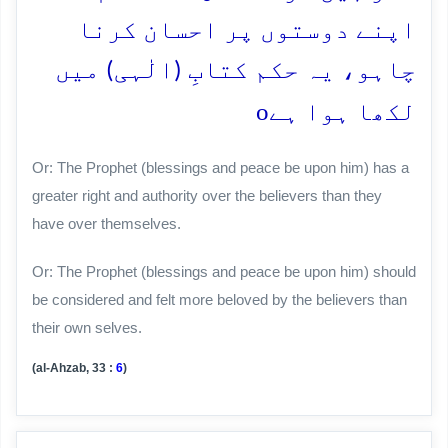
اپنے دوستوں پر احسان کرنا
چاہو، یہ حکم کتابِ (الٰہی) میں
o
لکھا ہوا ہے
Or: The Prophet (blessings and peace be upon him) has a
greater right and authority over the believers than they
have over themselves.
Or: The Prophet (blessings and peace be upon him) should
be considered and felt more beloved by the believers than
their own selves.
(al-Ahzab, 33 :
6
)