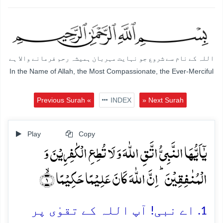
اللہ کے نام سے شروع جو نہایت مہربان ہمیشہ رحم فرمانے والا ہے
In the Name of Allah, the Most Compassionate, the Ever-Merciful
Previous Surah «
INDEX
» Next Surah
Play
Copy
یٰۤاَیُّہَا النَّبِیُّ اتَّقِ اللّٰہَ وَ لَا تُطِعِ الۡکٰفِرِیۡنَ وَ
الۡمُنٰفِقِیۡنَ ؕ اِنَّ اللّٰہَ کَانَ عَلِیۡمًا حَکِیۡمًا ۙ﴿۱﴾
1. اے نبی! آپ اللہ کے تقوٰی پر