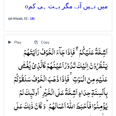
o
میں نہیں آتے مگر بہت ہی کم
(al-Ahzab, 33 :
18
)
Play
Copy
اَشِحَّۃً عَلَیۡکُمۡ ۚۖ فَاِذَا جَآءَ الۡخَوۡفُ رَاَیۡتَہُمۡ
یَنۡظُرُوۡنَ اِلَیۡکَ تَدُوۡرُ اَعۡیُنُہُمۡ کَالَّذِیۡ یُغۡشٰی
عَلَیۡہِ مِنَ الۡمَوۡتِ ۚ فَاِذَا ذَہَبَ الۡخَوۡفُ سَلَقُوۡکُمۡ
بِاَلۡسِنَۃٍ حِدَادٍ اَشِحَّۃً عَلَی الۡخَیۡرِ ؕ اُولٰٓئِکَ لَمۡ
یُؤۡمِنُوۡا فَاَحۡبَطَ اللّٰہُ اَعۡمَالَہُمۡ ؕ وَ کَانَ ذٰلِکَ عَلَی