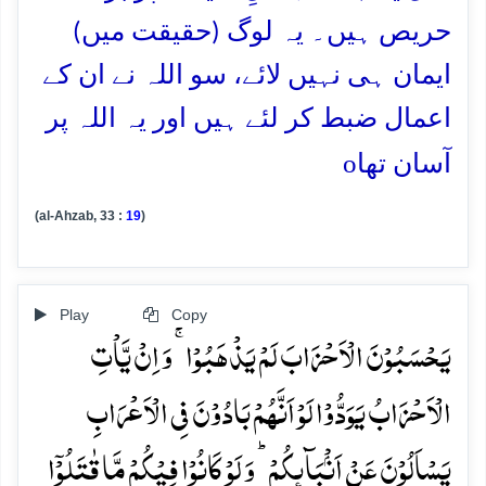
حریص ہیں۔ یہ لوگ (حقیقت میں)
ایمان ہی نہیں لائے، سو اللہ نے ان کے
اعمال ضبط کر لئے ہیں اور یہ اللہ پر
o
آسان تھا
(al-Ahzab, 33 :
19
)
Play
Copy
یَحۡسَبُوۡنَ الۡاَحۡزَابَ لَمۡ یَذۡہَبُوۡا ۚ وَ اِنۡ یَّاۡتِ
الۡاَحۡزَابُ یَوَدُّوۡا لَوۡ اَنَّہُمۡ بَادُوۡنَ فِی الۡاَعۡرَابِ
یَسۡاَلُوۡنَ عَنۡ اَنۡۢبَآئِکُمۡ ؕ وَ لَوۡ کَانُوۡا فِیۡکُمۡ مَّا قٰتَلُوۡۤا