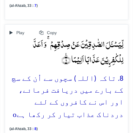
(al-Ahzab, 33 :
7
)
Play
Copy
لِّیَسۡـَٔلَ الصّٰدِقِیۡنَ عَنۡ صِدۡقِہِمۡ ۚ وَ اَعَدَّ
لِلۡکٰفِرِیۡنَ عَذَابًا اَلِیۡمًا ٪﴿۸﴾
8. تاکہ (اللہ) سچوں سے اُن کے سچ
کے بارے میں دریافت فرمائے،
اور اس نے کافروں کے لئے
o
دردناک عذاب تیار کر رکھا ہے
(al-Ahzab, 33 :
8
)