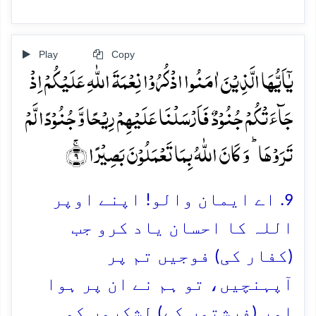
Play
Copy
یٰۤاَیُّہَا الَّذِیۡنَ اٰمَنُوا اذۡکُرُوۡا نِعۡمَۃَ اللّٰہِ عَلَیۡکُمۡ اِذۡ
جَآءَتۡکُمۡ جُنُوۡدٌ فَاَرۡسَلۡنَا عَلَیۡہِمۡ رِیۡحًا وَّ جُنُوۡدًا لَّمۡ
تَرَوۡہَا ؕ وَ کَانَ اللّٰہُ بِمَا تَعۡمَلُوۡنَ بَصِیۡرًا ۚ﴿۹﴾
9. اے ایمان والو! اپنے اوپر
اللہ کا احسان یاد کرو جب
(کفار کی) فوجیں تم پر
آپہنچیں، تو ہم نے ان پر ہوا
اور (فرشتوں کے) لشکروں کو