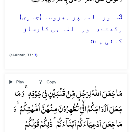
3. اور اللہ پر بھروسہ (جاری)
رکھئے، اور اللہ ہی کارساز
o
کافی ہے
(al-Ahzab, 33 :
3
)
Play
Copy
مَا جَعَلَ اللّٰہُ لِرَجُلٍ مِّنۡ قَلۡبَیۡنِ فِیۡ جَوۡفِہٖ ۚ وَ مَا
جَعَلَ اَزۡوَاجَکُمُ الّٰٓیِٴۡ تُظٰہِرُوۡنَ مِنۡہُنَّ اُمَّہٰتِکُمۡ ۚ وَ
مَا جَعَلَ اَدۡعِیَآءَکُمۡ اَبۡنَآءَکُمۡ ؕ ذٰلِکُمۡ قَوۡلُکُمۡ