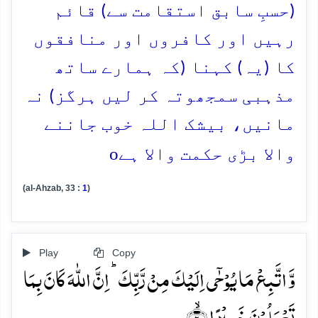
(حسبِ سابق استقامت سے) قائم
رہیں اور کافروں اور منافقوں
کا (یہ) کہنا (کہ ہمارے ساتھ
مذہبی سمجھوتہ کر لیں ہرگز) نہ
مانیں، بیشک اللہ خوب جاننے
o
والا بڑی حکمت والا ہے
(al-Ahzab, 33 :
1
)
Play
Copy
وَّ اتَّبِعۡ مَا یُوۡحٰۤی اِلَیۡکَ مِنۡ رَّبِّکَ ؕ اِنَّ اللّٰہَ کَانَ بِمَا
تَعۡمَلُوۡنَ خَبِیۡرًا ۙ﴿۲﴾