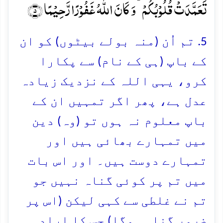
تَعَمَّدَتۡ قُلُوۡبُکُمۡ ؕ وَ کَانَ اللّٰہُ غَفُوۡرًا رَّحِیۡمًا ﴿۵﴾
5. تم اُن (منہ بولے بیٹوں) کو ان
کے باپ (ہی کے نام) سے پکارا
کرو، یہی اللہ کے نزدیک زیادہ
عدل ہے، پھر اگر تمہیں ان کے
باپ معلوم نہ ہوں تو (وہ) دین
میں تمہارے بھائی ہیں اور
تمہارے دوست ہیں۔ اور اس بات
میں تم پر کوئی گناہ نہیں جو
تم نے غلطی سے کہی لیکن (اس پر
ضرور گناہ ہوگا) جس کا ارادہ