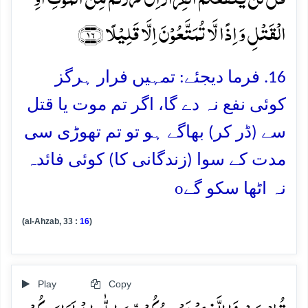
الۡقَتۡلِ وَ اِذًا لَّا تُمَتَّعُوۡنَ اِلَّا قَلِیۡلًا ﴿۱۶﴾
16. فرما دیجئے: تمہیں فرار ہرگز
کوئی نفع نہ دے گا، اگر تم موت یا قتل
سے (ڈر کر) بھاگے ہو تو تم تھوڑی سی
مدت کے سوا (زندگانی کا) کوئی فائدہ
o
نہ اٹھا سکو گے
(al-Ahzab, 33 :
16
)
Play
Copy