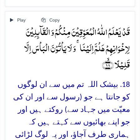
Play
Copy
قَدۡ یَعۡلَمُ اللّٰہُ الۡمُعَوِّقِیۡنَ مِنۡکُمۡ وَ الۡقَآئِلِیۡنَ
لِاِخۡوَانِہِمۡ ہَلُمَّ اِلَیۡنَا ۚ وَ لَا یَاۡتُوۡنَ الۡبَاۡسَ اِلَّا
قَلِیۡلًا ﴿ۙ۱۸﴾
18. بیشک اللہ تم میں سے ان لوگوں
کو جانتا ہے جو (رسول سے اور ان کی
معیّت میں جہاد سے) روکتے ہیں اور
جو اپنے بھائیوں سے کہتے ہیں کہ
ہماری طرف آجاؤ، اور یہ لوگ لڑائی