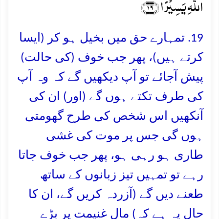
اللّٰہِ یَسِیۡرًا ﴿۱۹﴾
19. تمہارے حق میں بخیل ہو کر (ایسا
کرتے ہیں)، پھر جب خوف (کی حالت)
پیش آجائے تو آپ دیکھیں گے کہ وہ آپ
کی طرف تکتے ہوں گے (اور) ان کی
آنکھیں اس شخص کی طرح گھومتی
ہوں گی جس پر موت کی غشی
طاری ہو رہی ہو، پھر جب خوف جاتا
رہے تو تمہیں تیز زبانوں کے ساتھ
طعنے دیں گے (آزردہ کریں گے، ان کا
حال یہ ہے کہ) مالِ غنیمت پر بڑے