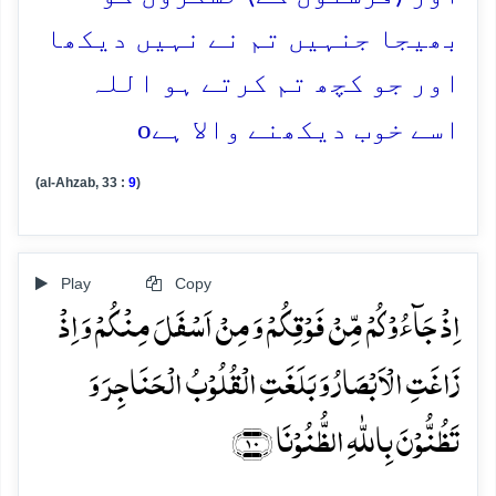
بھیجا جنہیں تم نے نہیں دیکھا
اور جو کچھ تم کرتے ہو اللہ
o
اسے خوب دیکھنے والا ہے
(al-Ahzab, 33 :
9
)
Play
Copy
اِذۡ جَآءُوۡکُمۡ مِّنۡ فَوۡقِکُمۡ وَ مِنۡ اَسۡفَلَ مِنۡکُمۡ وَ اِذۡ
زَاغَتِ الۡاَبۡصَارُ وَ بَلَغَتِ الۡقُلُوۡبُ الۡحَنَاجِرَ وَ
تَظُنُّوۡنَ بِاللّٰہِ الظُّنُوۡنَا ﴿۱۰﴾