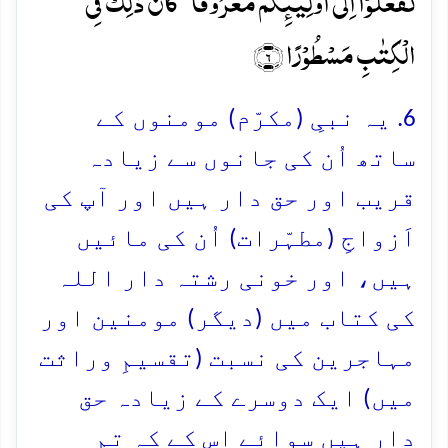
تَفۡعَلُوۡۤا اِلٰۤی اَوۡلِیٰٓئِکُمۡ مَّعۡرُوۡفًا ؕ کَانَ ذٰلِکَ فِی
الۡکِتٰبِ مَسۡطُوۡرًا ﴿۶﴾
6. یہ نبیِ (مکرّم) مومنوں کے
ساتھ اُن کی جانوں سے زیادہ
قریب اور حق دار ہیں اور آپ کی
اَزواجِ (مطہّرات) اُن کی مائیں
ہیں، اور خونی رشتہ دار اللہ
کی کتاب میں (دیگر) مومنین اور
مہاجرین کی نسبت (تقسیمِ وراثت
میں) ایک دوسرے کے زیادہ حق
دار ہیں سوائے اس کے کہ تم