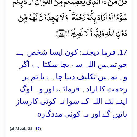
قُلۡ مَنۡ ذَا الَّذِیۡ یَعۡصِمُکُمۡ مِّنَ اللّٰہِ اِنۡ اَرَادَ بِکُمۡ
سُوۡٓءًا اَوۡ اَرَادَ بِکُمۡ رَحۡمَۃً ؕ وَ لَا یَجِدُوۡنَ لَہُمۡ مِّنۡ
دُوۡنِ اللّٰہِ وَلِیًّا وَّ لَا نَصِیۡرًا ﴿۱۷﴾
17. فرما دیجئے: کون ایسا شخص ہے
جو تمہیں اللہ سے بچا سکتا ہے اگر
وہ تمہیں تکلیف دینا چاہے یا تم پر
رحمت کا ارادہ فرمائے، اور وہ لوگ
اپنے لئے اللہ کے سوا نہ کوئی کارساز
o
پائیں گے اور نہ کوئی مددگار
(al-Ahzab, 33 :
17
)