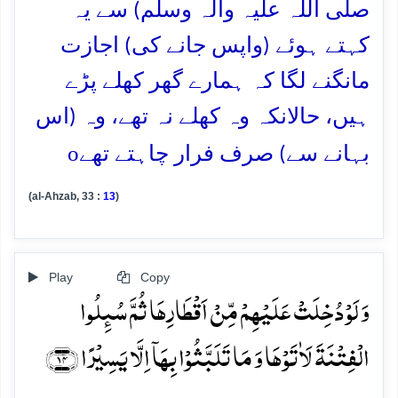
صلی اللہ علیہ وآلہ وسلم) سے یہ
کہتے ہوئے (واپس جانے کی) اجازت
مانگنے لگا کہ ہمارے گھر کھلے پڑے
ہیں، حالانکہ وہ کھلے نہ تھے، وہ (اس
o
بہانے سے) صرف فرار چاہتے تھے
(al-Ahzab, 33 :
13
)
Play
Copy
وَ لَوۡ دُخِلَتۡ عَلَیۡہِمۡ مِّنۡ اَقۡطَارِہَا ثُمَّ سُئِلُوا
الۡفِتۡنَۃَ لَاٰتَوۡہَا وَ مَا تَلَبَّثُوۡا بِہَاۤ اِلَّا یَسِیۡرًا ﴿۱۴﴾