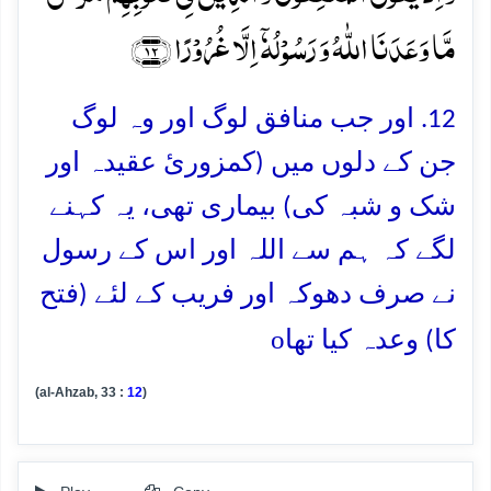
مَّا وَعَدَنَا اللّٰہُ وَ رَسُوۡلُہٗۤ اِلَّا غُرُوۡرًا ﴿۱۲﴾
12. اور جب منافق لوگ اور وہ لوگ
جن کے دلوں میں (کمزورئ عقیدہ اور
شک و شبہ کی) بیماری تھی، یہ کہنے
لگے کہ ہم سے اللہ اور اس کے رسول
نے صرف دھوکہ اور فریب کے لئے (فتح
o
کا) وعدہ کیا تھا
(al-Ahzab, 33 :
12
)