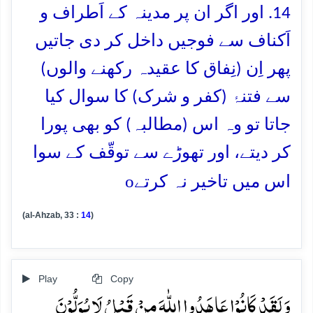
14. اور اگر ان پر مدینہ کے اَطراف و
اَکناف سے فوجیں داخل کر دی جاتیں
پھر اِن (نِفاق کا عقیدہ رکھنے والوں)
سے فتنۂ (کفر و شرک) کا سوال کیا
جاتا تو وہ اس (مطالبہ) کو بھی پورا
کر دیتے، اور تھوڑے سے توقّف کے سوا
o
اس میں تاخیر نہ کرتے
(al-Ahzab, 33 :
14
)
Play
Copy
وَ لَقَدۡ کَانُوۡا عَاہَدُوا اللّٰہَ مِنۡ قَبۡلُ لَا یُوَلُّوۡنَ