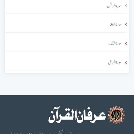
سورۃ الرحمٰن
سورۃ الواقعہ
سورۃ الملک
سورۃ المزمل