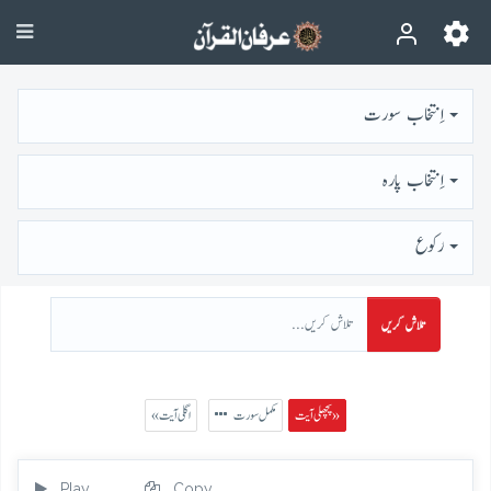
اِنتخاب سورت
اِنتخاب پارہ
رُكوع
تلاش کریں
پچھلی آیت »
مکمل سورت
« اگلی آیت
Play
Copy