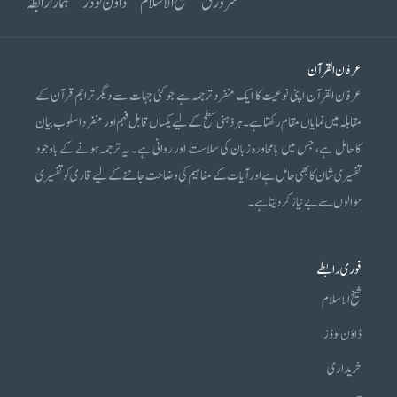
سرورق
شیخ الاسلام
ڈاؤن لوڈز
ہمارا رابطہ
عرفان القرآن
عرفان القرآن اپنی نوعیت کا ایک منفرد ترجمہ ہے جو کئی جہات سے دیگر تراجم قرآن کے
مقابلہ میں نمایاں مقام رکھتا ہے۔ ہر ذہنی سطح کے لیے یکساں قابل فہم اور منفرد اسلوب بیان
کا حامل ہے، جس میں بامحاورہ زبان کی سلاست اور روانی ہے۔ یہ ترجمہ ہونے کے باوجود
تفسیری شان کا بھی حامل ہے اور آیات کے مفاہیم کی وضاحت جاننے کے لیے قاری کو تفسیری
حوالوں سے بے نیاز کر دیتا ہے۔
فوری رابطے
شیخ الاسلام
ڈاؤن لوڈز
خریداری