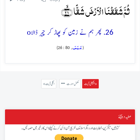
ثُمَّ شَقَقۡنَا الۡاَرۡضَ شَقًّا ﴿ۙ۲۶﴾
o
26. پھر ہم نے زمین کو پھاڑ کر چیر ڈالا
عَبَسَ
، 80 : 26)
(
پچھلی آیت »
مکمل سورت
« اگلی آیت
عطیہ دیجئے
کتابیں، میگزین، خطابات اور دیگر اسلامک لٹریچر آن لائن کرنے کیلئے اس کار خیر میں حصہ لیں۔