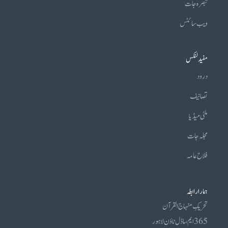
تبصرہ جات
ویب سائٹس
مفید لنکس
درود
تصانیف
ملٹی میڈیا
مجلہ جات
فلاح عامہ
ہمارا رابطہ
تحریکِ منہاج القرآن
365 ایم، ماڈل ٹاؤن لاہور