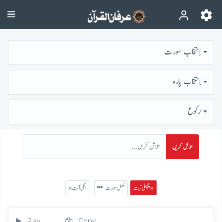
اِنتخاب سورت
اِنتخاب پارہ
رُكوع
تلاش کریں
پچھلی آیت »
مکمل سورت
« اگلی آیت
Play
Copy