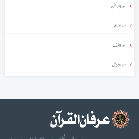
سورۃ الرحمٰن
سورۃ الواقعہ
سورۃ الملک
سورۃ المزمل