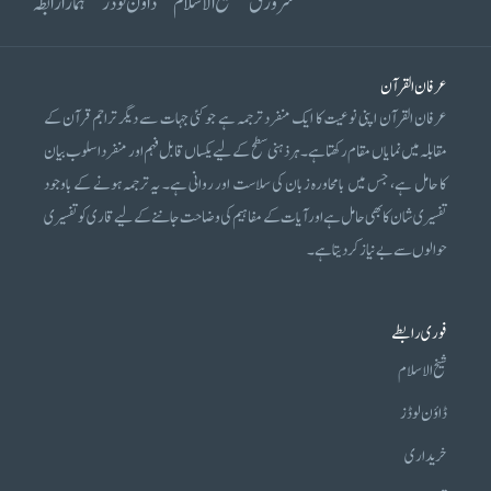
سرورق
شیخ الاسلام
ڈاؤن لوڈز
ہمارا رابطہ
عرفان القرآن
عرفان القرآن اپنی نوعیت کا ایک منفرد ترجمہ ہے جو کئی جہات سے دیگر تراجم قرآن کے
مقابلہ میں نمایاں مقام رکھتا ہے۔ ہر ذہنی سطح کے لیے یکساں قابل فہم اور منفرد اسلوب بیان
کا حامل ہے، جس میں بامحاورہ زبان کی سلاست اور روانی ہے۔ یہ ترجمہ ہونے کے باوجود
تفسیری شان کا بھی حامل ہے اور آیات کے مفاہیم کی وضاحت جاننے کے لیے قاری کو تفسیری
حوالوں سے بے نیاز کر دیتا ہے۔
فوری رابطے
شیخ الاسلام
ڈاؤن لوڈز
خریداری