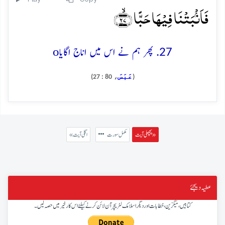
فَاَنۡۢبَتۡنَا فِیۡہَا حَبًّا ﴿ۙ۲۷﴾
o
27. پھر ہم نے اس میں اناج اگایا
عَبَسَ
، 80 : 27)
(
پچھلی آیت »
مکمل سورت
« اگلی آیت
عطیہ دیجئے
کتابیں، میگزین، خطابات اور دیگر اسلامک لٹریچر آن لائن کرنے کیلئے اس کار خیر میں حصہ لیں۔