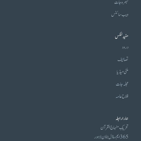
تبصرہ جات
ویب سائٹس
مفید لنکس
درود
تصانیف
ملٹی میڈیا
مجلہ جات
فلاح عامہ
ہمارا رابطہ
تحریکِ منہاج القرآن
365 ایم، ماڈل ٹاؤن لاہور