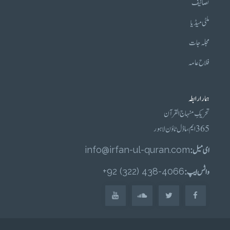
تصانیف
ملٹی میڈیا
مجلہ جات
فلاح عامہ
ہمارا رابطہ
تحریکِ منہاج القرآن
365 ایم، ماڈل ٹاؤن لاہور
ای میل :
info@irfan-ul-quran.com
واٹس ایپ :
4066-438 (322) 92+