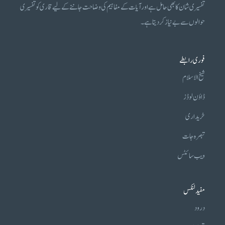
تفسیری شان کا بھی حامل ہے اور آیات کے مفاہیم کی وضاحت جاننے کے لیے قاری کو تفسیری
حوالوں سے بے نیاز کر دیتا ہے۔
فوری رابطے
شیخ الاسلام
ڈاؤن لوڈز
خریداری
تبصرہ جات
ویب سائٹس
مفید لنکس
درود