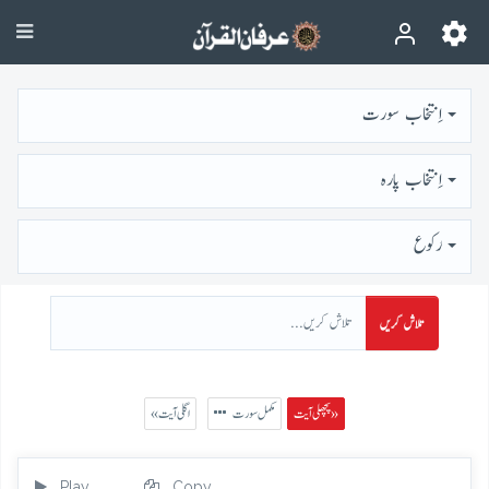
اِنتخاب سورت
اِنتخاب پارہ
رُكوع
تلاش کریں
پچھلی آیت »
مکمل سورت
« اگلی آیت
Play
Copy