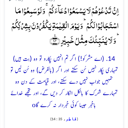
اِنۡ تَدۡعُوۡہُمۡ لَا یَسۡمَعُوۡا دُعَآءَکُمۡ ۚ وَ لَوۡ سَمِعُوۡا مَا
اسۡتَجَابُوۡا لَکُمۡ ؕ وَ یَوۡمَ الۡقِیٰمَۃِ یَکۡفُرُوۡنَ بِشِرۡکِکُمۡ
ؕ وَ لَا یُنَبِّئُکَ مِثۡلُ خَبِیۡرٍ ﴿٪۱۴﴾
14. (اے مشرکو!) اگر تم انہیں پکارو تو وہ (بت ہیں)
تمہاری پکار نہیں سُن سکتے اور اگر (بالفرض) وہ سُن لیں تو
تمہیں جواب نہیں دے سکتے، اور قیامت کے دن وہ
تمہارے شِرک کا بالکل انکار کر دیں گے، اور تجھے خدائے
o
باخبر جیسا کوئی خبردار نہ کرے گا
فَاطِر
، 35 : 14)
(