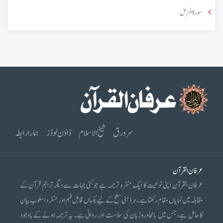
سورۃ المزمل
سرورق
شیخ الاسلام
ڈاؤن لوڈز
ہمارا رابطہ
عرفان القرآن
عرفان القرآن اپنی نوعیت کا ایک منفرد ترجمہ ہے جو کئی جہات سے دیگر تراجم قرآن کے
مقابلہ میں نمایاں مقام رکھتا ہے۔ ہر ذہنی سطح کے لیے یکساں قابل فہم اور منفرد اسلوب بیان
کا حامل ہے، جس میں بامحاورہ زبان کی سلاست اور روانی ہے۔ یہ ترجمہ ہونے کے باوجود