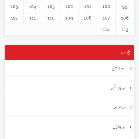
105
104
103
102
101
100
99
112
111
110
109
108
107
106
114
113
پنج سورہ
سورۃ یٰسین
سورۃ الرحمٰن
سورۃ الواقعہ
سورۃ الملک