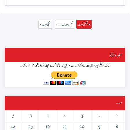
پچھلی آیت »
مکمل سورت
« اگلی آیت
عطیہ دیجئے
کتابیں، میگزین، خطابات اور دیگر اسلامک لٹریچر آن لائن کرنے کیلئے اس کار خیر میں حصہ لیں۔
سورہ
7
6
5
4
3
2
1
14
13
12
11
10
9
8