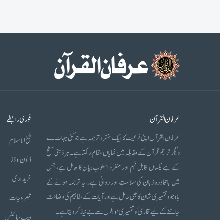
عرفان القرآن
فوری رابطے
عرفان القرآن اپنی نوعیت کا ایک منفرد ترجمہ ہے جو کئی جہات سے
شیخ الاسلام
دیگر تراجم قرآن کے مقابلہ میں نمایاں مقام رکھتا ہے۔ ہر ذہنی سطح
ڈاؤن لوڈز
کے لیے یکساں قابل فہم اور منفرد اسلوب بیان کا حامل ہے، جس
خریداری
میں بامحاورہ زبان کی سلاست اور روانی ہے۔ یہ ترجمہ ہونے کے
باوجود تفسیری شان کا بھی حامل ہے اور آیات کے مفاہیم کی وضاحت
تبصرہ جات
جاننے کے لیے قاری کو تفسیری حوالوں سے بے نیاز کر دیتا ہے۔
ویب سائٹس