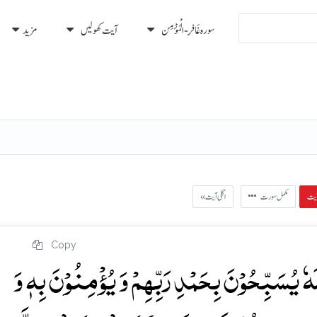
سورہ غَافِر - الْمُؤْمِن
آیت کھولیں
مزید
رہ
رُكوع
مکمل سورت
« اگلی آیت
Copy
ٗ یُسَبِّحُوۡنَ بِحَمۡدِ رَبِّہِمۡ وَ یُؤۡمِنُوۡنَ بِہٖ وَ