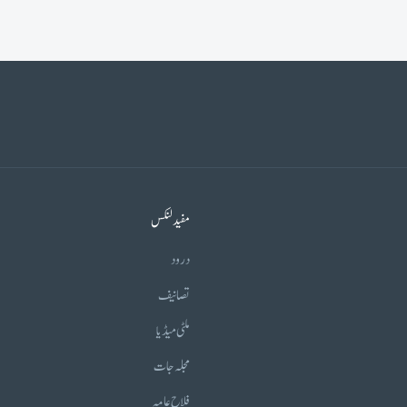
مفید لنکس
درود
تصانیف
ملٹی میڈیا
مجلہ جات
فلاح عامہ