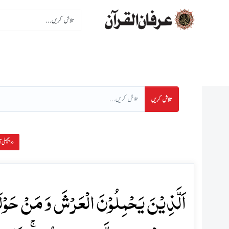
اِنتخاب سورت
اِنتخاب پا
تلاش کریں
پچھلی آیت »
اَلَّذِیۡنَ یَحۡمِلُوۡنَ الۡعَرۡشَ وَ مَنۡ حَوۡلَہ