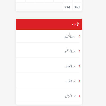
114
113
پنج سورہ
سورۃ یٰسین
سورۃ الرحمٰن
سورۃ الواقعہ
سورۃ الملک
سورۃ المزمل