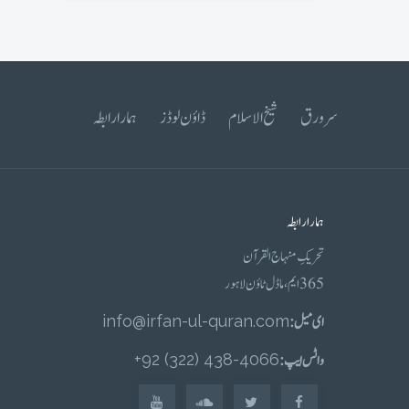
سرورق
شیخ الاسلام
ڈاؤن لوڈز
ہمارا رابطہ
ہمارا رابطہ
تحریکِ منہاج القرآن
365 ایم، ماڈل ٹاؤن لاہور
ای میل :
info@irfan-ul-quran.com
واٹس ایپ :
4066-438 (322) 92+