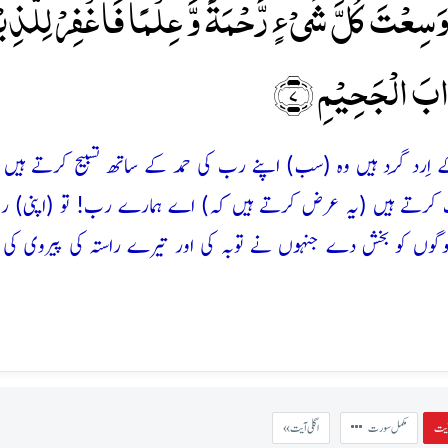
وَسِعۡتَ کُلَّ شَیۡءٍ رَّحۡمَۃً وَّ عِلۡمًا فَاغۡفِرۡ لِلَّذِ
ابَ الۡجَحِیۡمِ ﴿۷﴾
ے اِرد گِرد ہیں وہ (سب) اپنے رب کی حمد کے ساتھ تسبیح کرتے ہیں 
غفرت کرتے ہیں (یہ عرض کرتے ہیں کہ) اے ہمارے رب! تو (اپنی) ر
لوگوں کو بخش دے جنہوں نے توبہ کی اور تیرے راستہ کی پیروی کی ا
مکمل سورت
« اگلی آیت