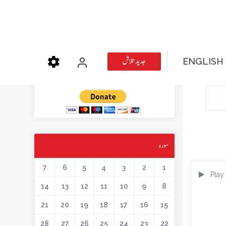
عطیہ دیجئے
جدید تلاش
ENGLISH
کتابیں، میگزین، خطابات اور دیگر اسلامک لٹریچر آن لائن کرنے کیلئے اس کار
خیر میں حصہ لیں۔
سورہ
7
6
5
4
3
2
1
Play
14
13
12
11
10
9
8
21
20
19
18
17
16
15
28
27
26
25
24
23
22