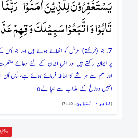
یَسۡتَغۡفِرُوۡنَ لِلَّذِیۡنَ اٰمَنُوۡا ۚ رَبَّنَا 
تَابُوۡا وَ اتَّبَعُوۡا سَبِیۡلَکَ وَ قِہِمۡ عَذَ
7. جو (فرشتے) عرش کو اٹھائے ہوئے ہیں اور جو اُس ک
پر ایمان رکھتے ہیں اور اہلِ ایمان کے لئے دعائے م
اور علم سے ہر شے کا احاطہ فرمائے ہوئے ہے، پس اُن 
o
انہیں دوزخ کے عذاب سے بچا لے
غَافِر - الْمُؤْمِن
، 40 : 7)
(
پچھلی آیت »