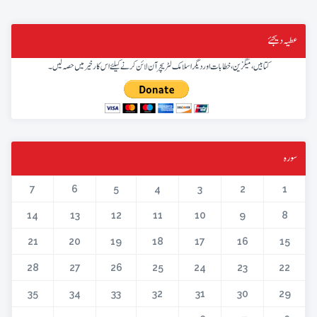
عطیہ دیجئے
کتابیں، میگزین، خطابات اور دیگر اسلامک لٹریچر آن لائن کرنے کیلئے اس کار خیر میں حصہ لیں۔
سورہ
7
6
5
4
3
2
1
14
13
12
11
10
9
8
21
20
19
18
17
16
15
28
27
26
25
24
23
22
35
34
33
32
31
30
29