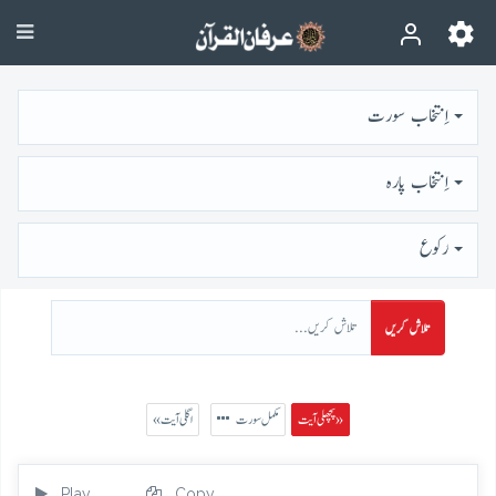
اِنتخاب سورت
اِنتخاب پارہ
رُكوع
تلاش کریں
پچھلی آیت »
مکمل سورت
« اگلی آیت
Play
Copy