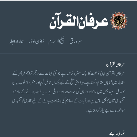
سرورق
شیخ الاسلام
ڈاؤن لوڈز
ہمارا رابطہ
عرفان القرآن
عرفان القرآن اپنی نوعیت کا ایک منفرد ترجمہ ہے جو کئی جہات سے دیگر تراجم قرآن کے
مقابلہ میں نمایاں مقام رکھتا ہے۔ ہر ذہنی سطح کے لیے یکساں قابل فہم اور منفرد اسلوب بیان
کا حامل ہے، جس میں بامحاورہ زبان کی سلاست اور روانی ہے۔ یہ ترجمہ ہونے کے باوجود
تفسیری شان کا بھی حامل ہے اور آیات کے مفاہیم کی وضاحت جاننے کے لیے قاری کو تفسیری
حوالوں سے بے نیاز کر دیتا ہے۔
فوری رابطے