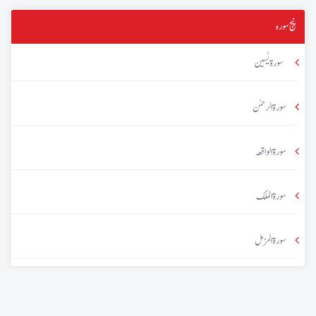
پنج سورہ
سورۃ یٰسین
سورۃ الرحمٰن
سورۃ الواقعہ
سورۃ الملک
سورۃ المزمل