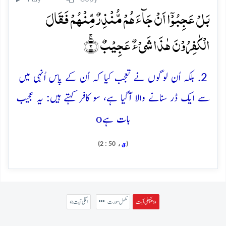
بَلۡ عَجِبُوۡۤا اَنۡ جَآءَہُمۡ مُّنۡذِرٌ مِّنۡہُمۡ فَقَالَ
الۡکٰفِرُوۡنَ ہٰذَا شَیۡءٌ عَجِیۡبٌ ۚ﴿۲﴾
2. بلکہ اُن لوگوں نے تعجب کیا کہ اُن کے پاس اُنہی میں
سے ایک ڈر سنانے والا آگیا ہے، سو کافر کہتے ہیں: یہ عجیب
o
بات ہے
ق
، 50 : 2)
(
پچھلی آیت »
مکمل سورت
« اگلی آیت