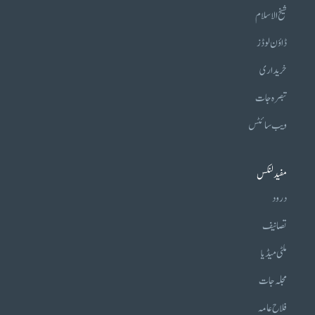
شیخ الاسلام
ڈاؤن لوڈز
خریداری
تبصرہ جات
ویب سائٹس
مفید لنکس
درود
تصانیف
ملٹی میڈیا
مجلہ جات
فلاح عامہ