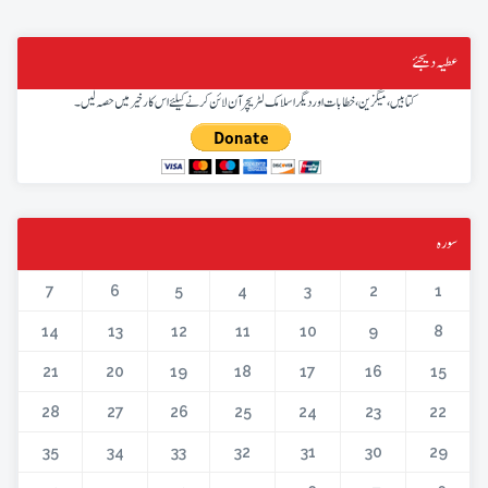
عطیہ دیجئے
کتابیں، میگزین، خطابات اور دیگر اسلامک لٹریچر آن لائن کرنے کیلئے اس کار خیر میں حصہ لیں۔
سورہ
7
6
5
4
3
2
1
14
13
12
11
10
9
8
21
20
19
18
17
16
15
28
27
26
25
24
23
22
35
34
33
32
31
30
29