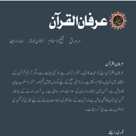
سرورق
شیخ الاسلام
ڈاؤن لوڈز
ہمارا رابطہ
عرفان القرآن
عرفان القرآن اپنی نوعیت کا ایک منفرد ترجمہ ہے جو کئی جہات سے دیگر تراجم قرآن کے
مقابلہ میں نمایاں مقام رکھتا ہے۔ ہر ذہنی سطح کے لیے یکساں قابل فہم اور منفرد اسلوب بیان
کا حامل ہے، جس میں بامحاورہ زبان کی سلاست اور روانی ہے۔ یہ ترجمہ ہونے کے باوجود
تفسیری شان کا بھی حامل ہے اور آیات کے مفاہیم کی وضاحت جاننے کے لیے قاری کو تفسیری
حوالوں سے بے نیاز کر دیتا ہے۔
فوری رابطے