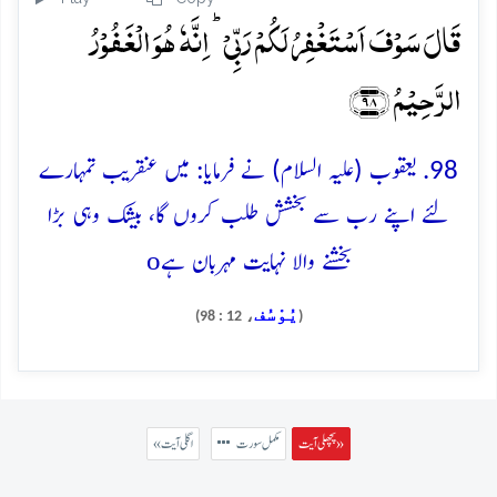
قَالَ سَوۡفَ اَسۡتَغۡفِرُ لَکُمۡ رَبِّیۡ ؕ اِنَّہٗ ہُوَ الۡغَفُوۡرُ
الرَّحِیۡمُ ﴿۹۸﴾
98. یعقوب (علیہ السلام) نے فرمایا: میں عنقریب تمہارے
لئے اپنے رب سے بخشش طلب کروں گا، بیشک وہی بڑا
o
بخشنے والا نہایت مہربان ہے
يُوْسُف
، 12 : 98)
(
پچھلی آیت »
مکمل سورت
« اگلی آیت