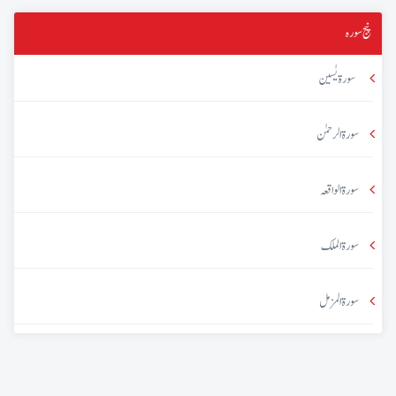
پنج سورہ
سورۃ یٰسین
سورۃ الرحمٰن
سورۃ الواقعہ
سورۃ الملک
سورۃ المزمل