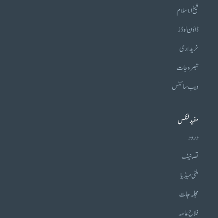
شیخ الاسلام
ڈاؤن لوڈز
خریداری
تبصرہ جات
ویب سائٹس
مفید لنکس
درود
تصانیف
ملٹی میڈیا
مجلہ جات
فلاح عامہ