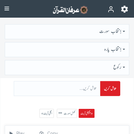
اِنتخاب سورت
اِنتخاب پارہ
رُكوع
تلاش کریں
پچھلی آیت »
مکمل سورت
« اگلی آیت
Play
Copy