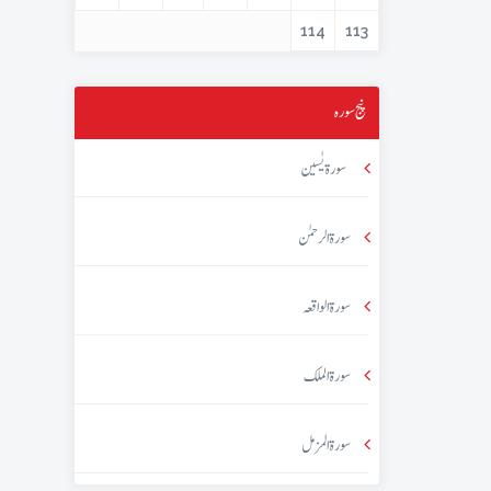
114
113
پنج سورہ
سورۃ یٰسین
سورۃ الرحمٰن
سورۃ الواقعہ
سورۃ الملک
سورۃ المزمل