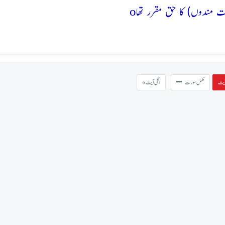
o
مکمل سورت
« اگلی آیت