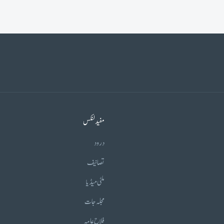
مفید لنکس
درود
تصانیف
ملٹی میڈیا
مجلہ جات
فلاح عامہ