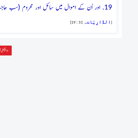
19. اور اُن کے اموال میں سائل اور محروم (سب حاجت مندوں) کا حق مقرر تھا
الذَّارِيَات
، 51 : 19)
(
پچھلی آیت »