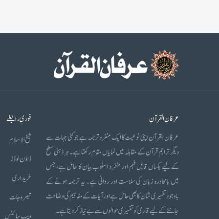
عرفان القرآن
فوری رابطے
عرفان القرآن اپنی نوعیت کا ایک منفرد ترجمہ ہے جو کئی جہات سے
شیخ الاسلام
دیگر تراجم قرآن کے مقابلہ میں نمایاں مقام رکھتا ہے۔ ہر ذہنی سطح
ڈاؤن لوڈز
کے لیے یکساں قابل فہم اور منفرد اسلوب بیان کا حامل ہے، جس
خریداری
میں بامحاورہ زبان کی سلاست اور روانی ہے۔ یہ ترجمہ ہونے کے
باوجود تفسیری شان کا بھی حامل ہے اور آیات کے مفاہیم کی وضاحت
تبصرہ جات
جاننے کے لیے قاری کو تفسیری حوالوں سے بے نیاز کر دیتا ہے۔
ویب سائٹس