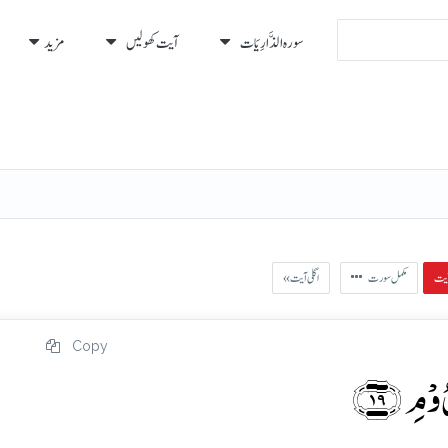
سورہ الذَّارِيَات
آیت کھولیں
مزید
رہ
رُكوع
مکمل سورت
« اگلی آیت
Copy
وۡمِ ﴿۱۹﴾