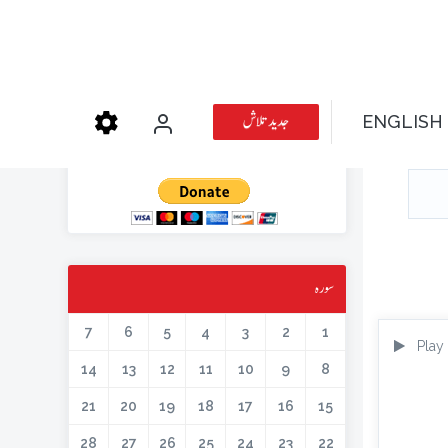
عطیہ دیجئے
جدید تلاش
ENGLISH
کتابیں، میگزین، خطابات اور دیگر اسلامک لٹریچر آن لائن کرنے کیلئے اس کار
خیر میں حصہ لیں۔
سورہ
7
6
5
4
3
2
1
Play
14
13
12
11
10
9
8
21
20
19
18
17
16
15
28
27
26
25
24
23
22