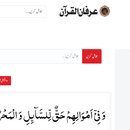
اِنتخاب سورت
اِنتخاب پا
تلاش کریں
پچھلی آیت »
وَ فِیۡۤ اَمۡوَالِہِمۡ حَقٌّ لِّلسَّآئِلِ وَ الۡمَحۡرُ