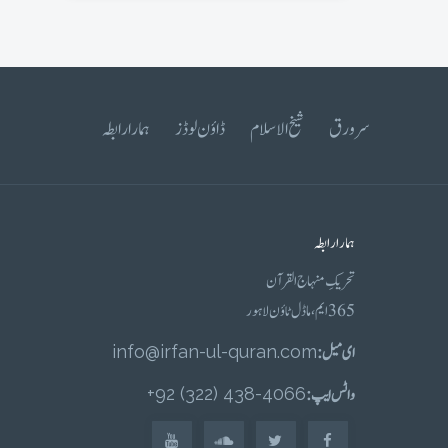
سرورق
شیخ الاسلام
ڈاؤن لوڈز
ہمارا رابطہ
ہمارا رابطہ
تحریکِ منہاج القرآن
365 ایم، ماڈل ٹاؤن لاہور
ای میل :
info@irfan-ul-quran.com
واٹس ایپ :
4066-438 (322) 92+