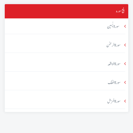
پنج سورہ
سورۃ یٰسین
سورۃ الرحمٰن
سورۃ الواقعہ
سورۃ الملک
سورۃ المزمل