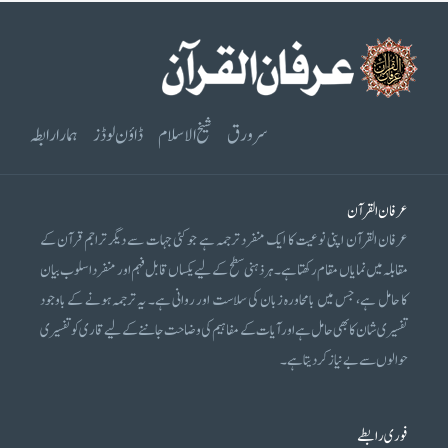
سرورق
شیخ الاسلام
ڈاؤن لوڈز
ہمارا رابطہ
عرفان القرآن
عرفان القرآن اپنی نوعیت کا ایک منفرد ترجمہ ہے جو کئی جہات سے دیگر تراجم قرآن کے
مقابلہ میں نمایاں مقام رکھتا ہے۔ ہر ذہنی سطح کے لیے یکساں قابل فہم اور منفرد اسلوب بیان
کا حامل ہے، جس میں بامحاورہ زبان کی سلاست اور روانی ہے۔ یہ ترجمہ ہونے کے باوجود
تفسیری شان کا بھی حامل ہے اور آیات کے مفاہیم کی وضاحت جاننے کے لیے قاری کو تفسیری
حوالوں سے بے نیاز کر دیتا ہے۔
فوری رابطے