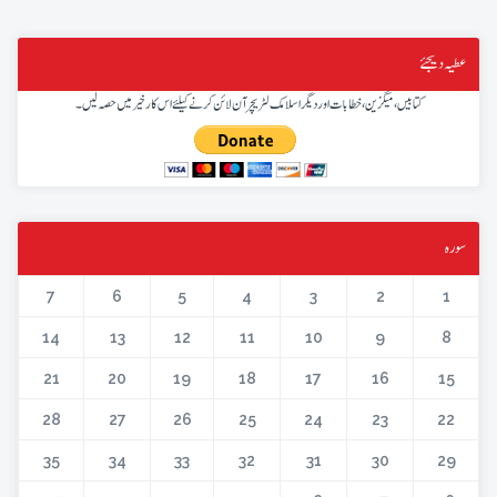
عطیہ دیجئے
کتابیں، میگزین، خطابات اور دیگر اسلامک لٹریچر آن لائن کرنے کیلئے اس کار خیر میں حصہ لیں۔
سورہ
7
6
5
4
3
2
1
14
13
12
11
10
9
8
21
20
19
18
17
16
15
28
27
26
25
24
23
22
35
34
33
32
31
30
29