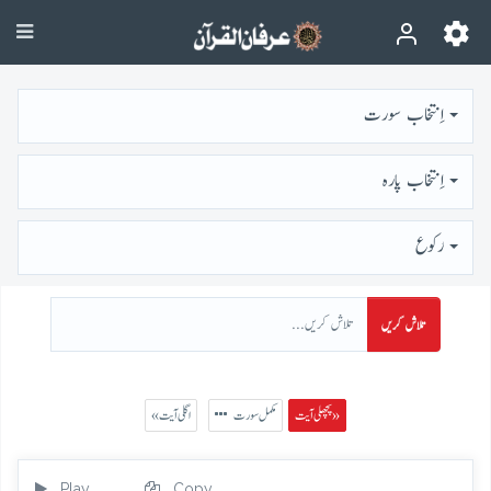
اِنتخاب سورت
اِنتخاب پارہ
رُكوع
تلاش کریں
پچھلی آیت »
مکمل سورت
« اگلی آیت
Play
Copy