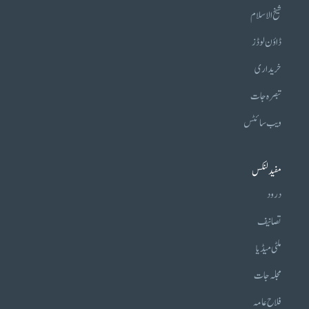
شیخ الاسلام
ڈاؤن لوڈز
خریداری
تبصرہ جات
ویب سائٹس
مفید لنکس
درود
تصانیف
ملٹی میڈیا
مجلہ جات
فلاح عامہ