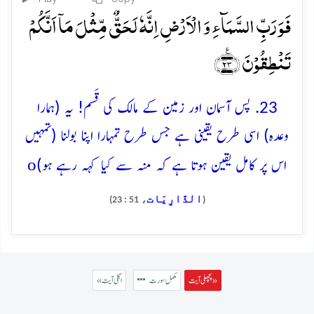
فَوَ رَبِّ السَّمَآءِ وَ الۡاَرۡضِ اِنَّہٗ لَحَقٌّ مِّثۡلَ مَاۤ اَنَّکُمۡ
تَنۡطِقُوۡنَ ﴿٪۲۳﴾
23. پس آسمان اور زمین کے مالک کی قَسم! یہ (ہمارا
وعدہ) اسی طرح یقینی ہے جس طرح تمہارا اپنا بولنا (تمہیں
o
اس پر کامل یقین ہوتا ہے کہ منہ سے کیا کہہ رہے ہو)
الذَّارِيَات
، 51 : 23)
(
پچھلی آیت »
مکمل سورت
« اگلی آیت