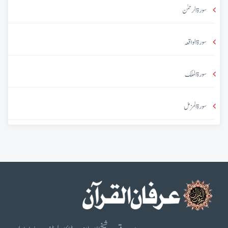
سورۃ الرحمٰن
سورۃ الواقعہ
سورۃ الملک
سورۃ المزمل