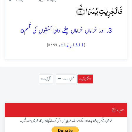
فَالۡجٰرِیٰتِ یُسۡرًا ۙ﴿۳﴾
o
3. اور خراماں خراماں چلنے والی کشتیوں کی قَسم
الذَّارِيَات
، 51 : 3)
(
پچھلی آیت »
مکمل سورت
« اگلی آیت
عطیہ دیجئے
کتابیں، میگزین، خطابات اور دیگر اسلامک لٹریچر آن لائن کرنے کیلئے اس کار خیر میں حصہ لیں۔