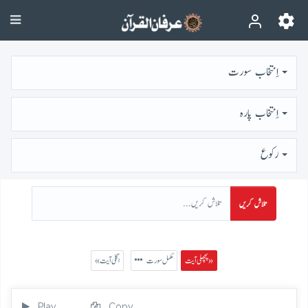
اِنتخاب سورت
اِنتخاب پارہ
رُكوع
تلاش کریں
پچھلی آیت »
مکمل سورت
« اگلی آیت
Play
Copy