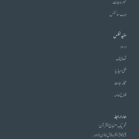
تبصرہ جات
ویب سائٹس
مفید لنکس
درود
تصانیف
ملٹی میڈیا
مجلہ جات
فلاح عامہ
ہمارا رابطہ
تحریکِ منہاج القرآن
365 ایم، ماڈل ٹاؤن لاہور