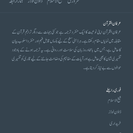
سرورق
شیخ الاسلام
ڈاؤن لوڈز
ہمارا رابطہ
عرفان القرآن
عرفان القرآن اپنی نوعیت کا ایک منفرد ترجمہ ہے جو کئی جہات سے دیگر تراجم قرآن کے
مقابلہ میں نمایاں مقام رکھتا ہے۔ ہر ذہنی سطح کے لیے یکساں قابل فہم اور منفرد اسلوب بیان
کا حامل ہے، جس میں بامحاورہ زبان کی سلاست اور روانی ہے۔ یہ ترجمہ ہونے کے باوجود
تفسیری شان کا بھی حامل ہے اور آیات کے مفاہیم کی وضاحت جاننے کے لیے قاری کو تفسیری
حوالوں سے بے نیاز کر دیتا ہے۔
فوری رابطے
شیخ الاسلام
ڈاؤن لوڈز
خریداری