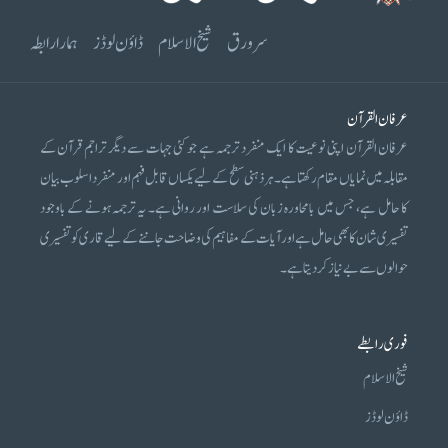
سرورق
شیخ الاسلام
ڈاؤن لوڈز
ہمارا رابطہ
عرفان القرآن
عرفان القرآن اپنی نوعیت کا ایک منفرد ترجمہ ہے جو کئی جہات سے دیگر تراجم قرآن کے
مقابلہ میں نمایاں مقام رکھتا ہے۔ ہر ذہنی سطح کے لیے یکساں قابل فہم اور منفرد اسلوب بیان
کا حامل ہے، جس میں بامحاورہ زبان کی سلاست اور روانی ہے۔ یہ ترجمہ ہونے کے باوجود
تفسیری شان کا بھی حامل ہے اور آیات کے مفاہیم کی وضاحت جاننے کے لیے قاری کو تفسیری
حوالوں سے بے نیاز کر دیتا ہے۔
فوری رابطے
شیخ الاسلام
ڈاؤن لوڈز