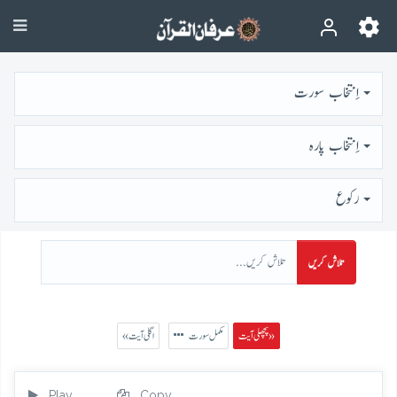
اِنتخاب سورت
اِنتخاب پارہ
رُكوع
تلاش کریں
پچھلی آیت »
مکمل سورت
« اگلی آیت
Play
Copy