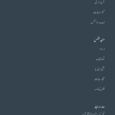
خریداری
تبصرہ جات
ویب سائٹس
مفید لنکس
درود
تصانیف
ملٹی میڈیا
مجلہ جات
فلاح عامہ
ہمارا رابطہ
تحریکِ منہاج القرآن