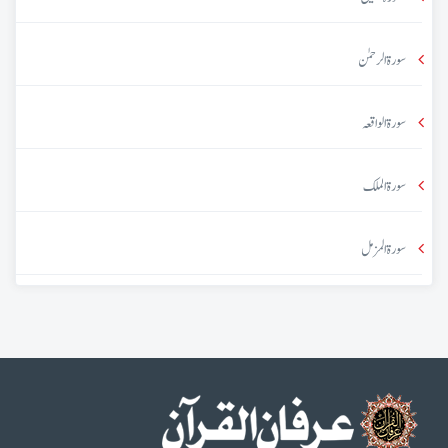
سورۃ الرحمٰن
سورۃ الواقعہ
سورۃ الملک
سورۃ المزمل