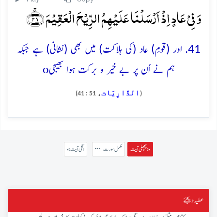
وَ فِیۡ عَادٍ اِذۡ اَرۡسَلۡنَا عَلَیۡہِمُ الرِّیۡحَ الۡعَقِیۡمَ ﴿ۚ۴۱﴾
41. اور (قومِ) عاد (کی ہلاکت) میں بھی (نشانی) ہے جبکہ
o
ہم نے اُن پر بے خیر و برکت ہوا بھیجی
الذَّارِيَات
، 51 : 41)
(
پچھلی آیت »
مکمل سورت
« اگلی آیت
عطیہ دیجئے