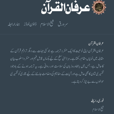
سرورق
شیخ الاسلام
ڈاؤن لوڈز
ہمارا رابطہ
عرفان القرآن
عرفان القرآن اپنی نوعیت کا ایک منفرد ترجمہ ہے جو کئی جہات سے دیگر تراجم قرآن کے
مقابلہ میں نمایاں مقام رکھتا ہے۔ ہر ذہنی سطح کے لیے یکساں قابل فہم اور منفرد اسلوب بیان
کا حامل ہے، جس میں بامحاورہ زبان کی سلاست اور روانی ہے۔ یہ ترجمہ ہونے کے باوجود
تفسیری شان کا بھی حامل ہے اور آیات کے مفاہیم کی وضاحت جاننے کے لیے قاری کو تفسیری
حوالوں سے بے نیاز کر دیتا ہے۔
فوری رابطے
شیخ الاسلام