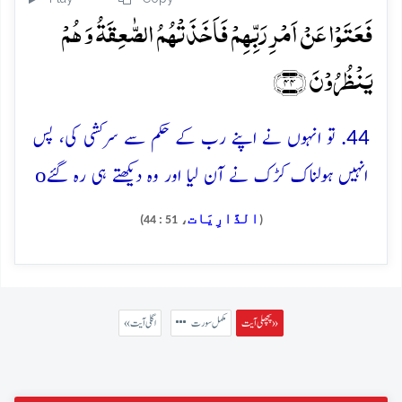
فَعَتَوۡا عَنۡ اَمۡرِ رَبِّہِمۡ فَاَخَذَتۡہُمُ الصّٰعِقَۃُ وَ ہُمۡ
یَنۡظُرُوۡنَ ﴿۴۴﴾
44. تو انہوں نے اپنے رب کے حکم سے سرکشی کی، پس
o
انہیں ہولناک کڑک نے آن لیا اور وہ دیکھتے ہی رہ گئے
الذَّارِيَات
، 51 : 44)
(
پچھلی آیت »
مکمل سورت
« اگلی آیت