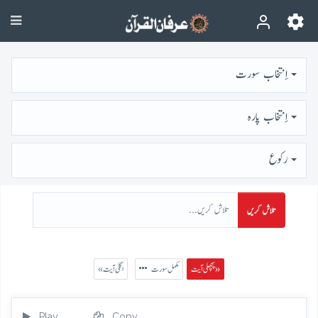
اِنتخاب سورت
اِنتخاب پارہ
رُكوع
تلاش کریں
پچھلی آیت »
مکمل سورت
« اگلی آیت
Play
Copy