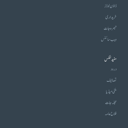
ڈاؤن لوڈز
خریداری
تبصرہ جات
ویب سائٹس
مفید لنکس
درود
تصانیف
ملٹی میڈیا
مجلہ جات
فلاح عامہ