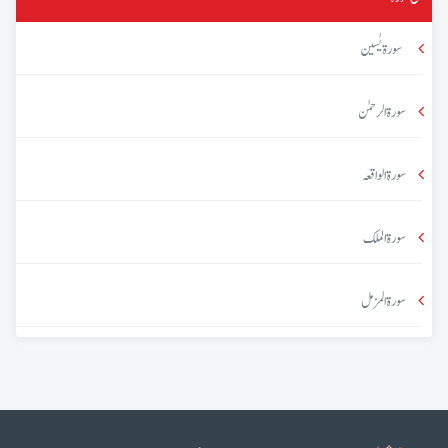
سورۃ یٰسین
سورۃ الرحمٰن
سورۃ الواقعہ
سورۃ الملک
سورۃ المزمل