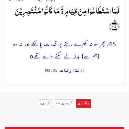
فَمَا اسۡتَطَاعُوۡا مِنۡ قِیَامٍ وَّ مَا کَانُوۡا مُنۡتَصِرِیۡنَ
﴿ۙ۴۵﴾
45. پھر وہ نہ کھڑے رہنے پر قدرت پا سکے اور نہ وہ
o
(ہم سے) بدلہ لے سکنے والے تھے
الذَّارِيَات
، 51 : 45)
(
پچھلی آیت »
مکمل سورت
« اگلی آیت