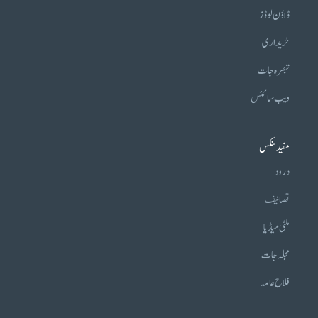
ڈاؤن لوڈز
خریداری
تبصرہ جات
ویب سائٹس
مفید لنکس
درود
تصانیف
ملٹی میڈیا
مجلہ جات
فلاح عامہ