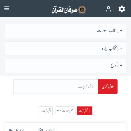
اِنتخاب سورت
اِنتخاب پارہ
رُكوع
تلاش کریں
پچھلی آیت »
مکمل سورت
« اگلی آیت
Play
Copy