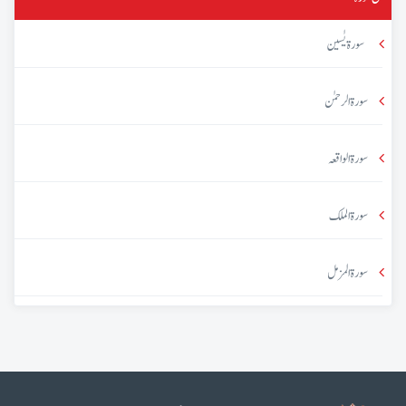
سورۃ یٰسین
سورۃ الرحمٰن
سورۃ الواقعہ
سورۃ الملک
سورۃ المزمل