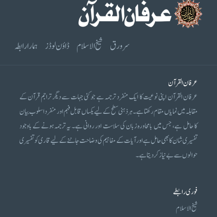
سرورق
شیخ الاسلام
ڈاؤن لوڈز
ہمارا رابطہ
عرفان القرآن
عرفان القرآن اپنی نوعیت کا ایک منفرد ترجمہ ہے جو کئی جہات سے دیگر تراجم قرآن کے
مقابلہ میں نمایاں مقام رکھتا ہے۔ ہر ذہنی سطح کے لیے یکساں قابل فہم اور منفرد اسلوب بیان
کا حامل ہے، جس میں بامحاورہ زبان کی سلاست اور روانی ہے۔ یہ ترجمہ ہونے کے باوجود
تفسیری شان کا بھی حامل ہے اور آیات کے مفاہیم کی وضاحت جاننے کے لیے قاری کو تفسیری
حوالوں سے بے نیاز کر دیتا ہے۔
فوری رابطے
شیخ الاسلام