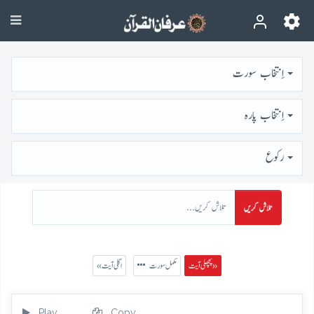
اِنتخاب سورت
اِنتخاب پارہ
رُكوع
تلاش کریں
پچھلی آیت »
مکمل سورت
« اگلی آیت
Play
Copy