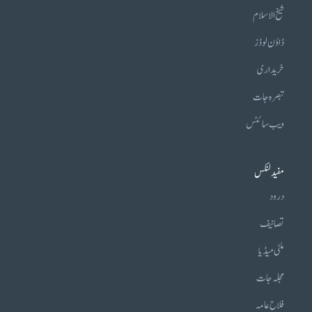
شیخ الاسلام
ڈاؤن لوڈز
خریداری
تبصرہ جات
ویب سائٹس
مفید لنکس
درود
تصانیف
ملٹی میڈیا
مجلہ جات
فلاح عامہ