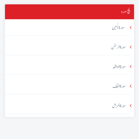
پنج سورہ
سورۃ یٰسین
سورۃ الرحمٰن
سورۃ الواقعہ
سورۃ الملک
سورۃ المزمل