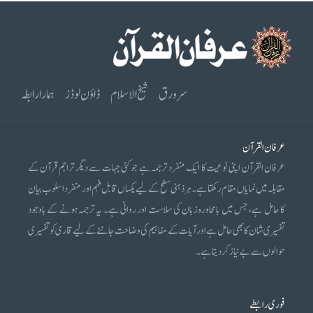
سرورق
شیخ الاسلام
ڈاؤن لوڈز
ہمارا رابطہ
عرفان القرآن
عرفان القرآن اپنی نوعیت کا ایک منفرد ترجمہ ہے جو کئی جہات سے دیگر تراجم قرآن کے
مقابلہ میں نمایاں مقام رکھتا ہے۔ ہر ذہنی سطح کے لیے یکساں قابل فہم اور منفرد اسلوب بیان
کا حامل ہے، جس میں بامحاورہ زبان کی سلاست اور روانی ہے۔ یہ ترجمہ ہونے کے باوجود
تفسیری شان کا بھی حامل ہے اور آیات کے مفاہیم کی وضاحت جاننے کے لیے قاری کو تفسیری
حوالوں سے بے نیاز کر دیتا ہے۔
فوری رابطے