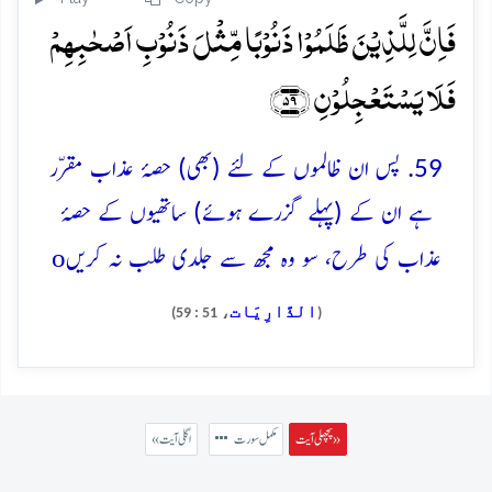
فَاِنَّ لِلَّذِیۡنَ ظَلَمُوۡا ذَنُوۡبًا مِّثۡلَ ذَنُوۡبِ اَصۡحٰبِہِمۡ
فَلَا یَسۡتَعۡجِلُوۡنِ ﴿۵۹﴾
59. پس ان ظالموں کے لئے (بھی) حصۂ عذاب مقرّر
ہے ان کے (پہلے گزرے ہوئے) ساتھیوں کے حصۂ
o
عذاب کی طرح، سو وہ مجھ سے جلدی طلب نہ کریں
الذَّارِيَات
، 51 : 59)
(
پچھلی آیت »
مکمل سورت
« اگلی آیت