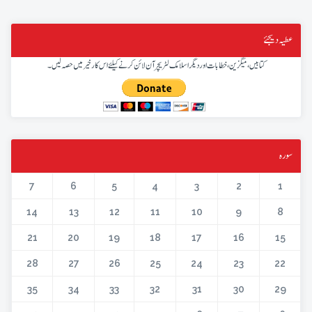
عطیہ دیجئے
کتابیں، میگزین، خطابات اور دیگر اسلامک لٹریچر آن لائن کرنے کیلئے اس کار خیر میں حصہ لیں۔
سورہ
7
6
5
4
3
2
1
14
13
12
11
10
9
8
21
20
19
18
17
16
15
28
27
26
25
24
23
22
35
34
33
32
31
30
29