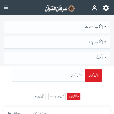
اِنتخاب سورت
اِنتخاب پارہ
رُكوع
تلاش کریں
پچھلی آیت »
مکمل سورت
« اگلی آیت
Play
Copy