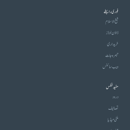
فوری رابطے
شیخ الاسلام
ڈاؤن لوڈز
خریداری
تبصرہ جات
ویب سائٹس
مفید لنکس
درود
تصانیف
ملٹی میڈیا