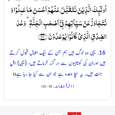
اُولٰٓئِکَ الَّذِیۡنَ نَتَقَبَّلُ عَنۡہُمۡ اَحۡسَنَ مَا عَمِلُوۡا وَ
نَتَجَاوَزُ عَنۡ سَیِّاٰتِہِمۡ فِیۡۤ اَصۡحٰبِ الۡجَنَّۃِ ؕ وَعۡدَ
الصِّدۡقِ الَّذِیۡ کَانُوۡا یُوۡعَدُوۡنَ ﴿۱۶﴾
16. یہی وہ لوگ ہیں ہم جن کے نیک اعمال قبول کرتے
ہیں اوران کی کوتاہیوں سے درگزر فرماتے ہیں، (یہی) اہلِ
o
جنت ہیں۔ یہ سچا وعدہ ہے جو ان سے کیا جا رہا ہے
الْأَحْقَاف
، 46 : 16)
(