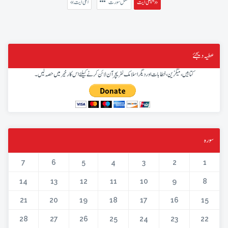
پچھلی آیت »
مکمل سورت
« اگلی آیت
عطیہ دیجئے
کتابیں، میگزین، خطابات اور دیگر اسلامک لٹریچر آن لائن کرنے کیلئے اس کار خیر میں حصہ لیں۔
سورہ
7
6
5
4
3
2
1
14
13
12
11
10
9
8
21
20
19
18
17
16
15
28
27
26
25
24
23
22