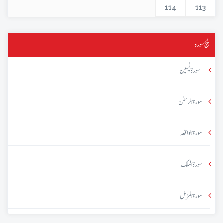
114
113
پنج سورہ
سورۃ یٰسین
سورۃ الرحمٰن
سورۃ الواقعہ
سورۃ الملک
سورۃ المزمل