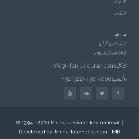
مجلہ جات
فلاح عامہ
ہمارا رابطہ
تحریکِ منہاج القرآن
365 ایم، ماڈل ٹاؤن لاہور
ای میل :
info@irfan-ul-quran.com
واٹس ایپ :
4066-438 (322) 92+
© 1994 - 2026 Minhaj-ul-Quran International.
|
Developed By: Minhaj Internet Bureau - MIB