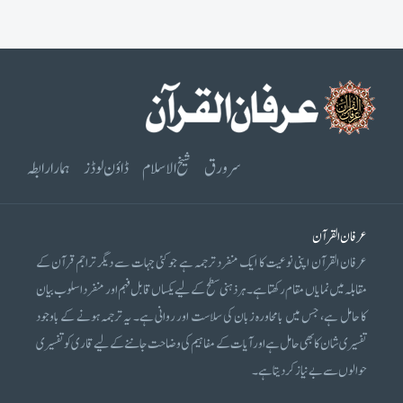
سرورق
شیخ الاسلام
ڈاؤن لوڈز
ہمارا رابطہ
عرفان القرآن
عرفان القرآن اپنی نوعیت کا ایک منفرد ترجمہ ہے جو کئی جہات سے دیگر تراجم قرآن کے
مقابلہ میں نمایاں مقام رکھتا ہے۔ ہر ذہنی سطح کے لیے یکساں قابل فہم اور منفرد اسلوب بیان
کا حامل ہے، جس میں بامحاورہ زبان کی سلاست اور روانی ہے۔ یہ ترجمہ ہونے کے باوجود
تفسیری شان کا بھی حامل ہے اور آیات کے مفاہیم کی وضاحت جاننے کے لیے قاری کو تفسیری
حوالوں سے بے نیاز کر دیتا ہے۔